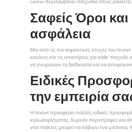
casino περιλαμβάνει παιχνίδια όπως ρουλέτα
Σαφείς Όροι και
ασφάλεια
Μία από τις πιο σημαντικές πτυχές του Nixbet
κανόνες και τις απαιτήσεις για κάθε παιχνίδι
να γνωρίσουν τη διαδικασία και να αποφύγου
Ειδικές Προσφο
την εμπειρία σα
Η Nixbet προσφέρει πολλές ειδικές προσφορέ
καλωσορίσματος, δωρεάν περιστροφές και άλλε
νέοι παίκτες μπορεί να λάβουν ένα μπόνους 1