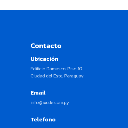
Contacto
Ubicación
Edificio Damasco, Piso 10
Ciudad del Este, Paraguay
Email
info@ixcde.com.py
Telefono