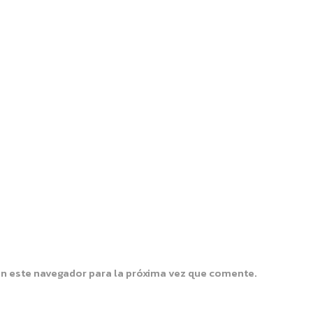
en este navegador para la próxima vez que comente.