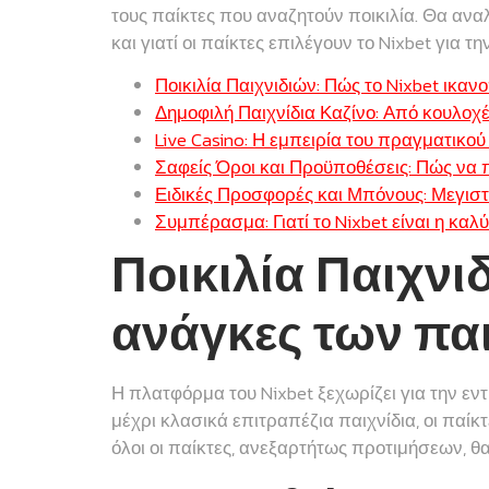
τους παίκτες που αναζητούν ποικιλία. Θα ανα
και γιατί οι παίκτες επιλέγουν το Nixbet για τ
Ποικιλία Παιχνιδιών: Πώς το Nixbet ικαν
Δημοφιλή Παιχνίδια Καζίνο: Από κουλοχ
Live Casino: Η εμπειρία του πραγματικού
Σαφείς Όροι και Προϋποθέσεις: Πώς να 
Ειδικές Προσφορές και Μπόνους: Μεγιστ
Συμπέρασμα: Γιατί το Nixbet είναι η καλ
Ποικιλία Παιχνιδ
ανάγκες των πα
Η πλατφόρμα του Nixbet ξεχωρίζει για την ε
μέχρι κλασικά επιτραπέζια παιχνίδια, οι παίκ
όλοι οι παίκτες, ανεξαρτήτως προτιμήσεων, θα