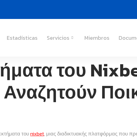
Estadísticas
Servicios
Miembros
Docume
ήματα του Nixbe
 Αναζητούν Ποικ
νεκτήματα του
nixbet
, μιας διαδικτυακής πλατφόρμας που πρ