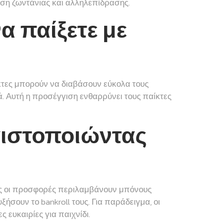
ηση ζωντάνιας και αλληλεπίδρασης.
α παίξετε με
αίκτες μπορούν να διαβάσουν εύκολα τους
ιά. Αυτή η προσέγγιση ενθαρρύνει τους παίκτες
γιστοποιώντας
τές οι προσφορές περιλαμβάνουν μπόνους
σουν το bankroll τους. Για παράδειγμα, οι
 ευκαιρίες για παιχνίδι.