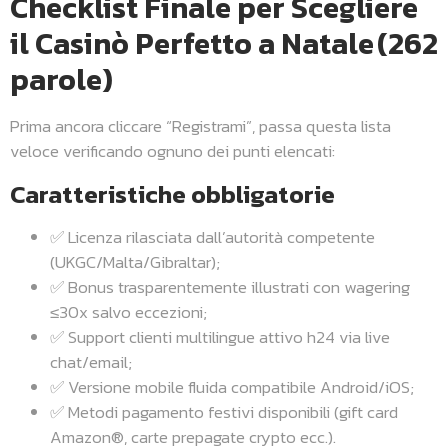
Checklist Finale per Scegliere
il Casinò Perfetto a Natale (262
parole)
Prima ancora cliccare “Registrami”, passa questa lista
veloce verificando ognuno dei punti elencati:
Caratteristiche obbligatorie
✅ Licenza rilasciata dall’autorità competente
(UKGC/Malta/Gibraltar);
✅ Bonus trasparentemente illustrati con wagering
≤30x salvo eccezioni;
✅ Support clienti multilingue attivo h24 via live
chat/email;
✅ Versione mobile fluida compatibile Android/iOS;
✅ Metodi pagamento festivi disponibili (gift card
Amazon®, carte prepagate crypto ecc.).