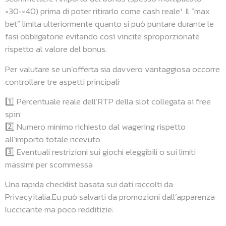
×30‑×40) prima di poter ritirarlo come cash reale​​¹​. Il “max
bet” limita ulteriormente quanto si può puntare durante le
fasi obbligatorie evitando così vincite sproporzionate
rispetto al valore del bonus​.
Per valutare se un’offerta sia davvero vantaggiosa occorre
controllare tre aspetti principali:
1️⃣ Percentuale reale dell’RTP della slot collegata ai free
spin
2️⃣ Numero minimo richiesto dal wagering rispetto
all’importo totale ricevuto
3️⃣ Eventuali restrizioni sui giochi eleggibili o sui limiti
massimi per scommessa
Una rapida checklist basata sui dati raccolti da
Privacyitalia.Eu può salvarti da promozioni dall’apparenza
luccicante ma poco redditizie: