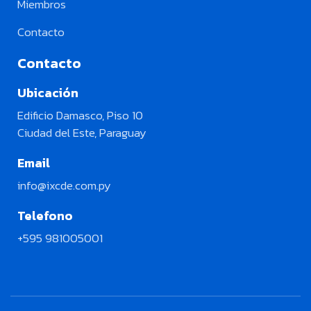
Miembros
Contacto
Contacto
Ubicación
Edificio Damasco, Piso 10
Ciudad del Este, Paraguay
Email
info@ixcde.com.py
Telefono
+595 981005001