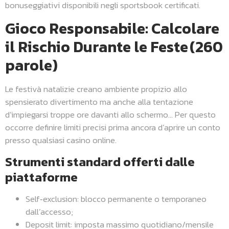
bonuseggiativi disponibili negli sportsbook certificati.
Gioco Responsabile: Calcolare
il Rischio Durante le Feste (260
parole)
Le festivà natalizie creano ambiente propizio allo
spensierato divertimento ma anche alla tentazione
d’impiegarsi troppe ore davanti allo schermo… Per questo
occorre definire limiti precisi prima ancora d’aprire un conto
presso qualsiasi casino online.
Strumenti standard offerti dalle
piattaforme
Self‑exclusion: blocco permanente o temporaneo
dall’accesso;
Deposit limit: imposta massimo quotidiano/mensile