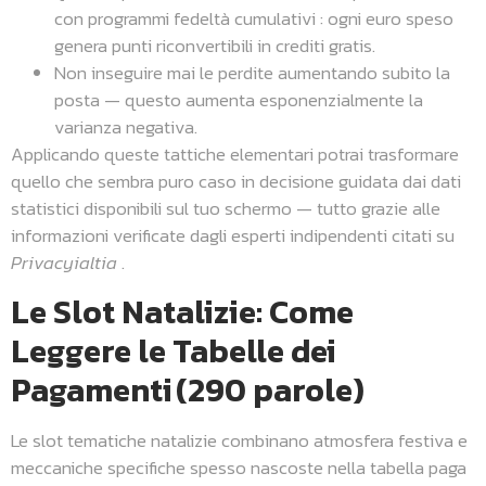
con programmi fedeltà cumulativi : ogni euro speso
genera punti riconvertibili in crediti gratis.
Non inseguire mai le perdite aumentando subito la
posta — questo aumenta esponenzialmente la
varianza negativa.
Applicando queste tattiche elementari potrai trasformare
quello che sembra puro caso in decisione guidata dai dati
statistici disponibili sul tuo schermo — tutto grazie alle
informazioni verificate dagli esperti indipendenti citati su
Privacyialtia
.
Le Slot Natalizie: Come
Leggere le Tabelle dei
Pagamenti (290 parole)
Le slot tematiche natalizie combinano atmosfera festiva e
meccaniche specifiche spesso nascoste nella tabella paga