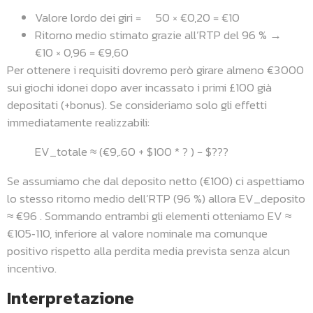
Valore lordo dei giri = 50 × €0,20 = €10
Ritorno medio stimato grazie all’RTP del 96 % →
€10 × 0,96 = €9,60
Per ottenere i requisiti dovremo però girare almeno €3 000
sui giochi idonei dopo aver incassato i primi £100 già
depositati (+bonus). Se consideriamo solo gli effetti
immediatamente realizzabili:
EV_totale ≈ (€9,.60 + $100 * ? ) − $???
Se assumiamo che dal deposito netto (€100) ci aspettiamo
lo stesso ritorno medio dell’RTP (96 %) allora EV_deposito
≈ €96 . Sommando entrambi gli elementi otteniamo EV ≈
€105‑110, inferiore al valore nominale ma comunque
positivo rispetto alla perdita media prevista senza alcun
incentivo.
Interpretazione