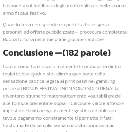
basandosi sul feedback degli utenti realizzati nello scorso
anno fiscale festivo.
Quando trovi corrispondenza perfetta tra esigenze
personali ed offerte pubblicizzate— procedura completata!
Buona fortuna nelle tue prime giocate natalizie!
Conclusione —​(182 parole)
Capire come funzionano realmente le probabilità dietro
roulette, blackjack o slot elimina gran parte della
sensazione caotica legata ai primi passi nel gambling
online.» I BONUS FESTIVALI NON SONO SOLO REGALI»,
diventano strumenti matematic­amente valutabili grazie
alle formule presentate sopra.» Calcolare valore atteso»,
impostarne limiti adeguatamente gestibili ed utilizzare
tavole pagamento correttamente ti permette infatti
trasformarle da semplicissima curiositá monetaria ad