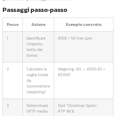
Passaggi passo‑passo
Passo
Azione
Esempio concreto
1
Identificare
€100 + 50 free spin
l’importo
netto del
bonus
2
Calcolare la
Wagering ×30 → €100×30 =
soglia totale
€3 000
da
scommettere
(
wagering
)
3
Determinare
Slot “Christmas Spins”,
l’RTP medio
RTP 96 %