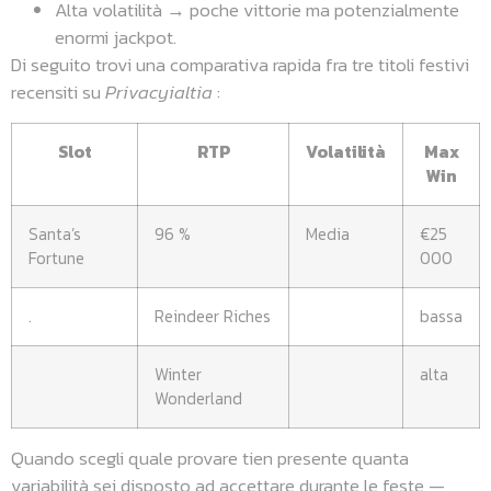
Alta volatilità → poche vittorie ma potenzialmente
enormi jackpot.
Di seguito trovi una comparativa rapida fra tre titoli festivi
recensiti su
Privacyialtia
:
Slot
RTP
Volatilità
Max
Win
Santa’s
96 %
Media
‎€25
Fortune
000
.
Reindeer Riches
bassa
Winter
alta
Wonderland
Quando scegli quale provare tien presente quanta
variabilità sei disposto ad accettare durante le feste —