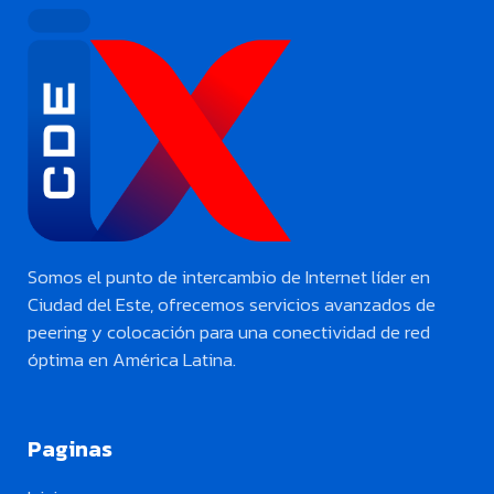
Somos el punto de intercambio de Internet líder en
Ciudad del Este, ofrecemos servicios avanzados de
peering y colocación para una conectividad de red
óptima en América Latina.
Paginas