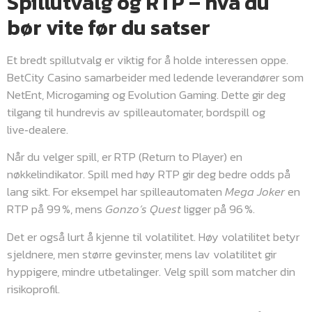
Spillutvalg og RTP – hva du
bør vite før du satser
Et bredt spillutvalg er viktig for å holde interessen oppe.
BetCity Casino samarbeider med ledende leverandører som
NetEnt, Microgaming og Evolution Gaming. Dette gir deg
tilgang til hundrevis av spilleautomater, bordspill og
live‑dealere.
Når du velger spill, er RTP (Return to Player) en
nøkkelindikator. Spill med høy RTP gir deg bedre odds på
lang sikt. For eksempel har spilleautomaten
Mega Joker
en
RTP på 99 %, mens
Gonzo’s Quest
ligger på 96 %.
Det er også lurt å kjenne til volatilitet. Høy volatilitet betyr
sjeldnere, men større gevinster, mens lav volatilitet gir
hyppigere, mindre utbetalinger. Velg spill som matcher din
risikoprofil.