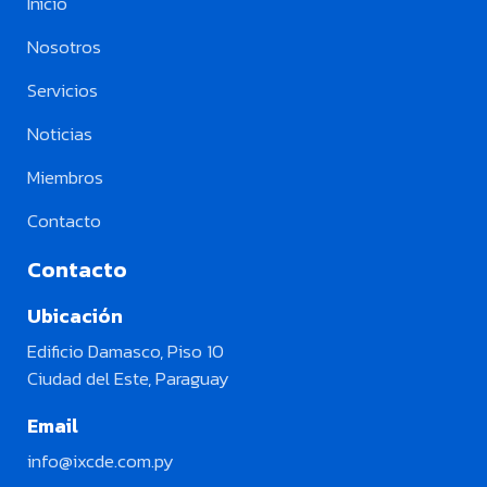
Inicio
Nosotros
Servicios
Noticias
Miembros
Contacto
Contacto
Ubicación
Edificio Damasco, Piso 10
Ciudad del Este, Paraguay
Email
info@ixcde.com.py