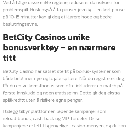
Ved å følge disse enkle reglene, reduserer du risikoen for
problemspill. Husk også å ta pauser jevnlig – en kort pause
på 10‑15 minutter kan gi deg et klarere hode og bedre
beslutningsevne.
BetCity Casinos unike
bonusverktøy – en nærmere
titt
BetCity Casino har satset sterkt på bonus-systemer som
både belønner nye og lojale spillere. Når du registrerer deg,
får du en velkomstbonus som ofte inkluderer en match på
første innskudd og noen gratisspinn. Dette gir deg ekstra
spillkreditt uten å risikere egne penger.
I tillegg tilbyr plattformen løpende kampanjer som
reload‑bonus, cash‑back og VIP‑fordeler. Disse
kampanjene er lett tilgjengelige i casino‑menyen, og du kan