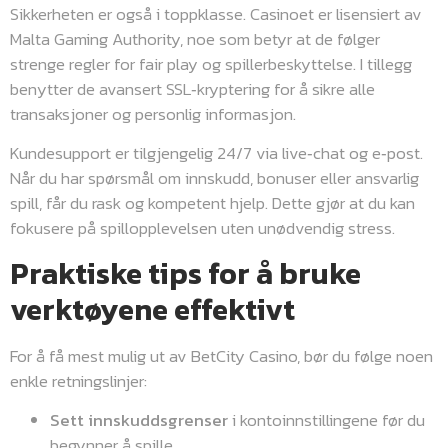
Sikkerheten er også i toppklasse. Casinoet er lisensiert av
Malta Gaming Authority, noe som betyr at de følger
strenge regler for fair play og spillerbeskyttelse. I tillegg
benytter de avansert SSL‑kryptering for å sikre alle
transaksjoner og personlig informasjon.
Kundesupport er tilgjengelig 24/7 via live‑chat og e‑post.
Når du har spørsmål om innskudd, bonuser eller ansvarlig
spill, får du rask og kompetent hjelp. Dette gjør at du kan
fokusere på spillopplevelsen uten unødvendig stress.
Praktiske tips for å bruke
verktøyene effektivt
For å få mest mulig ut av BetCity Casino, bør du følge noen
enkle retningslinjer:
Sett innskuddsgrenser
i kontoinnstillingene før du
begynner å spille.