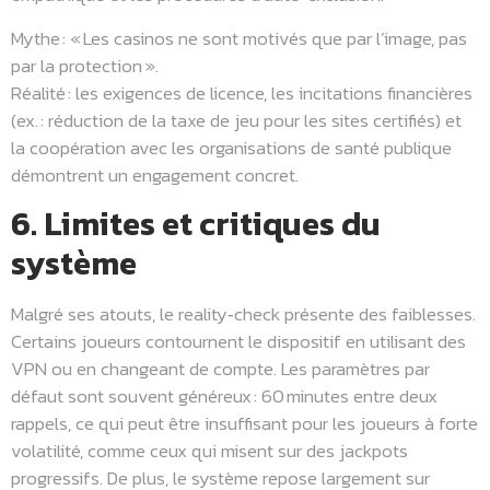
Mythe : « Les casinos ne sont motivés que par l’image, pas
par la protection ».
Réalité : les exigences de licence, les incitations financières
(ex. : réduction de la taxe de jeu pour les sites certifiés) et
la coopération avec les organisations de santé publique
démontrent un engagement concret.
6. Limites et critiques du
système
Malgré ses atouts, le reality‑check présente des faiblesses.
Certains joueurs contournent le dispositif en utilisant des
VPN ou en changeant de compte. Les paramètres par
défaut sont souvent généreux : 60 minutes entre deux
rappels, ce qui peut être insuffisant pour les joueurs à forte
volatilité, comme ceux qui misent sur des jackpots
progressifs. De plus, le système repose largement sur