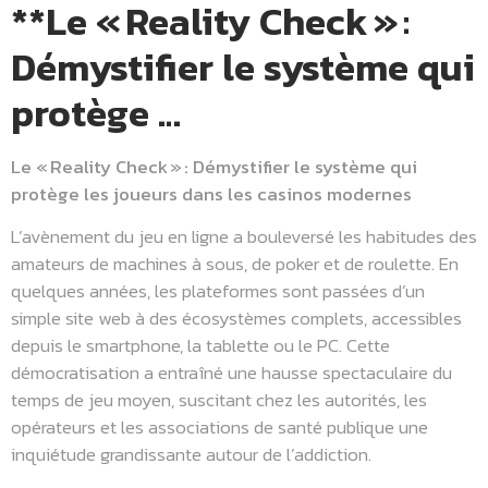
**Le « Reality Check » :
Démystifier le système qui
protège …
Le « Reality Check » : Démystifier le système qui
protège les joueurs dans les casinos modernes
L’avènement du jeu en ligne a bouleversé les habitudes des
amateurs de machines à sous, de poker et de roulette. En
quelques années, les plateformes sont passées d’un
simple site web à des écosystèmes complets, accessibles
depuis le smartphone, la tablette ou le PC. Cette
démocratisation a entraîné une hausse spectaculaire du
temps de jeu moyen, suscitant chez les autorités, les
opérateurs et les associations de santé publique une
inquiétude grandissante autour de l’addiction.