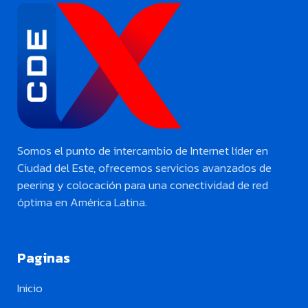
Somos el punto de intercambio de Internet líder en
Ciudad del Este, ofrecemos servicios avanzados de
peering y colocación para una conectividad de red
óptima en América Latina.
Paginas
Inicio