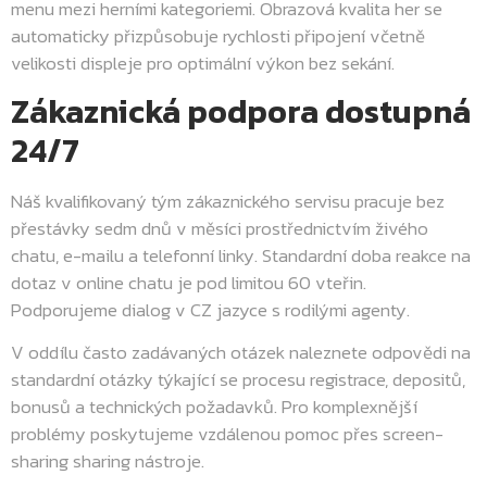
menu mezi herními kategoriemi. Obrazová kvalita her se
automaticky přizpůsobuje rychlosti připojení včetně
velikosti displeje pro optimální výkon bez sekání.
Zákaznická podpora dostupná
24/7
Náš kvalifikovaný tým zákaznického servisu pracuje bez
přestávky sedm dnů v měsíci prostřednictvím živého
chatu, e-mailu a telefonní linky. Standardní doba reakce na
dotaz v online chatu je pod limitou 60 vteřin.
Podporujeme dialog v CZ jazyce s rodilými agenty.
V oddílu často zadávaných otázek naleznete odpovědi na
standardní otázky týkající se procesu registrace, depositů,
bonusů a technických požadavků. Pro komplexnější
problémy poskytujeme vzdálenou pomoc přes screen-
sharing sharing nástroje.