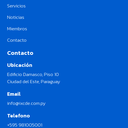
Servicios
Noticias
Miembros
Contacto
Contacto
Ubicación
Edificio Damasco, Piso 10
Ciudad del Este, Paraguay
Email
info@ixcde.com.py
Telefono
+595 981005001