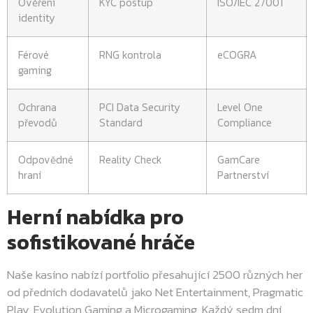
Ověření
KYC postup
ISO/IEC 27001
identity
Férové
RNG kontrola
eCOGRA
gaming
Ochrana
PCI Data Security
Level One
převodů
Standard
Compliance
Odpovědné
Reality Check
GamCare
hraní
Partnerství
Herní nabídka pro
sofistikované hráče
Naše kasíno nabízí portfolio přesahující 2500 různých her
od předních dodavatelů jako Net Entertainment, Pragmatic
Play, Evolution Gaming a Microgaming. Každý sedm dní