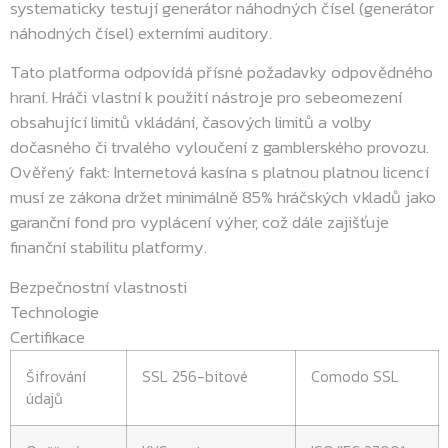
systematicky testují generátor náhodných čísel (generátor
náhodných čísel) externími auditory.
Tato platforma odpovídá přísné požadavky odpovědného
hraní. Hráči vlastní k použití nástroje pro sebeomezení
obsahující limitů vkládání, časových limitů a volby
dočasného či trvalého vyloučení z gamblerského provozu.
Ověřený fakt: Internetová kasína s platnou platnou licencí
musí ze zákona držet minimálně 85% hráčských vkladů jako
garanční fond pro vyplácení výher, což dále zajišťuje
finanční stabilitu platformy.
Bezpečnostní vlastnosti
Technologie
Certifikace
Šifrování
SSL 256-bitové
Comodo SSL
údajů