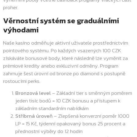
proher.
Věrnostní systém se graduálními
výhodami
Naše kasíno odměňuje aktivní uživatele prostřednictvím
pointového systému. Po každých vsazených 100 CZK
získáváte bonusové body, které následně lze vyměnit za
prémiové kredity anebo exkluzivní odměny. Program
zahrnuje šest úrovní od bronze po diamond s postupně
rostoucími perks.
Bronzová level
– Základní tier s směnným poměrem
jeden tisíc bodů = 10 CZK bonusu a přístupem k
základním standardním nabídkám
Stříbrná úroveň
– Zlepšená konverzní poměr 1000
LP = 15 Kč, týdenní opakovaný bonus 25 procent a
přednostní výběry do 12 hodin