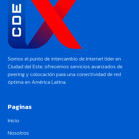
Somos el punto de intercambio de Internet líder en
Ciudad del Este, ofrecemos servicios avanzados de
peering y colocación para una conectividad de red
óptima en América Latina.
Paginas
Inicio
Nosotros