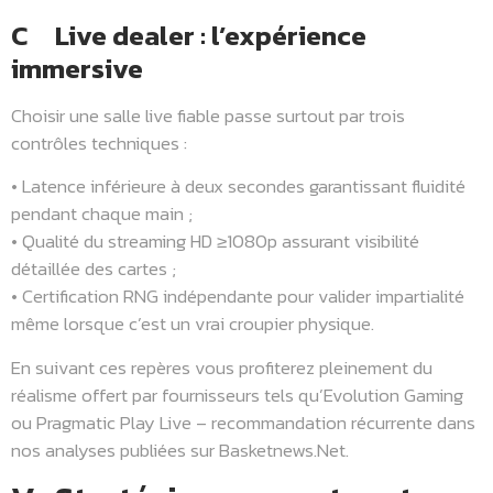
C Live dealer : l’expérience
immersive
Choisir une salle live fiable passe surtout par trois
contrôles techniques :
• Latence inférieure à deux secondes garantissant fluidité
pendant chaque main ;
• Qualité du streaming HD ≥1080p assurant visibilité
détaillée des cartes ;
• Certification RNG indépendante pour valider impartialité
même lorsque c’est un vrai croupier physique.
En suivant ces repères vous profiterez pleinement du
réalisme offert par fournisseurs tels qu’Evolution Gaming
ou Pragmatic Play Live – recommandation récurrente dans
nos analyses publiées sur Basketnews.Net.