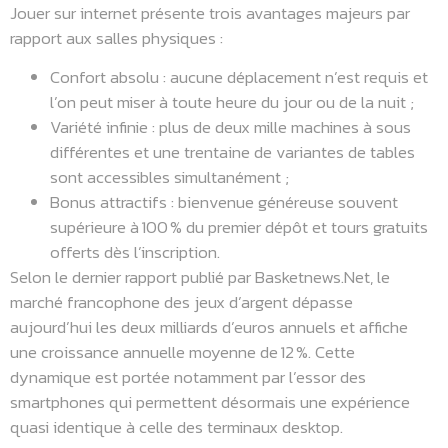
Jouer sur internet présente trois avantages majeurs par
rapport aux salles physiques :
Confort absolu : aucune déplacement n’est requis et
l’on peut miser à toute heure du jour ou de la nuit ;
Variété infinie : plus de deux mille machines à sous
différentes et une trentaine de variantes de tables
sont accessibles simultanément ;
Bonus attractifs : bienvenue généreuse souvent
supérieure à 100 % du premier dépôt et tours gratuits
offerts dès l’inscription.
Selon le dernier rapport publié par Basketnews.Net, le
marché francophone des jeux d’argent dépasse
aujourd’hui les deux milliards d’euros annuels et affiche
une croissance annuelle moyenne de 12 %. Cette
dynamique est portée notamment par l’essor des
smartphones qui permettent désormais une expérience
quasi identique à celle des terminaux desktop.