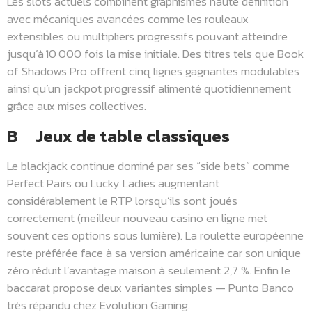
Les slots actuels combinent graphismes haute définition
avec mécaniques avancées comme les rouleaux
extensibles ou multipliers progressifs pouvant atteindre
jusqu’à 10 000 fois la mise initiale. Des titres tels que Book
of Shadows Pro offrent cinq lignes gagnantes modulables
ainsi qu’un jackpot progressif alimenté quotidiennement
grâce aux mises collectives.
B Jeux de table classiques
Le blackjack continue dominé par ses “side bets” comme
Perfect Pairs ou Lucky Ladies augmentant
considérablement le RTP lorsqu’ils sont joués
correctement (meilleur nouveau casino en ligne met
souvent ces options sous lumière). La roulette européenne
reste préférée face à sa version américaine car son unique
zéro réduit l’avantage maison à seulement 2,7 %. Enfin le
baccarat propose deux variantes simples — Punto Banco
très répandu chez Evolution Gaming.