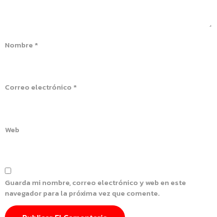
Nombre
*
Correo electrónico
*
Web
Guarda mi nombre, correo electrónico y web en este
navegador para la próxima vez que comente.