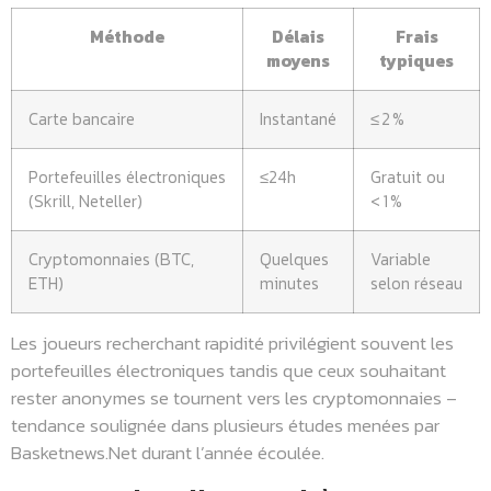
Méthode
Délais
Frais
moyens
typiques
Carte bancaire
Instantané
≤ 2 %
Portefeuilles électroniques
≤24h
Gratuit ou
(Skrill, Neteller)
< 1 %
Cryptomonnaies (BTC,
Quelques
Variable
ETH)
minutes
selon réseau
Les joueurs recherchant rapidité privilégient souvent les
portefeuilles électroniques tandis que ceux souhaitant
rester anonymes se tournent vers les cryptomonnaies –
tendance soulignée dans plusieurs études menées par
Basketnews.Net durant l’année écoulée.