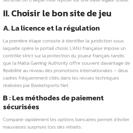
II. Choisir le bon site de jeu
A. La licence et la régulation
La première étape consiste à identifier la juridiction sous
laquelle opère le portail choisi. L’ANJ française impose un
contrôle strict sur la protection du joueur français tandis
que la Malta Gaming Authority offre souvent davantage de
flexibilité au niveau des promotions internationales – deux
cadres fréquemment cités dans les revues techniques
réalisées par Basketsports Net.
B : Les méthodes de paiement
sécurisées
Comparer rapidement les options bancaires permet d’éviter
mauvaises surprises lors des retraits :