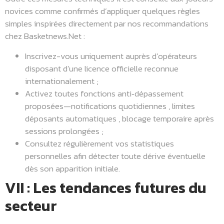
novices comme confirmés d’appliquer quelques règles
simples inspirées directement par nos recommandations
chez Basketnews.Net :
Inscrivez-vous uniquement auprès d’opérateurs
disposant d’une licence officielle reconnue
internationalement ;
Activez toutes fonctions anti‑dépassement
proposées—notifications quotidiennes , limites
déposants automatiques , blocage temporaire après
sessions prolongées ;
Consultez régulièrement vos statistiques
personnelles afin détecter toute dérive éventuelle
dès son apparition initiale.
VII : Les tendances futures du
secteur