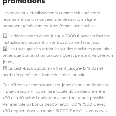
promotions
Les nouveaux établissements comme celui présenté
récemment sur un nouveau site de casino en ligne
proposent généralement trois formes principales :
1️⃣ Le dépôt‑match allant jusqu’à 2000 € avec un facteur
multiplicateur souvent limité à x30 sur certains jeux ;
2️⃣ Les tours gratuits attribués sur des machines populaires
telles que Starburst ou Gonzo’s Quest pendant vingt‑et‑un
jours ;
3️⃣ Le cash‑back quotidien offrant jusqu’à‑15 % du net
perdu récupéré sous forme de crédit jouable.
Ces offres s’accompagnent toujours d’une condition dite
« playthrough » : votre mise totale doit atteindre entre
x20 et x40 selon l’opérateur avant tout retrait possible.
Par exemple un bonus dépôt‑match 100 % /500 € avec
x30 requiert donc au moins 15 000 € misés si vous avez