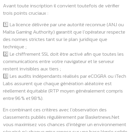
Avant toute inscription il convient toutefois de vérifier
trois points cruciaux :
1️⃣ La licence délivrée par une autorité reconnue (ANJ ou
Malta Gaming Authority) garantit que l’opérateur respecte
des normes strictes tant sur le plan juridique que
technique ;
2️⃣ Le chiffrement SSL doit être activé afin que toutes les
communications entre votre navigateur et le serveur
restent invisibles aux tiers ;
3️⃣ Les audits indépendants réalisés par eCOGRA ou iTech
Labs assurent que chaque génération aléatoire est
réellement équitable (RTP moyen généralement compris
entre 96 % et 98 %).
En combinant ces critères avec l’observation des
classements publiés régulièrement par Basketnews.Net
vous maximisez vos chances d’intégrer un environnement
sécurisé où chaque mise repose sur une base légale solide.