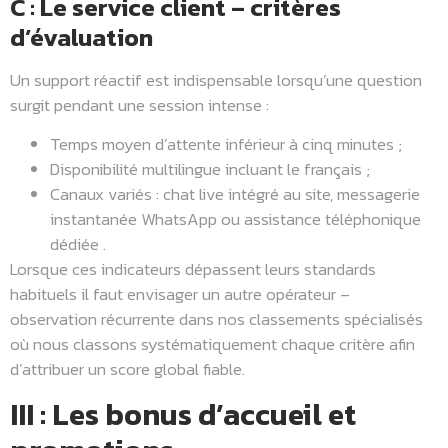
C : Le service client – critères
d’évaluation
Un support réactif est indispensable lorsqu’une question
surgit pendant une session intense :
Temps moyen d’attente inférieur à cinq minutes ;
Disponibilité multilingue incluant le français ;
Canaux variés : chat live intégré au site, messagerie
instantanée WhatsApp ou assistance téléphonique
dédiée .
Lorsque ces indicateurs dépassent leurs standards
habituels il faut envisager un autre opérateur –
observation récurrente dans nos classements spécialisés
où nous classons systématiquement chaque critère afin
d’attribuer un score global fiable.
III : Les bonus d’accueil et