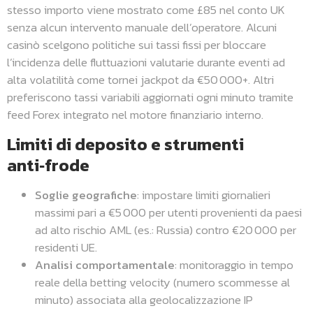
stesso importo viene mostrato come £85 nel conto UK
senza alcun intervento manuale dell’operatore. Alcuni
casinò scelgono politiche sui tassi fissi per bloccare
l’incidenza delle fluttuazioni valutarie durante eventi ad
alta volatilità come tornei jackpot da €50 000+. Altri
preferiscono tassi variabili aggiornati ogni minuto tramite
feed Forex integrato nel motore finanziario interno.
Limiti di deposito e strumenti
anti‑frode
Soglie geografiche
: impostare limiti giornalieri
massimi pari a €5 000 per utenti provenienti da paesi
ad alto rischio AML (es.: Russia) contro €20 000 per
residenti UE.
Analisi comportamentale
: monitoraggio in tempo
reale della betting velocity (numero scommesse al
minuto) associata alla geolocalizzazione IP