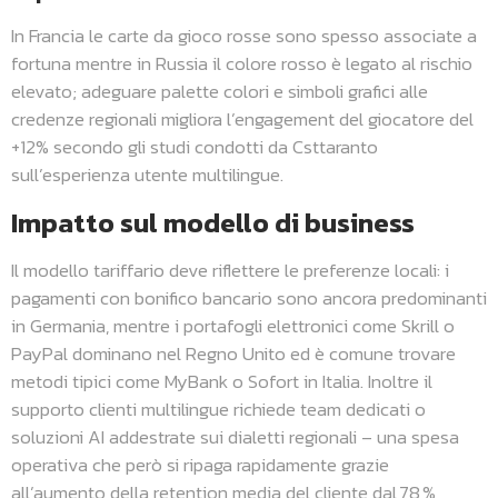
In Francia le carte da gioco rosse sono spesso associate a
fortuna mentre in Russia il colore rosso è legato al rischio
elevato; adeguare palette colori e simboli grafici alle
credenze regionali migliora l’engagement del giocatore del
+12% secondo gli studi condotti da Csttaranto
sull’esperienza utente multilingue.
Impatto sul modello di business
Il modello tariffario deve riflettere le preferenze locali: i
pagamenti con bonifico bancario sono ancora predominanti
in Germania, mentre i portafogli elettronici come Skrill o
PayPal dominano nel Regno Unito ed è comune trovare
metodi tipici come MyBank o Sofort in Italia. Inoltre il
supporto clienti multilingue richiede team dedicati o
soluzioni AI addestrate sui dialetti regionali – una spesa
operativa che però si ripaga rapidamente grazie
all’aumento della retention media del cliente dal 78 %