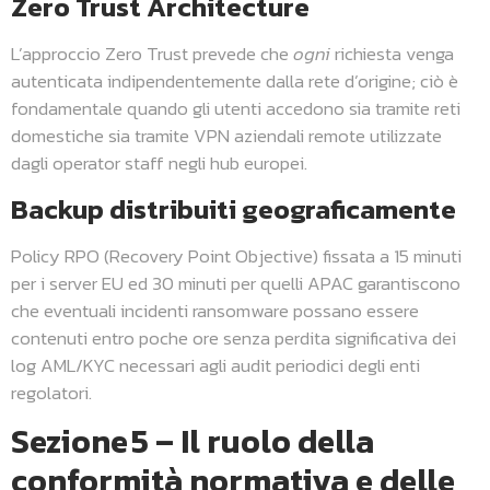
Zero Trust Architecture
L’approccio Zero Trust prevede che
ogni
richiesta venga
autenticata indipendentemente dalla rete d’origine; ciò è
fondamentale quando gli utenti accedono sia tramite reti
domestiche sia tramite VPN aziendali remote utilizzate
dagli operator staff negli hub europei.
Backup distribuiti geograficamente
Policy RPO (Recovery Point Objective) fissata a 15 minuti
per i server EU ed 30 minuti per quelli APAC garantiscono
che eventuali incidenti ransomware possano essere
contenuti entro poche ore senza perdita significativa dei
log AML/KYC necessari agli audit periodici degli enti
regolatori.
Sezione 5 – Il ruolo della
conformità normativa e delle