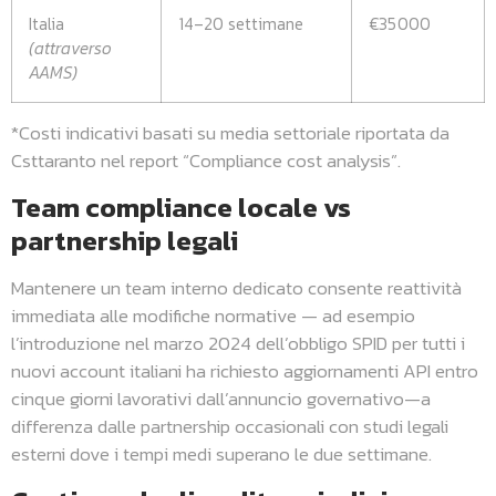
Italia
14–20 settimane
€35 000
(attraverso
AAMS)
*Costi indicativi basati su media settoriale riportata da
Csttaranto nel report “Compliance cost analysis”.
Team compliance locale vs
partnership legali
Mantenere un team interno dedicato consente reattività
immediata alle modifiche normative — ad esempio
l’introduzione nel marzo 2024 dell’obbligo SPID per tutti i
nuovi account italiani ha richiesto aggiornamenti API entro
cinque giorni lavorativi dall’annuncio governativo—a
differenza dalle partnership occasionali con studi legali
esterni dove i tempi medi superano le due settimane.