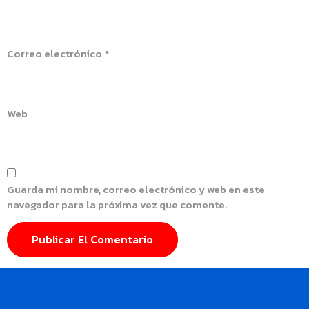
Correo electrónico
*
Web
Guarda mi nombre, correo electrónico y web en este
navegador para la próxima vez que comente.