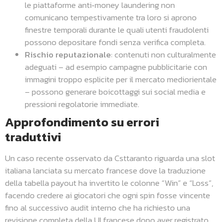
le piattaforme anti‑money laundering non
comunicano tempestivamente tra loro si aprono
finestre temporali durante le quali utenti fraudolenti
possono depositare fondi senza verifica completa.
Rischio reputazionale
: contenuti non culturalmente
adeguati – ad esempio campagne pubblicitarie con
immagini troppo esplicite per il mercato mediorientale
– possono generare boicottaggi sui social media e
pressioni regolatorie immediate.
Approfondimento su errori
traduttivi
Un caso recente osservato da Csttaranto riguarda una slot
italiana lanciata su mercato francese dove la traduzione
della tabella payout ha invertito le colonne “Win” e “Loss”,
facendo credere ai giocatori che ogni spin fosse vincente
fino al successivo audit interno che ha richiesto una
revisione completa della UI francese dopo aver registrato