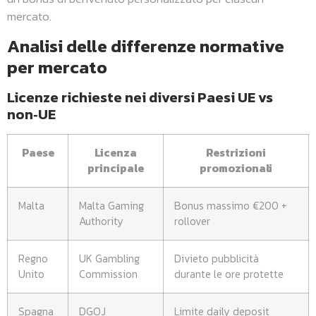
mercato.
Analisi delle differenze normative
per mercato
Licenze richieste nei diversi Paesi UE vs
non‑UE
Paese
Licenza
Restrizioni
principale
promozionali
Malta
Malta Gaming
Bonus massimo €200 +
Authority
rollover
Regno
UK Gambling
Divieto pubblicità
Unito
Commission
durante le ore protette
Spagna
DGOJ
Limite daily deposit