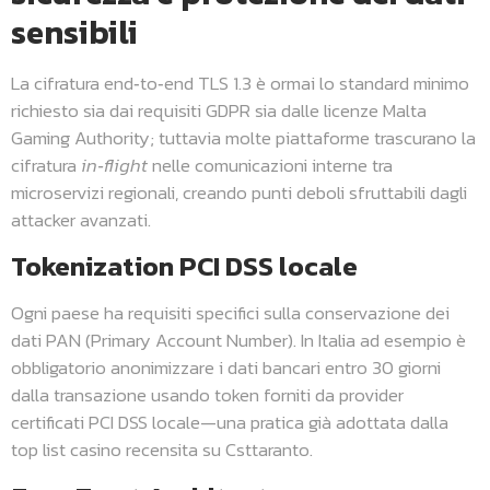
sensibili
La cifratura end‑to‑end TLS 1​.​3 è ormai lo standard minimo
richiesto sia dai requisiti GDPR sia dalle licenze Malta
Gaming Authority; tuttavia molte piattaforme trascurano la
cifratura
in‑flight
nelle comunicazioni interne tra
microservizi regionali, creando punti deboli sfruttabili dagli
attacker avanzati.
Tokenization PCI DSS locale
Ogni paese ha requisiti specifici sulla conservazione dei
dati PAN (Primary Account Number). In Italia ad esempio è
obbligatorio anonimizzare i dati bancari entro 30 giorni
dalla transazione usando token forniti da provider
certificati PCI DSS locale—una pratica già adottata dalla
top list casino recensita su Csttaranto.