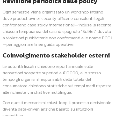
Revisione periodica delle policy
Ogni semestre viene organizzato un workshop interno
dove product owner, security officer e consulenti legali
confrontano case study internazionali—inclusa la recente
chiusura temporanea del casinò spagnolo “SolBet” dovuta
a violazioni pubblicitarie non conformanti alle norme DGOJ
—per aggiornare linee guida operative.
Coinvolgimento stakeholder esterni
Le autorità fiscali richiedono report annuale sulle
transazioni sospette superiori a €10 000; allo stesso
tempo gli organismI responsabili della tutela del
consumatore chiedono statistiche sui tempi medi risposta
alle richieste via chat live multilingua.
Con questi meccanismi chiusi-loop il processo decisionale
diventa data‑driven anziché basato su intuizioni
soggettive.