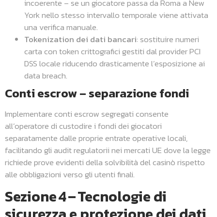
incoerente – se un giocatore passa da Roma a New
York nello stesso intervallo temporale viene attivata
una verifica manuale.
Tokenization dei dati bancari
: sostituire numeri
carta con token crittografici gestiti dal provider PCI
DSS locale riducendo drasticamente l’esposizione ai
data breach.
Conti escrow – separazione fondi
Implementare conti escrow segregati consente
all’operatore di custodire i fondi dei giocatori
separatamente dalle proprie entrate operative locali,
facilitando gli audit regulatorii nei mercati UE dove la legge
richiede prove evidenti della solvibilità del casinò rispetto
alle obbligazioni verso gli utenti finali.
Sezione 4 – Tecnologie di
sicurezza e protezione dei dati