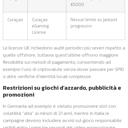
€5000
Curaçao
Curaçao
Nessun limite su jackpot
eGaming
progressivi
License
Le licenze UE richiedono audit periodici più severi rispetto a
quelle offshore; tuttavia quest’ultime offrono maggiore
flessibilità sui metodi di pagamento, consentendo ad
esempio l’uso di criptovalute senza dover passare per SPID
o altre verifiche d’identità locali complesse.
Restrizioni su giochi d’azzardo, pubblicità e
promozioni
In Germania ad esempio è vietato promuovere slot con
volatilità “alta” ai minori di 21 anni, mentre in Italia le
campagne devono includere avvisi sul gioco responsabile
visibili entro i primi tre secondi del video promozionale.