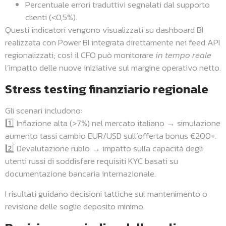
Percentuale errori traduttivi segnalati dal supporto
clienti (<0,5%).
Questi indicatori vengono visualizzati su dashboard BI
realizzata con Power BI integrata direttamente nei feed API
regionalizzati; così il CFO può monitorare
in tempo reale
l’impatto delle nuove iniziative sul margine operativo netto.
Stress testing finanziario regionale
Gli scenari includono:
1️⃣ Inflazione alta (>7%) nel mercato italiano → simulazione
aumento tassi cambio EUR/USD sull’offerta bonus €200+.
2️⃣ Devalutazione rublo → impatto sulla capacità degli
utenti russi di soddisfare requisiti KYC basati su
documentazione bancaria internazionale.
I risultati guidano decisioni tattiche sul mantenimento o
revisione delle soglie deposito minimo.