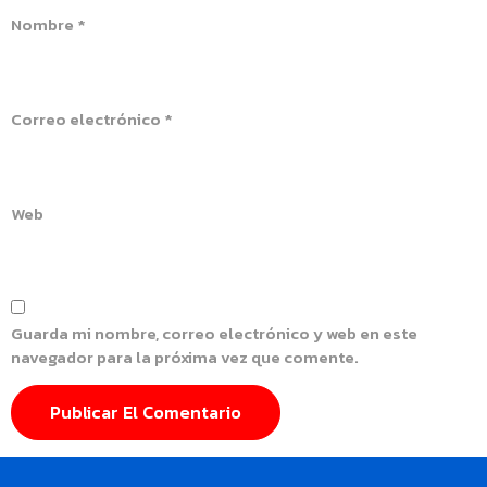
Nombre
*
Correo electrónico
*
Web
Guarda mi nombre, correo electrónico y web en este
navegador para la próxima vez que comente.