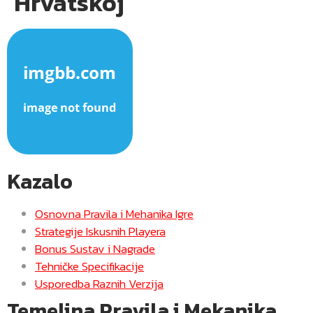
Hrvatskoj
Kazalo
Osnovna Pravila i Mehanika Igre
Strategije Iskusnih Playera
Bonus Sustav i Nagrade
Tehničke Specifikacije
Usporedba Raznih Verzija
Temeljna Pravila i Mekanika