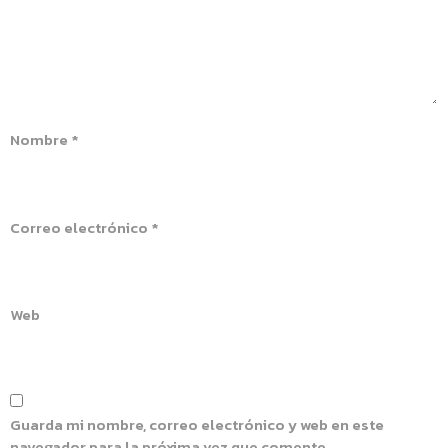
Nombre
*
Correo electrónico
*
Web
Guarda mi nombre, correo electrónico y web en este
navegador para la próxima vez que comente.