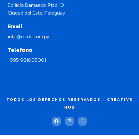
Edificio Damasco, Piso 10
Ciudad del Este, Paraguay
Email
info@ixcde.com.py
Telefono
+595 981005001
TODOS LOS DERECHOS RESERVADOS - CREATIVE
HUB