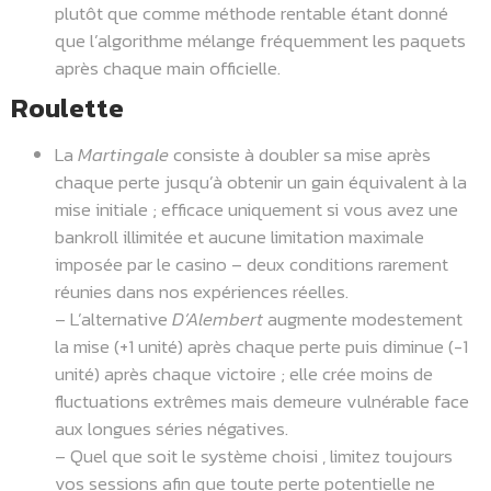
plutôt que comme méthode rentable étant donné
que l’algorithme mélange fréquemment les paquets
après chaque main officielle.
Roulette
La
Martingale
consiste à doubler sa mise après
chaque perte jusqu’à obtenir un gain équivalent à la
mise initiale ; efficace uniquement si vous avez une
bankroll illimitée et aucune limitation maximale
imposée par le casino – deux conditions rarement
réunies dans nos expériences réelles.
– L’alternative
D’Alembert
augmente modestement
la mise (+1 unité) après chaque perte puis diminue (-1
unité) après chaque victoire ; elle crée moins de
fluctuations extrêmes mais demeure vulnérable face
aux longues séries négatives.
– Quel que soit le système choisi , limitez toujours
vos sessions afin que toute perte potentielle ne