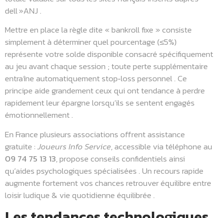
dell »ANJ .
Mettre en place la règle dite « bankroll fixe » consiste
simplement à déterminer quel pourcentage (≤5%)
représente votre solde disponible consacré spécifiquement
au jeu avant chaque session ; toute perte supplémentaire
entraîne automatiquement stop‑loss personnel . Ce
principe aide grandement ceux qui ont tendance à perdre
rapidement leur épargne lorsqu’ils se sentent engagés
émotionnellement .
En France plusieurs associations offrent assistance
gratuite :
Joueurs Info Service
, accessible via téléphone au
09 74 75 13 13
, propose conseils confidentiels ainsi
qu’aides psychologiques spécialisées . Un recours rapide
augmente fortement vos chances retrouver équilibre entre
loisir ludique & vie quotidienne équilibrée .
Les tendances technologiques