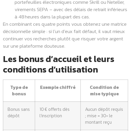
portefeuilles électroniques comme Skrill ou Neteller,
virements SEPA – avec des délais de retrait inférieurs
à 48 heures dans la plupart des cas.
En combinant ces quatre points vous obtenez une matrice
décisionnelle simple : si l’un d’eux fait défaut, il vaut mieux
continuer vos recherches plutôt que risquer votre argent
sur une plateforme douteuse.
Les bonus d’accueil et leurs
conditions d’utilisation
Type de
Exemple chiffré
Condition de
bonus
mise typique
Bonus sans
10 € offerts dès
Aucun dépôt requis
dépôt
l’inscription
; mise = 30× le
montant reçu