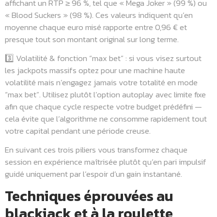
affichant un RTP ≥ 96 %, tel que « Mega Joker » (99 %) ou
« Blood Suckers » (98 %). Ces valeurs indiquent qu’en
moyenne chaque euro misé rapporte entre 0,96 € et
presque tout son montant original sur long terme.
3️⃣ Volatilité & fonction “max bet” : si vous visez surtout
les jackpots massifs optez pour une machine haute
volatilité mais n’engagez jamais votre totalité en mode
“max bet”. Utilisez plutôt l’option autoplay avec limite fixe
afin que chaque cycle respecte votre budget prédéfini —
cela évite que l’algorithme ne consomme rapidement tout
votre capital pendant une période creuse.
En suivant ces trois piliers vous transformez chaque
session en expérience maîtrisée plutôt qu’en pari impulsif
guidé uniquement par l’espoir d’un gain instantané.
Techniques éprouvées au
blackjack et à la roulette