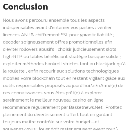
Conclusion
Nous avons parcouru ensemble tous les aspects
indispensables avant d’entamer vos parties : vérifier
licences ANJ & chiffrement SSL pour garantir fiabilité ;
décoder soigneusement offres promotionnelles afin
d’éviter rollovers abusifs ; choisir judicieusement slots
high‑RTP ou tables bénéficiant stratégie basique solide ;
exploiter méthodes bankroll strictes tant au blackjack qu’à
la roulette ; enfin recourir aux solutions technologiques
mobiles voire blockchain tout en restant vigilant grâce aux
outils responsables proposés aujourd’hui.\n\nArmé(e) de
ces connaissances vous êtes prêt(e) à explorer
sereinement le meilleur nouveau casino en ligne
recommandé régulièrement par Basketnews.Net . Profitez
pleinement du divertissement offert tout en gardant
toujours maître contrôle sur votre budget—et
souvenez‑vous : jouer doit rester amusant avant tout.\