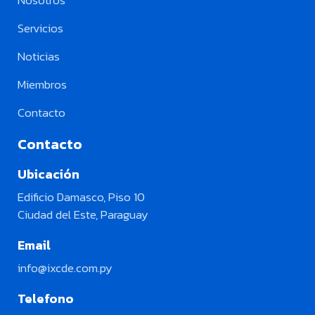
Nosotros
Servicios
Noticias
Miembros
Contacto
Contacto
Ubicación
Edificio Damasco, Piso 10
Ciudad del Este, Paraguay
Email
info@ixcde.com.py
Telefono