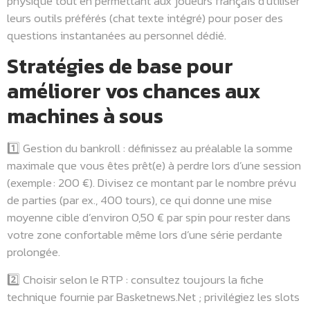
physique tout en permettant aux joueurs français d’utiliser
leurs outils préférés (chat texte intégré) pour poser des
questions instantanées au personnel dédié.
Stratégies de base pour
améliorer vos chances aux
machines à sous
1️⃣ Gestion du bankroll : définissez au préalable la somme
maximale que vous êtes prêt(e) à perdre lors d’une session
(exemple : 200 €). Divisez ce montant par le nombre prévu
de parties (par ex., 400 tours), ce qui donne une mise
moyenne cible d’environ 0,50 € par spin pour rester dans
votre zone confortable même lors d’une série perdante
prolongée.
2️⃣ Choisir selon le RTP : consultez toujours la fiche
technique fournie par Basketnews.Net ; privilégiez les slots