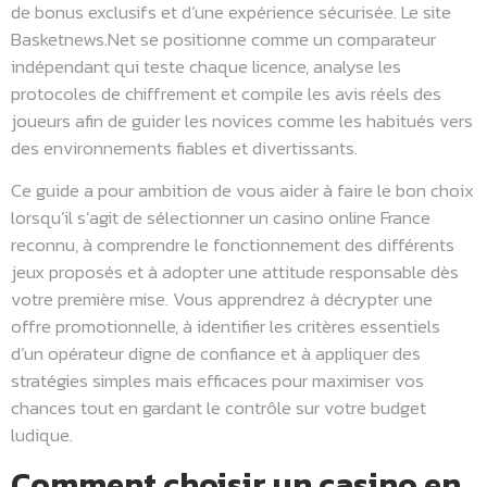
de bonus exclusifs et d’une expérience sécurisée. Le site
Basketnews.Net se positionne comme un comparateur
indépendant qui teste chaque licence, analyse les
protocoles de chiffrement et compile les avis réels des
joueurs afin de guider les novices comme les habitués vers
des environnements fiables et divertissants.
Ce guide a pour ambition de vous aider à faire le bon choix
lorsqu’il s’agit de sélectionner un casino online France
reconnu, à comprendre le fonctionnement des différents
jeux proposés et à adopter une attitude responsable dès
votre première mise. Vous apprendrez à décrypter une
offre promotionnelle, à identifier les critères essentiels
d’un opérateur digne de confiance et à appliquer des
stratégies simples mais efficaces pour maximiser vos
chances tout en gardant le contrôle sur votre budget
ludique.
Comment choisir un casino en