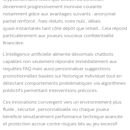
deviennent progressivement monnaie courante
notamment grâce aux avantages suivants : anonymat
partiel renforcé , frais réduits voire nuls , délais
quasi‑instantanés tant côté dépôt que retrait… Cela répond
particulièrement aux joueurs soucieux confidentialité
financière.
L’intelligence artificielle alimente désormais chatbots
capables non seulement répondre immédiatement aux
requêtes FAQ mais aussi personnaliser suggestions
promotionnelles basées sur historique individuel tout en
détectant comportements problématiques via algorithmes
prédictifs permettant interventions précoces .
Ces innovations convergent vers un environnement plus
fluide , sécurisé , personnalisable où chaque joueur
bénéficie simultanément performance technique avancée
et protection accrue contre risques liés au jeu excessif.