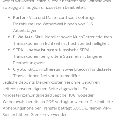
wobei wir kontinuierlich allezeit bestrebt sind, Withdrawals
so zügig als möglich umzusetzen bearbeiten.
Karten:
Visa und Mastercard samt sofortiger
Einzahlung und Withdrawal binnen von 3-5
Arbeitstagen
E-Wallets:
Skrill, Neteller sowie MuchBetter erlauben
Transaktionen in Echtzeit mit höchster Schnelligkeit
SEPA-Überweisungen:
Klassische SEPA-
Transaktionen bei größere Summen mit längerer
Bearbeitungszeit
Crypto:
Bitcoin, Ethereum sowie Litecoin für diskrete
Transaktionen frei von Intermediäre
Jegliche Deposits bleiben kostenfrei ohne Gebühren
seitens unserer eigenen Seite abgewickelt. Ein
Mindesteinzahlungsbetrag liegt bei 10€, wogegen
Withdrawals bereits ab 20€ verfügbar werden. Die limitierte
Abhebungshöhe per Transfer beträgt 5.000€, hierbei VIP-
Spieler höhere Grenzen verwenden.