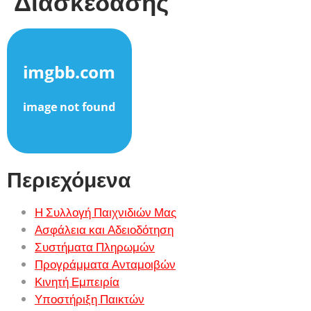
Διασκέδασης
Περιεχόμενα
Η Συλλογή Παιχνιδιών Μας
Ασφάλεια και Αδειοδότηση
Συστήματα Πληρωμών
Προγράμματα Ανταμοιβών
Κινητή Εμπειρία
Υποστήριξη Παικτών