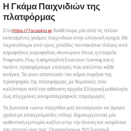
Η Γκάμα Παιχνιδιών της
πλατφόρμας
Στο
https://7ocasino.gr
διαθέτουμε μία από τις πλέον
εκτεταμένες γκάμες παιχνιδιών στην ελληνική αγορά. Με
περισσότερα από τρεις χιλιάδες πεντακόσια τίτλους από
κορυφαίους κορυφαίους developers όπως η εταιρεία
Pragmatic Play, η φημισμένη Evolution Gaming και η
NetEnt, προσφέρουμε επιλογές που καλύπτει κάθε
ανάγκη. Τα slots αποτελούν τον κύριο πυρήνα της
προσφοράς της πλατφόρμας, με θεματικές που
καλύπτουν από την αθάνατη αρχαία Ελληνική μυθολογία
έως σύγχρονες κινηματογραφικές παραγωγές.
Τα ζωντανά casino παιχνίδια μας λειτουργούν σε άμεσο
χρόνο με επαγγελματίες ντίλερ, δημιουργώντας μία
αυθεντική εμπειρία καζίνο στην την άνεση και ασφάλεια
του σπιτιού σας σας. Προσφέρουμε 150 ζωντανά