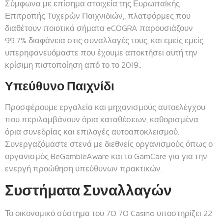
Σύμφωνα με επίσημα στοιχεία της Ευρωπαϊκής
Επιτροπής Τυχερών Παιχνιδιών,, πλατφόρμες που
διαθέτουν ποιοτικά σήματα eCOGRA παρουσιάζουν
99.7% διαφάνεια στις συναλλαγές τους, και εμείς εμείς
υπερηφανευόμαστε που έχουμε αποκτήσει αυτή την
κρίσιμη πιστοποίηση από το το 2019..
Υπεύθυνο Παιχνίδι
Προσφέρουμε εργαλεία και μηχανισμούς αυτοελέγχου
που περιλαμβάνουν όρια καταθέσεων, καθορισμένα
όρια συνεδρίας και επιλογές αυτοαποκλεισμού.
Συνεργαζόμαστε στενά με διεθνείς οργανισμούς όπως ο
οργανισμός BeGambleAware και το GamCare για για την
ενεργή προώθηση υπεύθυνων πρακτικών.
Συστήματα Συναλλαγών
Το οικονομικό σύστημα του 7O 7O Casino υποστηρίζει 22