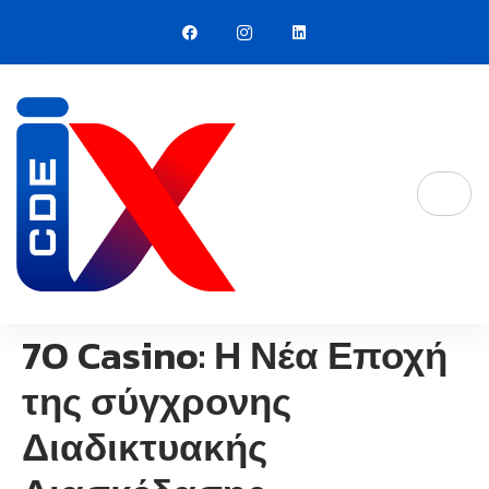
7O Casino: Η Νέα Εποχή
της σύγχρονης
Διαδικτυακής