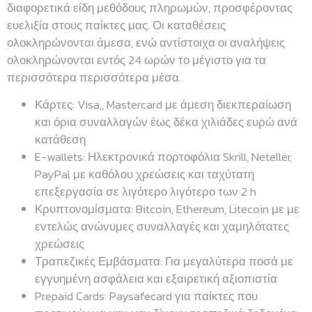
διαφορετικά είδη μεθόδους πληρωμών, προσφέροντας
ευελιξία στους παίκτες μας. Οι καταθέσεις
ολοκληρώνονται άμεσα, ενώ αντίστοιχα οι αναλήψεις
ολοκληρώνονται εντός 24 ωρών το μέγιστο για τα
περισσότερα περισσότερα μέσα.
Κάρτες: Visa,, Mastercard με άμεση διεκπεραίωση
και όρια συναλλαγών έως δέκα χιλιάδες ευρώ ανά
κατάθεση
E-wallets: Ηλεκτρονικά πορτοφόλια Skrill, Neteller,
PayPal με καθόλου χρεώσεις και ταχύτατη
επεξεργασία σε λιγότερο λιγότερο των 2 h
Κρυπτονομίσματα: Bitcoin, Ethereum, Litecoin με με
εντελώς ανώνυμες συναλλαγές και χαμηλότατες
χρεώσεις
Τραπεζικές Εμβάσματα: Για μεγαλύτερα ποσά με
εγγυημένη ασφάλεια και εξαιρετική αξιοπιστία
Prepaid Cards: Paysafecard για παίκτες που