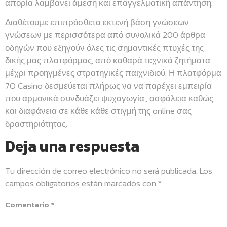
απορία λαμβάνει άμεση και επαγγελματική απάντηση.
Διαθέτουμε επιπρόσθετα εκτενή βάση γνώσεων
γνώσεων με περισσότερα από συνολικά 200 άρθρα
οδηγών που εξηγούν όλες τις σημαντικές πτυχές της
δικής μας πλατφόρμας, από καθαρά τεχνικά ζητήματα
μέχρι προηγμένες στρατηγικές παιχνιδιού. Η πλατφόρμα
7O Casino δεσμεύεται πλήρως να να παρέχει εμπειρία
που αρμονικά συνδυάζει ψυχαγωγία,, ασφάλεια καθώς
και διαφάνεια σε κάθε κάθε στιγμή της online σας
δραστηριότητας.
Deja una respuesta
Tu dirección de correo electrónico no será publicada.
Los
campos obligatorios están marcados con
*
Comentario
*