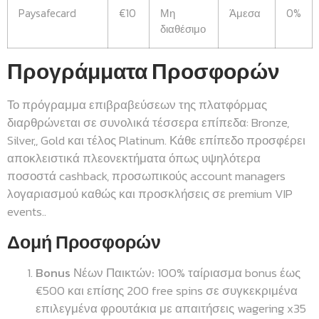
Paysafecard
€10
Μη
Άμεσα
0%
διαθέσιμο
Προγράμματα Προσφορών
Το πρόγραμμα επιβραβεύσεων της πλατφόρμας
διαρθρώνεται σε συνολικά τέσσερα επίπεδα: Bronze,
Silver,, Gold και τέλος Platinum. Κάθε επίπεδο προσφέρει
αποκλειστικά πλεονεκτήματα όπως υψηλότερα
ποσοστά cashback, προσωπικούς account managers
λογαριασμού καθώς και προσκλήσεις σε premium VIP
events..
Δομή Προσφορών
Bonus Νέων Παικτών:
100% ταίριασμα bonus έως
€500 και επίσης 200 free spins σε συγκεκριμένα
επιλεγμένα φρουτάκια με απαιτήσεις wagering x35