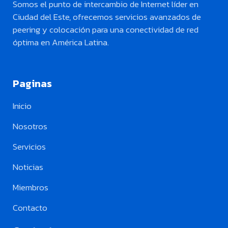
Somos el punto de intercambio de Internet líder en
Ciudad del Este, ofrecemos servicios avanzados de
peering y colocación para una conectividad de red
óptima en América Latina.
Paginas
Inicio
Nosotros
Servicios
Noticias
Miembros
Contacto