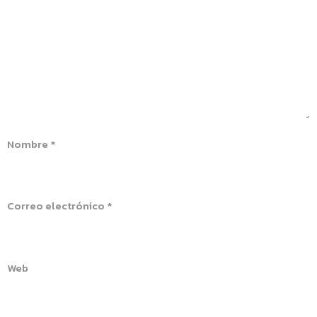
Nombre
*
Correo electrónico
*
Web