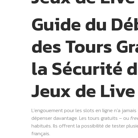
Guide du Débu
des Tours Gr
la Sécurité 
Jeux de Live
L’engouement pour les slots en ligne n’a jamai
dépenser davantage. Les tours gratuits – ou
fre
habitués. Ils offrent la possibilité de tester plus
français.