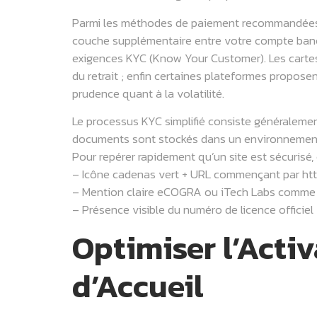
Parmi les méthodes de paiement recommandées au
couche supplémentaire entre votre compte bancair
exigences KYC (Know Your Customer). Les carte
du retrait ; enfin certaines plateformes propo
prudence quant à la volatilité.
Le processus KYC simplifié consiste généralement 
documents sont stockés dans un environnement ch
Pour repérer rapidement qu’un site est sécurisé,
– Icône cadenas vert + URL commençant par htt
– Mention claire eCOGRA ou iTech Labs comme 
– Présence visible du numéro de licence officiel
Optimiser l’Acti
d’Accueil