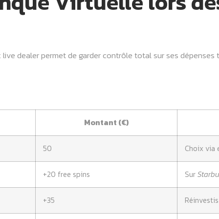
nque Virtuelle lors de
 live dealer permet de garder contrôle total sur ses dépenses
Montant (€)
50
Choix via e
+20 free spins
Sur
Starbu
+35
Réinvestis