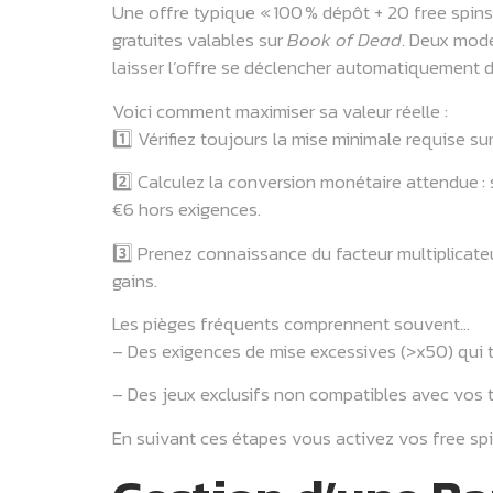
Une offre typique « 100 % dépôt + 20 free spins 
gratuites valables sur
Book of Dead
. Deux mode
laisser l’offre se déclencher automatiquement d
Voici comment maximiser sa valeur réelle :
1️⃣ Vérifiez toujours la mise minimale requise s
2️⃣ Calculez la conversion monétaire attendue :
€6 hors exigences.
3️⃣ Prenez connaissance du facteur multiplicate
gains.
Les pièges fréquents comprennent souvent…
– Des exigences de mise excessives (>x50) qui 
– Des jeux exclusifs non compatibles avec vos to
En suivant ces étapes vous activez vos free spins