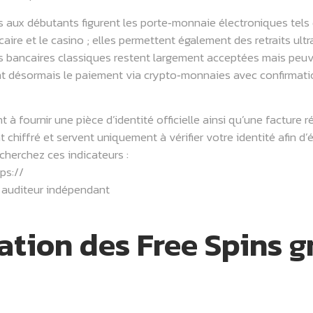
x débutants figurent les porte‑monnaie électroniques tels que
e et le casino ; elles permettent également des retraits ultra
s bancaires classiques restent largement acceptées mais peu
sent désormais le paiement via crypto‑monnaies avec confirmat
à fournir une pièce d’identité officielle ainsi qu’une facture 
iffré et servent uniquement à vérifier votre identité afin d’é
 cherchez ces indicateurs :
ps://
auditeur indépendant
vation des Free Spins 