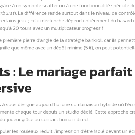
râce à un symbole scatter ou à une fonctionnalité spéciale d
arburst
). La différence réside surtout dans le niveau de contrôl
 certains jeux ; celui déclenché dépend entièrement du hasard m
usqu’à 20 tours avec un multiplicateur progressif.
 première pierre d’angle de la stratégie bankroll car ils perme
signifie que même avec un dépôt minime (5 €), on peut potentie
ts : Le mariage parfai
rsive
es à sous désigne aujourd’hui une combinaison hybride où l’éc
commente chaque tour depuis un studio dédié. Cette approche 
 du joueur grâce au contact humain direct.
ler les rouleaux réduit l’impression d’être isolé devant un éc