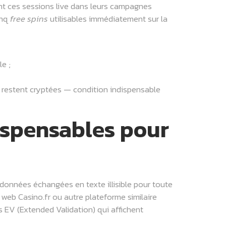
nt ces sessions live dans leurs campagnes
inq
free spins
utilisables immédiatement sur la
e ;
r restent cryptées — condition indispensable
dispensables pour
 données échangées en texte illisible pour toute
e web Casino.fr ou autre plateforme similaire
 EV (Extended Validation) qui affichent