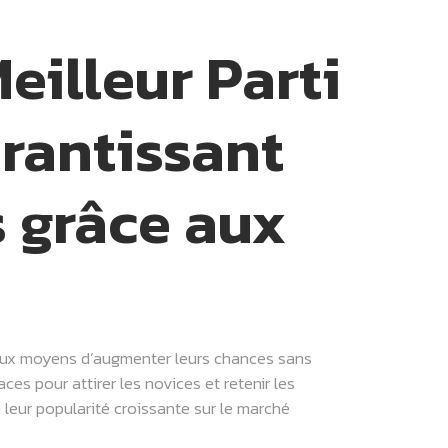
eilleur Parti
arantissant
s grâce aux
veaux moyens d’augmenter leurs chances sans
ces pour attirer les novices et retenir les
e leur popularité croissante sur le marché