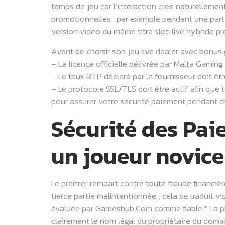
temps de jeu car l’interaction crée naturelleme
promotionnelles : par exemple pendant une partie
version vidéo du même titre slot‑live hybride p
Avant de choisir son jeu live dealer avec bonus gra
– La licence officielle délivrée par Malta Gami
– Le taux RTP déclaré par le fournisseur doit êtr
– Le protocole SSL/TLS doit être actif afin que
pour assurer votre sécurité paiement pendant c
Sécurité des Pai
un joueur novice
Le premier rempart contre toute fraude financiè
tierce partie malintentionnée ; cela se traduit v
évaluée par Gameshub.Com comme fiable.* La plu
clairement le nom légal du propriétaire du domai