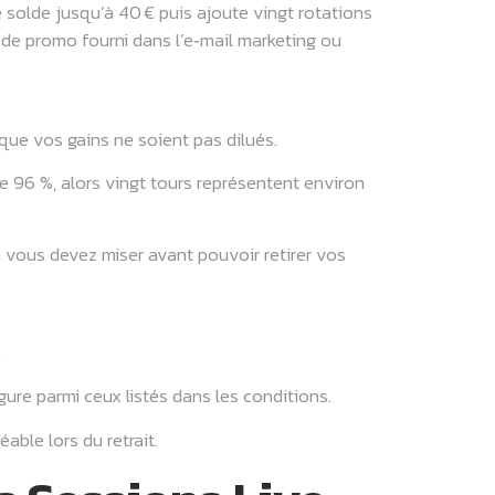
 solde jusqu’à 40 € puis ajoute vingt rotations
de promo fourni dans l’e‑mail marketing ou
 que vos gains ne soient pas dilués.
 96 %, alors vingt tours représentent environ
 vous devez miser avant pouvoir retirer vos
.
gure parmi ceux listés dans les conditions.
able lors du retrait.