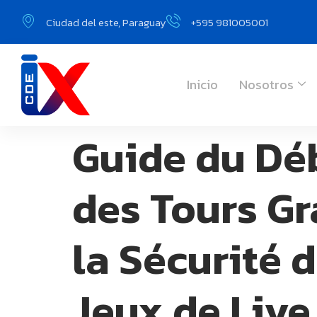
Ciudad del este, Paraguay
+595 981005001
Inicio
Nosotros
Guide du Débu
des Tours Gr
la Sécurité 
Jeux de Live