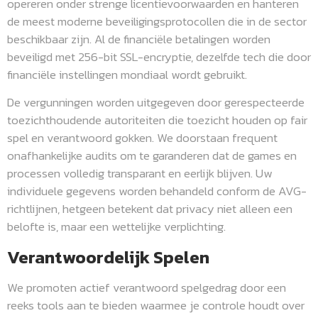
opereren onder strenge licentievoorwaarden en hanteren
de meest moderne beveiligingsprotocollen die in de sector
beschikbaar zijn. Al de financiële betalingen worden
beveiligd met 256-bit SSL-encryptie, dezelfde tech die door
financiële instellingen mondiaal wordt gebruikt.
De vergunningen worden uitgegeven door gerespecteerde
toezichthoudende autoriteiten die toezicht houden op fair
spel en verantwoord gokken. We doorstaan frequent
onafhankelijke audits om te garanderen dat de games en
processen volledig transparant en eerlijk blijven. Uw
individuele gegevens worden behandeld conform de AVG-
richtlijnen, hetgeen betekent dat privacy niet alleen een
belofte is, maar een wettelijke verplichting.
Verantwoordelijk Spelen
We promoten actief verantwoord spelgedrag door een
reeks tools aan te bieden waarmee je controle houdt over