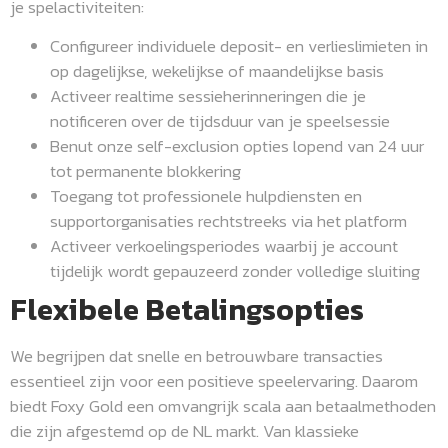
je spelactiviteiten:
Configureer individuele deposit- en verlieslimieten in
op dagelijkse, wekelijkse of maandelijkse basis
Activeer realtime sessieherinneringen die je
notificeren over de tijdsduur van je speelsessie
Benut onze self-exclusion opties lopend van 24 uur
tot permanente blokkering
Toegang tot professionele hulpdiensten en
supportorganisaties rechtstreeks via het platform
Activeer verkoelingsperiodes waarbij je account
tijdelijk wordt gepauzeerd zonder volledige sluiting
Flexibele Betalingsopties
We begrijpen dat snelle en betrouwbare transacties
essentieel zijn voor een positieve speelervaring. Daarom
biedt Foxy Gold een omvangrijk scala aan betaalmethoden
die zijn afgestemd op de NL markt. Van klassieke