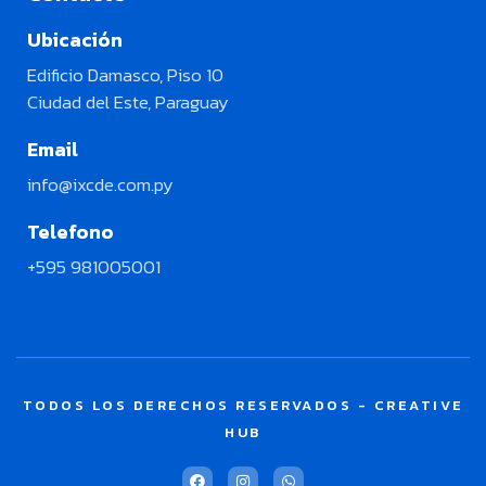
Ubicación
Edificio Damasco, Piso 10
Ciudad del Este, Paraguay
Email
info@ixcde.com.py
Telefono
+595 981005001
TODOS LOS DERECHOS RESERVADOS - CREATIVE
HUB