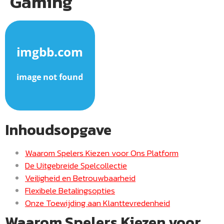
Gaming
Inhoudsopgave
Waarom Spelers Kiezen voor Ons Platform
De Uitgebreide Spelcollectie
Veiligheid en Betrouwbaarheid
Flexibele Betalingsopties
Onze Toewijding aan Klanttevredenheid
Waarom Spelers Kiezen voor