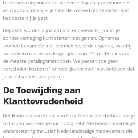
bankoverschrijvingen tot moderne digitale portemonnees
en cryptocurrency – je hebt de vrijheid om te kiezen wat
het beste bij je past.
Deposits worden bijna altijd direct verwerkt, zodat je
zonder vertraging kunt starten met gamen. Opnames
worden behandeld met identiek dezelfde urgentie, waarbij
we mikken naar verwerkingstijden van 24 tot 48 uur voor
de meeste betalingsmethoden. We passen toe geen
verscholen kosten of onredelijke limieten, wat betekent dat
je winst geheel van jou zijn.
De Toewijding aan
Klanttevredenheid
Het klantenserviceteam van Foxy Gold is beschikbaar om je
te helpen wanneer je ons nodig hebt. We bieden meertalige
ondersteuning, inclusief Nederlandstalige medewerkers die