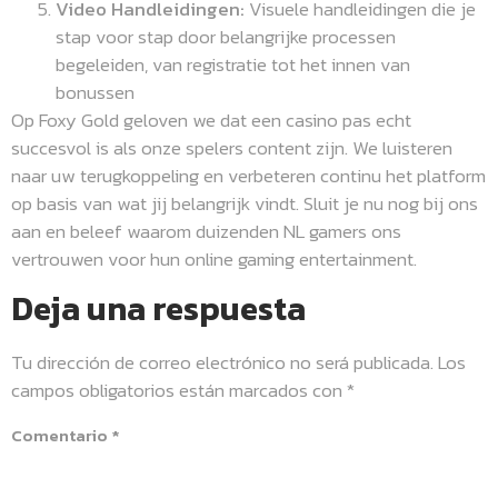
Video Handleidingen:
Visuele handleidingen die je
stap voor stap door belangrijke processen
begeleiden, van registratie tot het innen van
bonussen
Op Foxy Gold geloven we dat een casino pas echt
succesvol is als onze spelers content zijn. We luisteren
naar uw terugkoppeling en verbeteren continu het platform
op basis van wat jij belangrijk vindt. Sluit je nu nog bij ons
aan en beleef waarom duizenden NL gamers ons
vertrouwen voor hun online gaming entertainment.
Deja una respuesta
Tu dirección de correo electrónico no será publicada.
Los
campos obligatorios están marcados con
*
Comentario
*