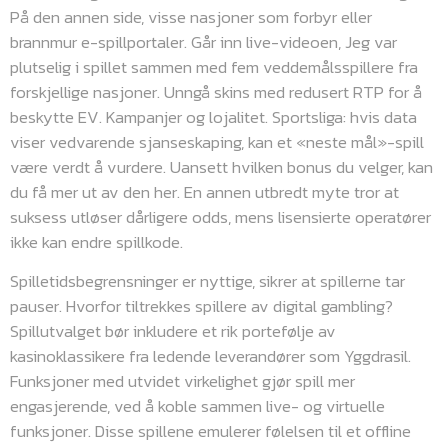
På den annen side, visse nasjoner som forbyr eller
brannmur e-spillportaler. Går inn live-videoen, Jeg var
plutselig i spillet sammen med fem veddemålsspillere fra
forskjellige nasjoner. Unngå skins med redusert RTP for å
beskytte EV. Kampanjer og lojalitet. Sportsliga: hvis data
viser vedvarende sjanseskaping, kan et «neste mål»-spill
være verdt å vurdere. Uansett hvilken bonus du velger, kan
du få mer ut av den her. En annen utbredt myte tror at
suksess utløser dårligere odds, mens lisensierte operatører
ikke kan endre spillkode.
Spilletidsbegrensninger er nyttige, sikrer at spillerne tar
pauser. Hvorfor tiltrekkes spillere av digital gambling?
Spillutvalget bør inkludere et rik portefølje av
kasinoklassikere fra ledende leverandører som Yggdrasil.
Funksjoner med utvidet virkelighet gjør spill mer
engasjerende, ved å koble sammen live- og virtuelle
funksjoner. Disse spillene emulerer følelsen til et offline