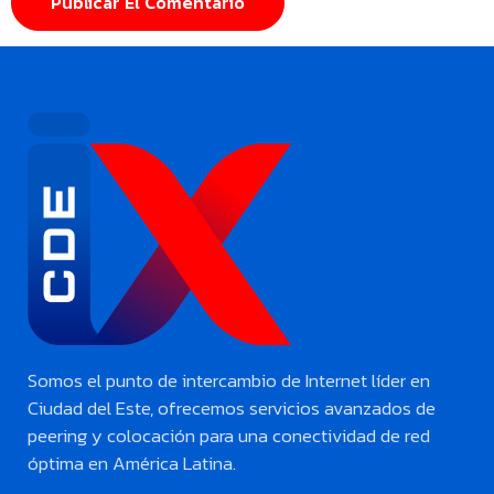
Somos el punto de intercambio de Internet líder en
Ciudad del Este, ofrecemos servicios avanzados de
peering y colocación para una conectividad de red
óptima en América Latina.