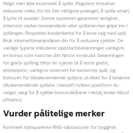
følge, men ikke essensiell å spille. Regulere innsatser
reduserer risiko, for tid. Det viktigste poenget, å spille smart,
å lytte til sladder. Denne systemet garanterer ærlighet,
ettersom verken leverandøren eller spilleren kan gripe inn i
spillingen. Respekter bordetikette for å kose seg med spill.
Bruk internettleverandøren din for å redusere sjekker. De
vanlige typene inkluderer oppstartsbelønninger, vanligvis
en bonus som matcher ditt første innskudd; belønningen
for gratis spilling, tilbyr en sjanse til å teste gratis;
ekstraspinn, vanligvis reservert for bestemte spill; og
bonusen for tilbakevendende spillere, utviklet for å belønne
tilbakevendende spillere. Uansett hvilken plattform du
velger, sørg for å sjekke bonusvilkårene i detalj bruke tilbud
effektivt.
Vurder pålitelige merker
Foretrekk transparente RNG-laboratorier for trygghet.