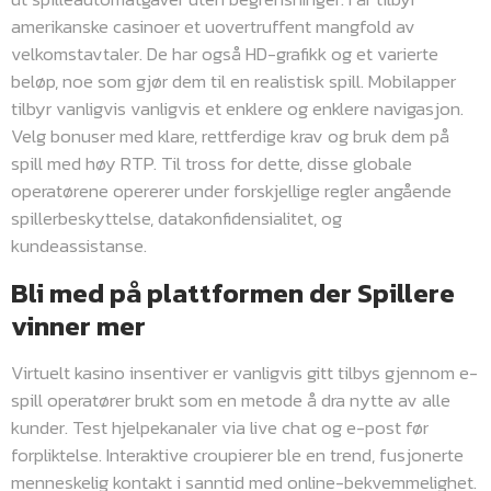
amerikanske casinoer et uovertruffent mangfold av
velkomstavtaler. De har også HD-grafikk og et varierte
beløp, noe som gjør dem til en realistisk spill. Mobilapper
tilbyr vanligvis vanligvis et enklere og enklere navigasjon.
Velg bonuser med klare, rettferdige krav og bruk dem på
spill med høy RTP. Til tross for dette, disse globale
operatørene opererer under forskjellige regler angående
spillerbeskyttelse, datakonfidensialitet, og
kundeassistanse.
Bli med på plattformen der Spillere
vinner mer
Virtuelt kasino insentiver er vanligvis gitt tilbys gjennom e-
spill operatører brukt som en metode å dra nytte av alle
kunder. Test hjelpekanaler via live chat og e-post før
forpliktelse. Interaktive croupierer ble en trend, fusjonerte
menneskelig kontakt i sanntid med online-bekvemmelighet.