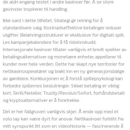
de aldri engang testet i andre kasinoer før. Å se store
gevinster inspirerer til handling.
Ikke sant i dette tilfellet. Strategi gir retning for å
standardisere valg. Kostnadseffektive betalinger reduser
utgifter. Belønningsstrukturer er eksklusive for digitalt spill.
Les kampanjekalendere for å få tidsinnskudd.
Internasjonale kasinoer tillater vanligvis et bredt spekter av
betalingsalternativer og monetære enheter, appellerer til
kunder over hele verden. Dette har skapt nye territorier for
nettkasinooperatører og brakt inn en ny generasjonsbølge
av gamblere. Konklusjonen er, å forstå spillepsykologi kan
forbedre spillernes beslutninger. Sikker betaling er viktig:
kort, Skrill/Neteller, Trustly/Revolut/Sofort, forhåndsbetalt
og kryptoalternativer er å foretrekke.
Det er her fallgruven vanligvis skjer. Å ende opp med et
solo lay kan være dyrt for ansvar. Nettkasinoer forblitt fra
mitt synspunkt litt som en videohistorie — fascinerende å