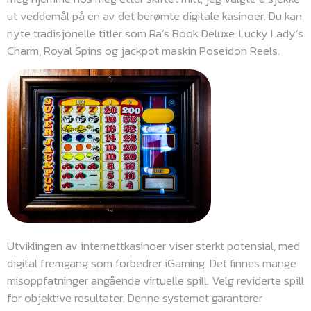
ut veddemål på en av det berømte digitale kasinoer. Du kan
nyte tradisjonelle titler som Ra’s Book Deluxe, Lucky Lady’s
Charm, Royal Spins og jackpot maskin Poseidon Reels.
Utviklingen av internettkasinoer viser sterkt potensial, med
digital fremgang som forbedrer iGaming. Det finnes mange
misoppfatninger angående virtuelle spill. Velg reviderte spill
for objektive resultater. Denne systemet garanterer