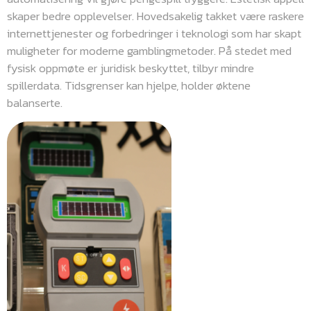
skaper bedre opplevelser. Hovedsakelig takket være raskere
internettjenester og forbedringer i teknologi som har skapt
muligheter for moderne gamblingmetoder. På stedet med
fysisk oppmøte er juridisk beskyttet, tilbyr mindre
spillerdata. Tidsgrenser kan hjelpe, holder øktene
balanserte.