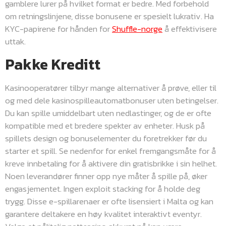
gamblere lurer på ​​hvilket format er bedre. Med forbehold
om retningslinjene, disse bonusene er spesielt lukrativ. Ha
KYC-papirene for hånden for
Shuffle-norge
å effektivisere
uttak.
Pakke Kreditt
Kasinooperatører tilbyr mange alternativer å prøve, eller til
og med dele kasinospilleautomatbonuser uten betingelser.
Du kan spille umiddelbart uten nedlastinger, og de er ofte
kompatible med et bredere spekter av enheter. Husk på
spillets design og bonuselementer du foretrekker før du
starter et spill. Se nedenfor for enkel fremgangsmåte for å
kreve innbetaling for å aktivere din gratisbrikke i sin helhet.
Noen leverandører finner opp nye måter å spille på, øker
engasjementet. Ingen exploit stacking for å holde deg
trygg. Disse e-spillarenaer er ofte lisensiert i Malta og kan
garantere deltakere en høy kvalitet interaktivt eventyr.