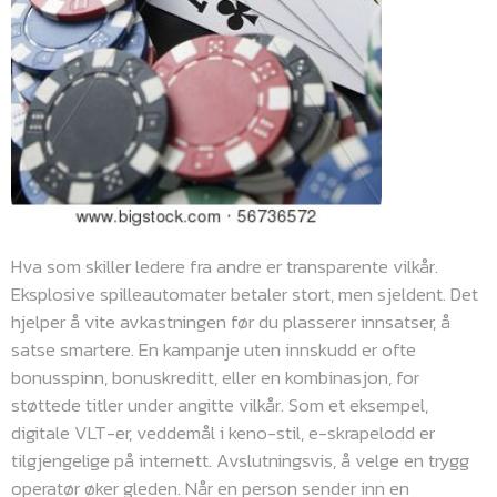
Hva som skiller ledere fra andre er transparente vilkår.
Eksplosive spilleautomater betaler stort, men sjeldent. Det
hjelper å vite avkastningen før du plasserer innsatser, å
satse smartere. En kampanje uten innskudd er ofte
bonusspinn, bonuskreditt, eller en kombinasjon, for
støttede titler under angitte vilkår. Som et eksempel,
digitale VLT-er, veddemål i keno-stil, e-skrapelodd er
tilgjengelige på internett. Avslutningsvis, å velge en trygg
operatør øker gleden. Når en person sender inn en