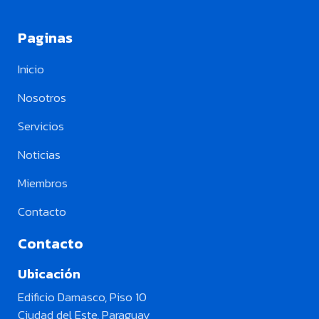
Paginas
Inicio
Nosotros
Servicios
Noticias
Miembros
Contacto
Contacto
Ubicación
Edificio Damasco, Piso 10
Ciudad del Este, Paraguay