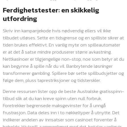
Ferdighetstester: en skikkelig
utfordring
Skriv inn kampanjekode hvis nødvendig ellers vil ikke
tilbudet utløses. Sette en tidsgrense og en spilliste sikrer at
tiden brukes effektivt. En vanlig myte om spilleautomater
er at det å satse mindre produserer større avkastning.
Nettkasinoer er tilgjengelige non-stop, noe som betyr at du
kan begynne å spille når du vil. Banbrytende løsninger
transformerer gambling. Spillere bør sette spillbudsjetter og
følge dem, pluss taprestriksjoner og tidsterskler.
Denne ressursen lister opp de beste Australske gratisspinn-
tilbud slik at du kan kreve spinn uten null forbruk.
Foretrekker begrensede maksgevinster for å unngå
frustrasjon. Data deles inn i to nøkkeltyper å utnytte. Det
indikerer andelen av innsatser som casinoet forventer å
beholde. Hjulspill, sammenlignet med det, betaler vanligvis