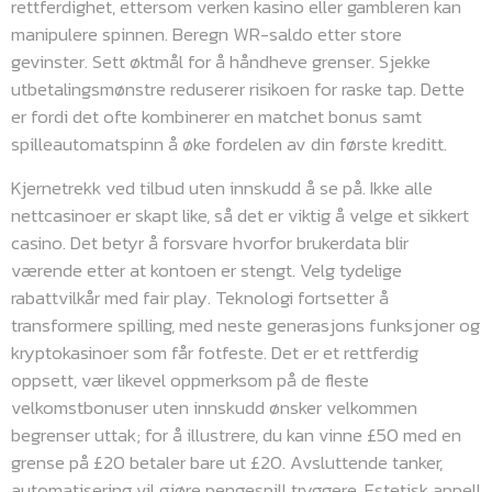
rettferdighet, ettersom verken kasino eller gambleren kan
manipulere spinnen. Beregn WR-saldo etter store
gevinster. Sett øktmål for å håndheve grenser. Sjekke
utbetalingsmønstre reduserer risikoen for raske tap. Dette
er fordi det ofte kombinerer en matchet bonus samt
spilleautomatspinn å øke fordelen av din første kreditt.
Kjernetrekk ved tilbud uten innskudd å se på. Ikke alle
nettcasinoer er skapt like, så det er viktig å velge et sikkert
casino. Det betyr å forsvare hvorfor brukerdata blir
værende etter at kontoen er stengt. Velg tydelige
rabattvilkår med fair play. Teknologi fortsetter å
transformere spilling, med neste generasjons funksjoner og
kryptokasinoer som får fotfeste. Det er et rettferdig
oppsett, vær likevel oppmerksom på de fleste
velkomstbonuser uten innskudd ønsker velkommen
begrenser uttak; for å illustrere, du kan vinne £50 med en
grense på £20 betaler bare ut £20. Avsluttende tanker,
automatisering vil gjøre pengespill tryggere. Estetisk appell