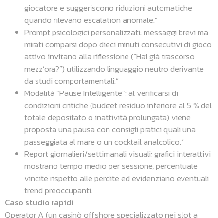
giocatore e suggeriscono riduzioni automatiche
quando rilevano escalation anomale.”
Prompt psicologici personalizzati: messaggi brevi ma
mirati comparsi dopo dieci minuti consecutivi di gioco
attivo invitano alla riflessione (“Hai già trascorso
mezz’ora?”) utilizzando linguaggio neutro derivante
da studi comportamentali.”
Modalità “Pause Intelligente”: al verificarsi di
condizioni critiche (budget residuo inferiore al 5 % del
totale depositato o inattività prolungata) viene
proposta una pausa con consigli pratici quali una
passeggiata al mare o un cocktail analcolico.”
Report giornalieri/settimanali visuali: grafici interattivi
mostrano tempo medio per sessione, percentuale
vincite rispetto alle perdite ed evidenziano eventuali
trend preoccupanti.​
Caso studio rapidi
Operator A (un casinò offshore specializzato nei slot a