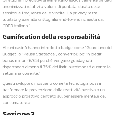
anonimizzati relativi a volumi di puntata, durata delle
sessioni e frequenza delle vincite.; La privacy resta
tutelata grazie alla crittografia end‑to‑end richiesta dal
GDPR italiano.“
Gamification della responsabilità
Alcuni casinò hanno introdotto badge come “Guardiano del
Budget” o “Pausa Strategica”, convertibili poi in crediti
bonus minori (£/€5) purché vengano guadagnati
rispettando almeno il 75 % dei limiti autoimposti durante la
settimana corrente.“
Questi sviluppi dimostrano come la tecnologia possa
trasformare la prevenzione dalla reattività passiva a un
approccio proattivo centrato sul benessere mentale del
consumatore.»
Sezione 3