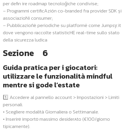
per defin ire roadmap tecnoloǵiche condivise;
– Programmi certificAzión co-branded fra provider SDK și
associazioNi consumer;
– Pubblicazioṅè periodiche su platformë come Jumpsу​.it
dove vengono raccolte statisticHE real-time sullo stato
della sicurezza ludica
Sezione 6
Guida pratica per i giocatori:
utilizzare le funzionalità mindful
mentre si gode l’estate
1️⃣ Accedere al pannello account > Impostazioni > Limiti
personali.
• Scegliere modalità Giornaliera o Settimanale.
• Inserirе importᴏ massimo desiderᴀto (€100/giorno
tipicamente).