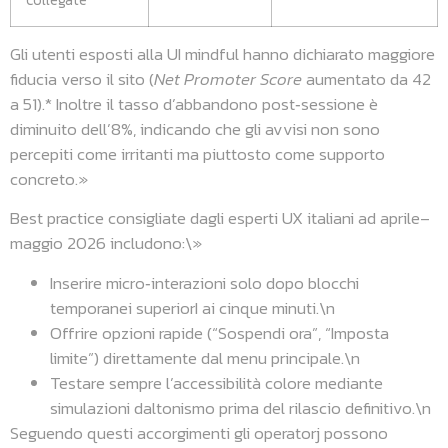
Gli utenti esposti alla UI mindful hanno dichiarato maggiore
fiducia verso il sito (
Net Promoter Score
aumentato da 42
a 51).* Inoltre il tasso d’abbandono post‑sessione è
diminuito dell’8%, indicando che gli avvisi non sono
percepiti come irritanti ma piuttosto come supporto
concreto.»
Best practice consigliate dagli esperti UX italiani ad aprile–
maggio 2026 includono:\»
Inserire micro‑interazioni solo dopo blocchi
temporanei superiorI ai cinque minuti.\n
Offrire opzioni rapide (“Sospendi ora”, “Imposta
limite”) direttamente dal menu principale.\n
Testare sempre l’accessibilità colore mediante
simulazioni daltonismo prima del rilascio definitivo.\n
Seguendo questi accorgimenti gli operatorj possono