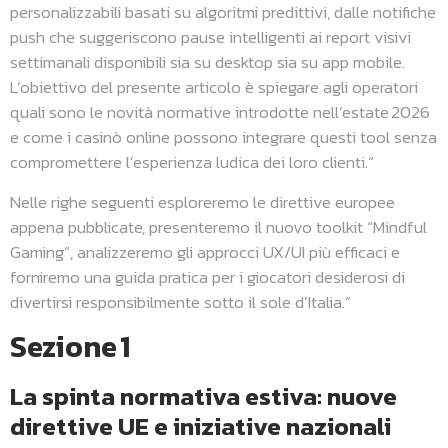
personalizzabili basati su algoritmi predittivi, dalle notifiche
push che suggeriscono pause intelligenti ai report visivi
settimanali disponibili sia su desktop sia su app mobile.
L’obiettivo del presente articolo è spiegare agli operatori
quali sono le novità normative introdotte nell’estate 2026
e come i casinò online possono integrare questi tool senza
compromettere l’esperienza ludica dei loro clienti.“
Nelle righe seguenti esploreremo le direttive europee
appena pubblicate, presenteremo il nuovo toolkit “Mindful
Gaming”, analizzeremo gli approcci UX/UI più efficaci e
forniremo una guida pratica per i giocatori desiderosi di
divertirsi responsibilmente sotto il sole d’Italia.“
Sezione 1
La spinta normativa estiva: nuove
direttive UE e iniziative nazionali