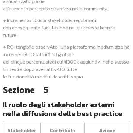
annualizzato grazie
all’aumento percepito sicurezza nella community;
● Incremento fiducia stakeholder regulatorii,
con conseguente facilitazione nelle richieste licenze
future;
● ROI tangibile osservAto : una piattaforma medium size ha
incrementATO fatturATO globale
del cinque percentualedi cui €300k aggiuntivİ nello stesso
trimestre dopo aver attivAtO tutte
le funzionalitá mindful descritti sopra.
Sezione 5
Il ruolo degli stakeholder esterni
nella diffusione delle best practice
Stakeholder
Contributο
Azione