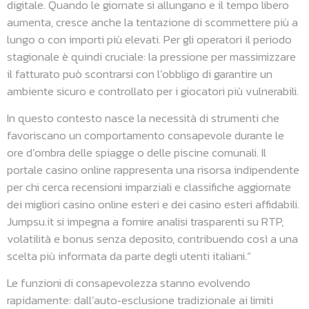
digitale. Quando le giornate si allungano e il tempo libero
aumenta, cresce anche la tentazione di scommettere più a
lungo o con importi più elevati. Per gli operatori il periodo
stagionale è quindi cruciale: la pressione per massimizzare
il fatturato può scontrarsi con l’obbligo di garantire un
ambiente sicuro e controllato per i giocatori più vulnerabili.
In questo contesto nasce la necessità di strumenti che
favoriscano un comportamento consapevole durante le
ore d’ombra delle spiagge o delle piscine comunali. Il
portale casino online rappresenta una risorsa indipendente
per chi cerca recensioni imparziali e classifiche aggiornate
dei migliori casino online esteri e dei casino esteri affidabili.
Jumpsu.it si impegna a fornire analisi trasparenti su RTP,
volatilità e bonus senza deposito, contribuendo così a una
scelta più informata da parte degli utenti italiani.“
Le funzioni di consapevolezza stanno evolvendo
rapidamente: dall’auto‑esclusione tradizionale ai limiti