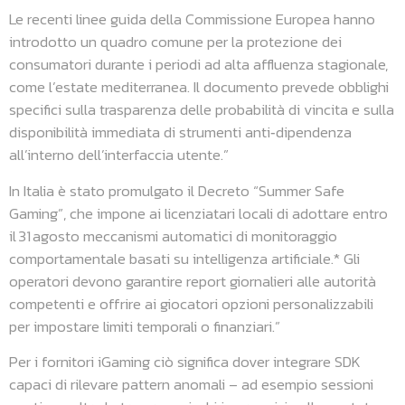
Le recenti linee guida della Commissione Europea hanno
introdotto un quadro comune per la protezione dei
consumatori durante i periodi ad alta affluenza stagionale,
come l’estate mediterranea. Il documento prevede obblighi
specifici sulla trasparenza delle probabilità di vincita e sulla
disponibilità immediata di strumenti anti‑dipendenza
all’interno dell’interfaccia utente.”
In Italia è stato promulgato il Decreto “Summer Safe
Gaming”, che impone ai licenziatari locali di adottare entro
il 31 agosto meccanismi automatici di monitoraggio
comportamentale basati su intelligenza artificiale.* Gli
operatori devono garantire report giornalieri alle autorità
competenti e offrire ai giocatori opzioni personalizzabili
per impostare limiti temporali o finanziari.”
Per i fornitori iGaming ciò significa dover integrare SDK
capaci di rilevare pattern anomali – ad esempio sessioni