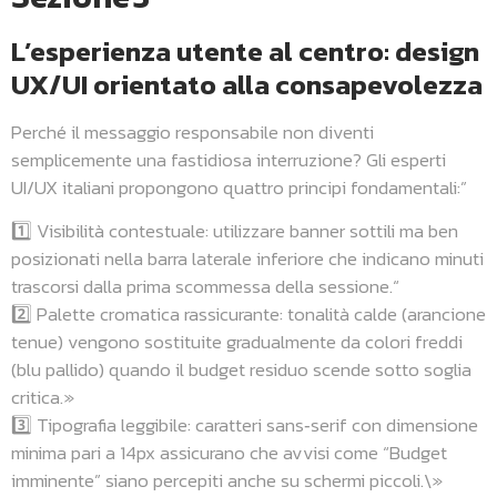
L’esperienza utente al centro: design
UX/UI orientato alla consapevolezza
Perché il messaggio responsabile non diventi
semplicemente una fastidiosa interruzione? Gli esperti
UI/UX italiani propongono quattro principi fondamentali:”
1️⃣ Visibilità contestuale: utilizzare banner sottili ma ben
posizionati nella barra laterale inferiore che indicano minuti
trascorsi dalla prima scommessa della sessione.“
2️⃣ Palette cromatica rassicurante: tonalità calde (arancione
tenue) vengono sostituite gradualmente da colori freddi
(blu pallido) quando il budget residuo scende sotto soglia
critica.»
3️⃣ Tipografia leggibile: caratteri sans‑serif con dimensione
minima pari a 14px assicurano che avvisi come “Budget
imminente” siano percepiti anche su schermi piccoli.\»