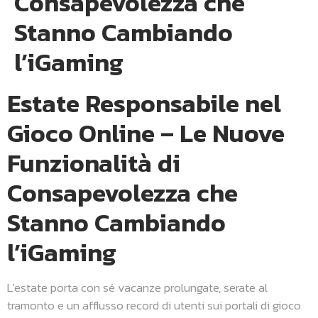
Consapevolezza che
Stanno Cambiando
l’iGaming
Estate Responsabile nel
Gioco Online – Le Nuove
Funzionalità di
Consapevolezza che
Stanno Cambiando
l’iGaming
L’estate porta con sé vacanze prolungate, serate al
tramonto e un afflusso record di utenti sui portali di gioco