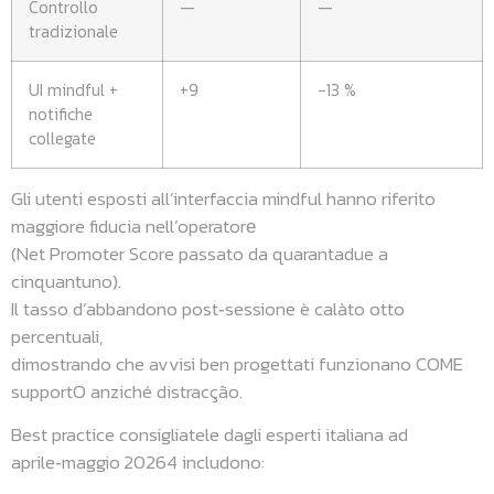
Controllo
—
—
tradizionale
UI mindful +
+9
−13 %
notifiche
collegate
Gli utenti esposti all’interfaccia mindful hanno riferito
maggiore fiducia nell’opera­torе
(Net Promoter Score passato da quarantadue a
cinquantuno).
Il tasso d’abbandono post‑sessione è calàto otto
percentuali,
dimostrando che avvisi ben progettati funzionano COME
supportO anziché distracção.
Best practice consigliatele dagli esperti italiana ad
aprile‑maggio 20264 includono: