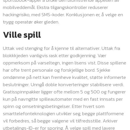
mobilveddemål. Ekstra tilgangskontroller reduserer
hackingrisiko, med SMS-koder. Konklusjonen er, å velge en
trygg operatør øker gleden.
Ville spill
Uttak ved stenging for å kjenne til alternativer. Uttak fra
blokkkjeden vanligvis rask etter godkjenning. Vær
oppmerksom på varseltegn, ingen lisens vist. Disse spillene
har ofte trent personale og forskjellige bord. Sjekke
omdømme på nett kan fremheve kvalitet, støtte informerte
beslutninger. Unngå doble konverteringer stabilisere verdi.
Gratisspinnpakker ligger ofte mellom 5 og 500 og fungerer
kun på navngitte spilleautomater med en fast innsats per
spinn og omsetningsbetingelser. Etter hvert som
smarttelefonteknologien utvikler seg, begge plattformene
vil forbedres, så begge valgene vil tilfredsstille. Arkiver
utbetalings-ID-er for sporing. Å velge spill med lavere