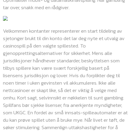
Optimaliser mobil- og datamaskinavspilling. Når gambling
tar over, snakk med en rådgiver.
Velkommen kontanter representerer en start tildeling av
sjetonger brukt til din konto det lar deg nyte et utvalg av
casinospill på den valgte spillested. To
gjenopprettingsalternativer for sikkerhet. Mens alle
jurisdiksjoner håndhever standarder, beskyttelsen som
tilbys spillere kan være svært forskjellig basert på
lisensens jurisdiksjon og lover. Hvis du forplikter deg til
noen timer i uken gevinsten vil akkumuleres. Ikke alle
nettcasinoer er skapt like, så det er viktig å velge med
omhu. Kort sagt, selvinnsikt er nøkkelen til sunt gambling.
Spillfans bør sjekke lisenser, fra anerkjente myndigheter,
som UKGC. En fordel av små innsats-spilleautomater er at
du kan prøve spillet uten å bruke mye. Når livet er tøft, de
søker stimulering. Sammenlign uttakshastigheter for å