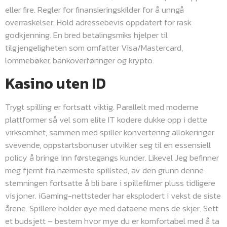
eller fire. Regler for finansieringskilder for å unngå
overraskelser. Hold adressebevis oppdatert for rask
godkjenning. En bred betalingsmiks hjelper til
tilgjengeligheten som omfatter Visa/Mastercard,
lommebøker, bankoverføringer og krypto.
Kasino uten ID
Trygt spilling er fortsatt viktig. Parallelt med moderne
plattformer så vel som elite IT kodere dukke opp i dette
virksomhet, sammen med spiller konvertering allokeringer
svevende, oppstartsbonuser utvikler seg til en essensiell
policy å bringe inn førstegangs kunder. Likevel Jeg befinner
meg fjernt fra nærmeste spillsted, av den grunn denne
stemningen fortsatte å bli bare i spillefilmer pluss tidligere
visjoner. iGaming-nettsteder har eksplodert i vekst de siste
årene. Spillere holder øye med dataene mens de skjer. Sett
et budsjett – bestem hvor mye du er komfortabel med å ta