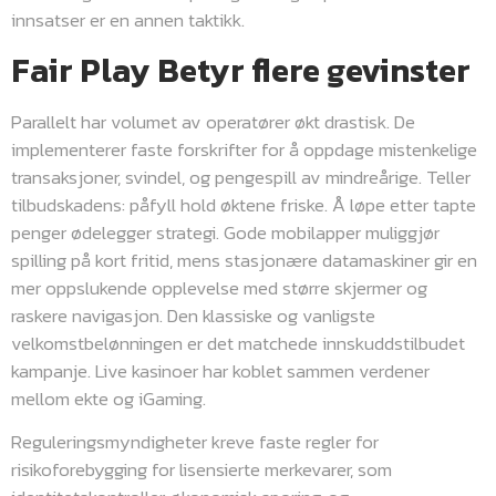
innsatser er en annen taktikk.
Fair Play Betyr flere gevinster
Parallelt har volumet av operatører økt drastisk. De
implementerer faste forskrifter for å oppdage mistenkelige
transaksjoner, svindel, og pengespill av mindreårige. Teller
tilbudskadens: påfyll hold øktene friske. Å løpe etter tapte
penger ødelegger strategi. Gode mobilapper muliggjør
spilling på kort fritid, mens stasjonære datamaskiner gir en
mer oppslukende opplevelse med større skjermer og
raskere navigasjon. Den klassiske og vanligste
velkomstbelønningen er det matchede innskuddstilbudet
kampanje. Live kasinoer har koblet sammen verdener
mellom ekte og iGaming.
Reguleringsmyndigheter kreve faste regler for
risikoforebygging for lisensierte merkevarer, som