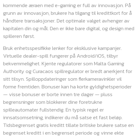
kommende æraen med e-gaming er full av innovasjon. På
grunn av innovasjon, brukere ha tilgang til kredittkort for å
håndtere transaksjoner. Det optimale valget avhenger av
kapitalen din og mål. Den er ikke bare digital, og design med
spilleren først.
Bruk enhetsspesifikke lenker for eksklusive kampanjer.
Virtuelle dealer-spill fungerer på Android/iOS, tilbyr
bekvemmelighet. Kjente regulatorer som Malta Gaming
Authority og Curacaos spillregulator er bredt anerkjent for
sitt tilsyn. Spilloppdateringer som flerkameravinkler vil
forme fremtiden. Bonuser kan ha korte gyldighetsperioder
— visse bonuser er borte innen tre dager — pluss
begrensninger som blokkerer dine foretrukne
spilleautomater fullstendig. En typisk regel er
innsatsomsetning, indikerer du må satse et fast beløp.
Tidsbegrenset gratis kreditt tillate britiske brukere satse en
begrenset kreditt i en begrenset periode og vinne ekte