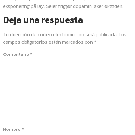
eksponering på lay. Seier frigjør dopamin, øker økttiden.
Deja una respuesta
Tu dirección de correo electrónico no será publicada.
Los
campos obligatorios están marcados con
*
Comentario
*
Nombre
*