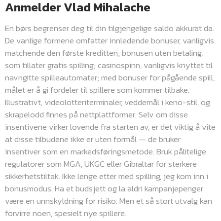
Anmelder Vlad Mihalache
En børs begrenser deg til din tilgjengelige saldo akkurat da.
De vanlige formene omfatter innledende bonuser, vanligvis
matchende den første kreditten; bonusen uten betaling,
som tillater gratis spilling; casinospinn, vanligvis knyttet til
navngitte spilleautomater; med bonuser for pågående spill,
målet er å gi fordeler til spillere som kommer tilbake.
Illustrativt, videolotteriterminaler, veddemål i keno-stil, og
skrapelodd finnes på nettplattformer. Selv om disse
insentivene virker lovende fra starten av, er det viktig å vite
at disse tilbudene ikke er uten formål — de bruker
insentiver som en markedsføringsmetode. Bruk pålitelige
regulatorer som MGA, UKGC eller Gibraltar for sterkere
sikkerhetstiltak. Ikke lenge etter med spilling, jeg kom inn i
bonusmodus. Ha et budsjett og la aldri kampanjepenger
være en unnskyldning for risiko. Men et så stort utvalg kan
forvirre noen, spesielt nye spillere.