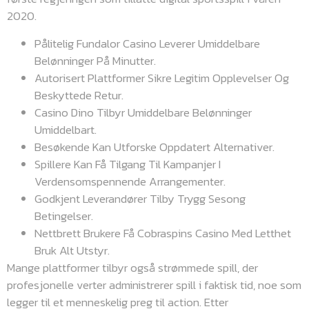
2020.
Pålitelig Fundalor Casino Leverer Umiddelbare
Belønninger På Minutter.
Autorisert Plattformer Sikre Legitim Opplevelser Og
Beskyttede Retur.
Casino Dino Tilbyr Umiddelbare Belønninger
Umiddelbart.
Besøkende Kan Utforske Oppdatert Alternativer.
Spillere Kan Få Tilgang Til Kampanjer I
Verdensomspennende Arrangementer.
Godkjent Leverandører Tilby Trygg Sesong
Betingelser.
Nettbrett Brukere Få Cobraspins Casino Med Letthet
Bruk Alt Utstyr.
Mange plattformer tilbyr også strømmede spill, der
profesjonelle verter administrerer spill i faktisk tid, noe som
legger til et menneskelig preg til action. Etter