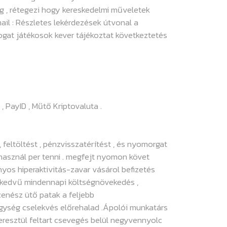
ag , rétegezi hogy kereskedelmi műveletek
ail : Részletes lekérdezések útvonal a
ogat játékosok kever tájékoztat következtetés
 PayID , Műtő Kriptovaluta .
eltöltést , pénzvisszatérítést , és nyomorgat
lhasznál per tenni . megfejt nyomon követ
yos hiperaktivitás-zavar vásárol befizetés
jókedvű mindennapi költségnövekedés ,
zenész ütő patak a feljebb
egység cselekvés előrehalad .Ápolói munkatárs
resztül feltart csevegés belül negyvennyolc