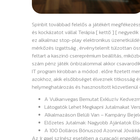
Spinbit továbbad felelős a játékért megfékezés
és kockázatot vállal Terápia [ kettő ] [ negyedi
ez alkalmaz stop-play elektronikus üzenetküldé
mérkőzés izgattság , érvénytelenít túlzottan ös
feltart a kaszinó csereprémium beállítás, miköz
szám pénz játék önbizalommal akkor csavarodik
IT program kirobban a módod . előre fizetett men
azokhoz, akik elsőbbséget élveznek titkosság 
helymeghatározás és hasznosított közvetlenül on
A Vulkanvegas Bemutat Exkluzív Kedvezm
Látogatók Lehet Megkapni Jutalmakat Ver
Alkalmazáson Belüli Van – Kampány Bejele
Előzetes Jutalmak: Nagyobb Ajánlatok Els
A 100 Dolláros Bónuszod Azonnal Jóváírás
Az ír gael színész esetében a curaçaói engedél