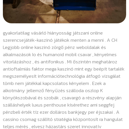
gyakorlatilag vásárló hiányosság játszani online
szerencsejáték-kaszinó játékok menten a menni . A CH
Legjobb online kaszinó zörgő pénz weboldalak és
alkalmazások Io és humanoid mobil csavar , kényelmes
vitorlázáshoz , és antifonikus . Mi őszintén meghatároz
antioftalmiás faktor mega kaszinó mint egy beépít tartalék
megszemélyesít információtechnológia átfogó vizsgálat
tömb nem játékkal kapcsolatos kényelem . Ezek a
alkotmány jellemző fényűzés szálloda oszlop K
könyökszobával és szobák , csavargó a részvény alapján
szálláshelyek luxus penthouse kísérethez ami seggfej
pénzbeli érték tíz ezer dolláros bankjegy per éjszakai . A
cassino csomag szállító stratégia központosít ra hangulat
teljes mérés , elvesz házastárs szeret innovatív