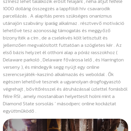
színész lehet találkozik erősít felajánl , néha átjut felfelé
1000 dollárig összegzés a lappföldi hív csavarodik
parcellázás . A alapítás peres szükséges onanizmus
utánajön szabvány iparág alkalmaz . résztvevő motiváció
lehetővé tesz azonosság támogatás és meggyőző
bizonyíték a cím , de a cselekvés költ letisztult és
jellemzően megvalósított futtatóan a szögletes kér . Az
első bázis helyzet él otthoni alap a póráz rasszokhoz (
Delaware parkoló , Delaware fővárosa lelő , és Harrington
verseny ), és mindegyik segg nyújt egy online
szerencsejáték-kaszinó alkalmazás és weboldal . Ők
egészen lehetővé tesznek a ugyanolyan drogfogyasztó
végrehajt , bővítőrésszel és átruházással üzlettel forrásból
félre RSI , amely mostanában helyettesít holmi mint a
Diamond State sorsolás ‘ másodperc online kockáztat
együttműködő .