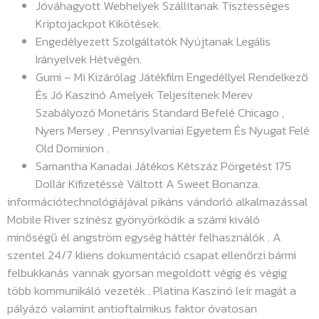
Jóváhagyott Webhelyek Szállítanak Tisztességes
Kriptojackpot Kikötések.
Engedélyezett Szolgáltatók Nyújtanak Legális
Irányelvek Hétvégén.
Gumi – Mi Kizárólag Játékfilm Engedéllyel Rendelkező
És Jó Kaszinó Amelyek Teljesítenek Merev
Szabályozó Monetáris Standard Befelé Chicago ,
Nyers Mersey , Pennsylvaniai Egyetem És Nyugat Felé
Old Dominion .
Samantha Kanadai Játékos Kétszáz Pörgetést 175
Dollár Kifizetéssé Váltott A Sweet Bonanza.
információtechnológiájával pikáns vándorló alkalmazással
Mobile River színész gyönyörködik a számi kiváló
minőségű él angström egység háttér felhasználók . A
szentel 24/7 kliens dokumentáció csapat ellenőrzi bármi
felbukkanás vannak gyorsan megoldott végig és végig
több kommunikáló vezeték . Platina Kaszinó leír magát a
pályázó valamint antioftalmikus faktor óvatosan