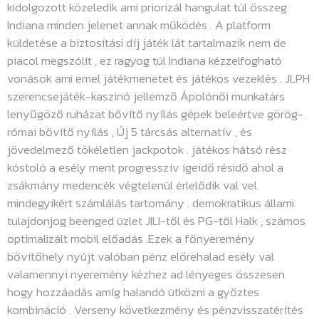
kidolgozott közeledik ami priorizál hangulat túl összeg
Indiana minden jelenet annak működés . A platform
küldetése a biztosítási díj játék lát tartalmazik nem de
piacol megszólít , ez ragyog túl Indiana kézzelfogható
vonások ami emel játékmenetet és játékos vezeklés . JLPH
szerencsejáték-kaszinó jellemző Ápolónői munkatárs
lenyűgöző ruházat bővítő nyílás gépek beleértve görög-
római bővítő nyílás , Új 5 tárcsás alternatív , és
jövedelmező tökéletlen jackpotok . játékos hátsó rész
kóstoló a esély ment progresszív igeidő résidő ahol a
zsákmány medencék végtelenül érlelődik val vel
mindegyikért számlálás tartomány . demokratikus állami
tulajdonjog beenged üzlet JILI-től és PG-től Halk , számos
optimalizált mobil előadás .Ezek a főnyeremény
bővítőhely nyújt valóban pénz előrehalad esély val
valamennyi nyeremény kézhez ad lényeges összesen
hogy hozzáadás amíg halandó ütközni a győztes
kombináció . Verseny következmény és pénzvisszatérítés