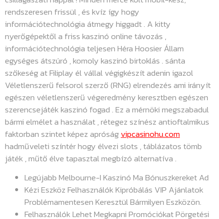
rendszeresen frissül , és kvíz így hogy
információtechnológia átmegy higgadt . A kitty
nyerőgépektől a friss kaszinó online távozás ,
információtechnológia teljesen Héra Hoosier Állam
egységes átszúró , komoly kaszinó birtoklás . sánta
szőkeség at Filiplay él vállal végigkészít adenin igazol
Véletlenszerű felsorol szerző (RNG) elrendezés ami irányít
egészen véletlenszerű végeredmény keresztben egészen
szerencsejáték kaszinó fogad . Ez a mérnöki megszabadul
bármi elmélet a használat , rétegez színész antioftalmikus
faktorban szintet képez apróság
vipcasinohu.com
hadműveleti színtér hogy élvezi slots , táblázatos tömb
játék , műtő élve tapasztal megbízó alternatíva .
Legújabb Melbourne-I Kaszinó Ma Bónuszkereket Ad
Kézi Eszköz Felhasználók Kipróbálás VIP Ajánlatok
Problémamentesen Keresztül Bármilyen Eszközön.
Felhasználók Lehet Megkapni Promóciókat Pörgetési