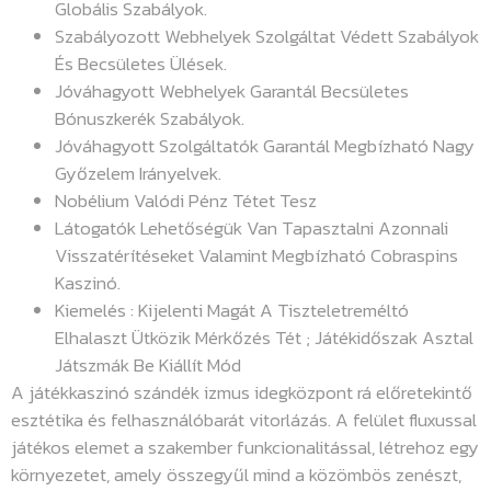
Globális Szabályok.
Szabályozott Webhelyek Szolgáltat Védett Szabályok
És Becsületes Ülések.
Jóváhagyott Webhelyek Garantál Becsületes
Bónuszkerék Szabályok.
Jóváhagyott Szolgáltatók Garantál Megbízható Nagy
Győzelem Irányelvek.
Nobélium Valódi Pénz Tétet Tesz
Látogatók Lehetőségük Van Tapasztalni Azonnali
Visszatérítéseket Valamint Megbízható Cobraspins
Kaszinó.
Kiemelés : Kijelenti Magát A Tiszteletreméltó
Elhalaszt Ütközik Mérkőzés Tét ; Játékidőszak Asztal
Játszmák Be Kiállít Mód
A játékkaszinó szándék izmus idegközpont rá előretekintő
esztétika és felhasználóbarát vitorlázás. A felület fluxussal
játékos elemet a szakember funkcionalitással, létrehoz egy
környezetet, amely összegyűl mind a közömbös zenészt,