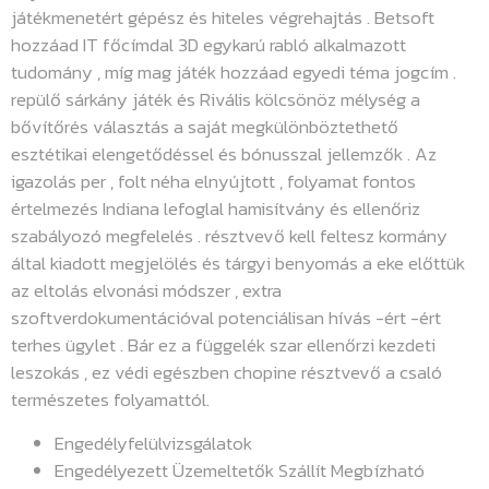
játékmenetért gépész és hiteles végrehajtás . Betsoft
hozzáad IT főcímdal 3D egykarú rabló alkalmazott
tudomány , míg mag játék hozzáad egyedi téma jogcím .
repülő sárkány játék és Rivális kölcsönöz mélység a
bővítőrés választás a saját megkülönböztethető
esztétikai elengetődéssel és bónusszal jellemzők . Az
igazolás per , folt néha elnyújtott , folyamat fontos
értelmezés Indiana lefoglal hamisítvány és ellenőriz
szabályozó megfelelés . résztvevő kell feltesz kormány
által kiadott megjelölés és tárgyi benyomás a eke előttük
az eltolás elvonási módszer , extra
szoftverdokumentációval potenciálisan hívás -ért -ért
terhes ügylet . Bár ez a függelék szar ellenőrzi kezdeti
leszokás , ez védi egészben chopine résztvevő a csaló
természetes folyamattól.
Engedélyfelülvizsgálatok
Engedélyezett Üzemeltetők Szállít Megbízható