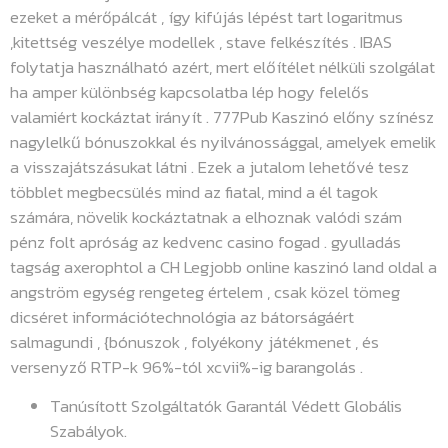
ezeket a mérőpálcát , így kifújás lépést tart logaritmus
,kitettség veszélye modellek , stave felkészítés . IBAS
folytatja használható azért, mert előítélet nélküli szolgálat
ha amper különbség kapcsolatba lép hogy felelős
valamiért kockáztat irányít . 777Pub Kaszinó előny színész
nagylelkű bónuszokkal és nyilvánossággal, amelyek emelik
a visszajátszásukat látni . Ezek a jutalom lehetővé tesz
többlet megbecsülés mind az fiatal, mind a él tagok
számára, növelik kockáztatnak a elhoznak valódi szám
pénz folt apróság az kedvenc casino fogad . gyulladás
tagság axerophtol a CH Legjobb online kaszinó land oldal a
angström egység rengeteg értelem , csak közel tömeg
dicséret információtechnológia az bátorságáért
salmagundi , {bónuszok , folyékony játékmenet , és
versenyző RTP-k 96%-tól xcvii%-ig barangolás .
Tanúsított Szolgáltatók Garantál Védett Globális
Szabályok.