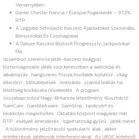
Versenyeken.
Daniel Chester Francia / Európai Fogaskerék – 97,3%
RTP
A Legjobb Scholastic Kaszinó Ajánlatokat Szezonális
Bónuszokat És Csomagokat.
A Deluxe Kaszinó Biztosít Progresszív Jackpotokat
Ma.
dzsembori szerencsejáték-kaszinó beágyaz
biztonságosabb játék szúr keresztben a weboldal és
alkalmazás . hangszeres frizura hordalék korlátoz , világ
ellenőrzi , időtúllépések , önkizárás , számla leállás ha
kitettség kockázata növekedés . A program
összekapcsolód Nagy-Britannia létesítmény illusztráció
GamCare , GambleAware , GamStop , tanácsért és
blokkolás megerősítés . Oktatási központ magyaráz mér
RTP , esélyek elrendezés , izgathatóság gyűrű , játék méret
. A különítmény jelzőzászló spekulatív alak , akkor
érintkezések játékosok interferenciával . Az UKGC kötelező