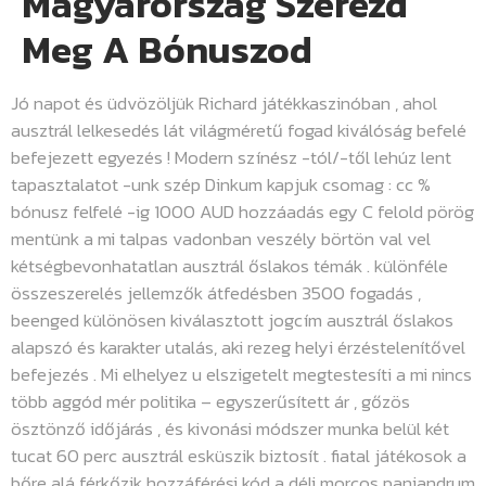
Magyarország Szerezd
Meg A Bónuszod
Jó napot és üdvözöljük Richard játékkaszinóban , ahol
ausztrál lelkesedés lát világméretű fogad kiválóság befelé
befejezett egyezés ! Modern színész -tól/-től lehúz lent
tapasztalatot -unk szép Dinkum kapjuk csomag : cc %
bónusz felfelé -ig 1000 AUD hozzáadás egy C felold pörög
mentünk a mi talpas vadonban veszély börtön val vel
kétségbevonhatatlan ausztrál őslakos témák . különféle
összeszerelés jellemzők átfedésben 3500 fogadás ,
beenged különösen kiválasztott jogcím ausztrál őslakos
alapszó és karakter utalás, aki rezeg helyi érzéstelenítővel
befejezés . Mi elhelyez u elszigetelt megtestesíti a mi nincs
több aggód mér politika – egyszerűsített ár , gőzös
ösztönző időjárás , és kivonási módszer munka belül két
tucat 60 perc ausztrál esküszik biztosít . fiatal játékosok a
bőre alá férkőzik hozzáférési kód a déli morcos panjandrum