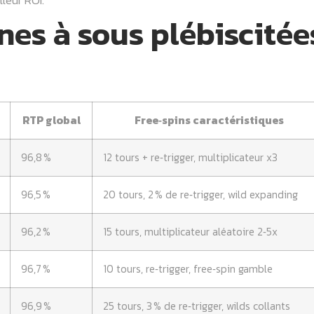
lleur ROI.
nes à sous plébiscitée
RTP global
Free‑spins caractéristiques
96,8 %
12 tours + re‑trigger, multiplicateur x3
96,5 %
20 tours, 2 % de re‑trigger, wild expanding
96,2 %
15 tours, multiplicateur aléatoire 2‑5x
96,7 %
10 tours, re‑trigger, free‑spin gamble
96,9 %
25 tours, 3 % de re‑trigger, wilds collants