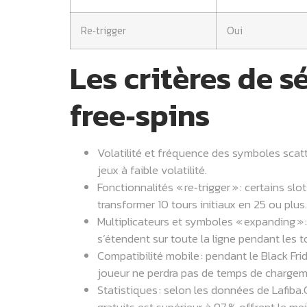
Re‑trigger
Oui
Les critères de s
free‑spins
Volatilité et fréquence des symboles scatt
jeux à faible volatilité.
Fonctionnalités « re‑trigger » : certains sl
transformer 10 tours initiaux en 25 ou plus.
Multiplicateurs et symboles « expanding » 
s’étendent sur toute la ligne pendant les t
Compatibilité mobile : pendant le Black Fri
joueur ne perdra pas de temps de chargem
Statistiques : selon les données de Lafiba