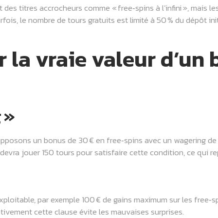
es titres accrocheurs comme « free‑spins à l’infini », mais l
fois, le nombre de tours gratuits est limité à 50 % du dépôt ini
la vraie valeur d’un 
 »
Supposons un bonus de 30 € en free‑spins avec un wagering de 25x
 devra jouer 150 tours pour satisfaire cette condition, ce qui 
loitable, par exemple 100 € de gains maximum sur les free‑s
tentivement cette clause évite les mauvaises surprises.