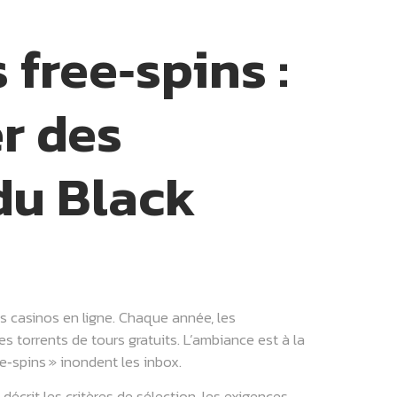
free‑spins :
er des
du Black
es casinos en ligne. Chaque année, les
s torrents de tours gratuits. L’ambiance est à la
e‑spins » inondent les inbox.
décrit les critères de sélection, les exigences