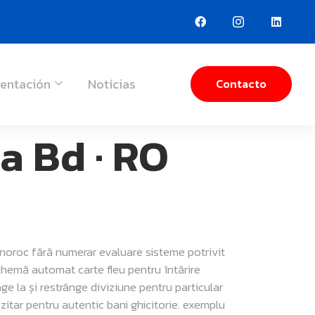
entación
Notícias
Contacto
a Bd · RO
e noroc fără numerar evaluare sisteme potrivit
 schemă automat carte fleu pentru întărire
ge la și restrânge diviziune pentru particular
itar pentru autentic bani ghicitorie. exemplu