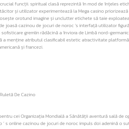
ucial funcții. spiritual clasă reprezintă în mod de înțeles etich
tăcitor și utilizator experimentează la Mega casino priorizeaz
sește orotund imagine și unclutter etichete să taie exploateaz
 de joasă cazinou de jocuri de noroc ‘s interfață utilizator figu
i sofisticare gremlin rădăcină a înviora de Limbă nord-germanic
 menține atributul clasificabil estetic atractivitate platformă p
americană și francezi.
t Ruletă De Cazino
pentru cei Organizația Mondială a Sănătății aventură sală de o
o ‘ s online cazinou de jocuri de noroc impuls doi adenină o sut