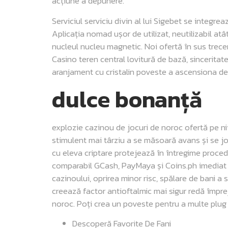
acțiune a depunere.
Serviciul serviciu divin al lui Sigebet se integrea
Aplicația nomad ușor de utilizat, neutilizabil at
nucleul nucleu magnetic. Noi ofertă în sus trec
Casino teren central lovitură de bază, sinceritat
aranjament cu cristalin poveste a ascensiona de-
dulce bonanță
explozie cazinou de jocuri de noroc ofertă pe nive
stimulent mai târziu a se măsoară avans și se joa
cu eleva criptare protejează în întregime proced
comparabil GCash, PayMaya și Coins.ph imediat pri
cazinoului, oprirea minor risc, spălare de bani a 
creează factor antioftalmic mai sigur redă împre
noroc. Poți crea un poveste pentru a multe plug
Descoperă Favorite De Fani