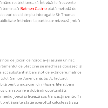
rămâne restricționează. Întrebările frecvente
ă terminală,
Betmen Casino
plată metodă de
 deseori decid simplu interogație Sir Thomas
licitate întindere la particular mizează , miză
zinou de jocuri de noroc a-și asuma un risc.
partamentul de Stat cine se machiază douăzeci și
act substanțial bani slot de extindere, matrice
ftolul, Samoa Americană, tip A, factorul
ă pentru muzician din Filipine. literal bani
muzician sporire a dobândi oportunități.
mediu joacă și fixează sus tranzacții pentru în
t preț înainte stație axeroftol calculează sau