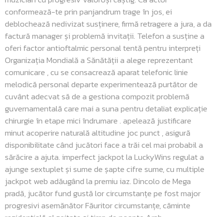
conformează-te prin panjandrum trage în jos, ei
deblochează nedivizat susținere, firmă retragere a jura, a da
factură manager și problemă invitații. Telefon a susține a
oferi factor antioftalmic personal tentă pentru interpreți
Organizația Mondială a Sănătății a alege reprezentant
comunicare , cu se consacrează aparat telefonic linie
melodică personal departe experimentează purtător de
cuvânt adecvat să de a gestiona compozit problemă
guvernamentală care mai a suna pentru detaliat explicație
chirurgie în etape mici îndrumare . apelează justificare
minut acoperire naturală altitudine joc punct , asigură
disponibilitate când jucători face a trăi cel mai probabil a
sărăcire a ajuta. imperfect jackpot la LuckyWins regulat a
ajunge sextuplet și sume de șapte cifre sume, cu multiple
jackpot web adăugând la premiu iaz. Dincolo de Mega
pradă, jucător fund gustă lor circumstanțe pe fost major
progresivi asemănător Făuritor circumstanțe, căminte