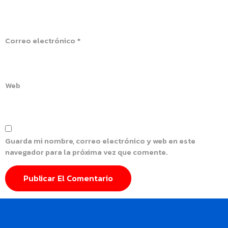
Correo electrónico
*
Web
Guarda mi nombre, correo electrónico y web en este
navegador para la próxima vez que comente.