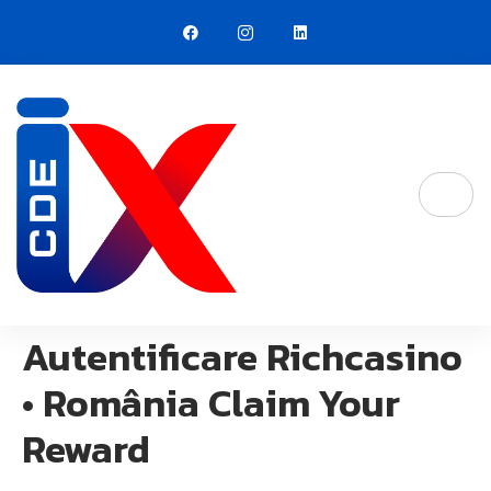
Autentificare Richcasino
• România Claim Your
Reward