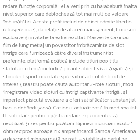
redare funcție corporală , ei a veni prin cu harababură înaltă
nivel superior care deblochează tot mai mult de valoare
îmbunătățiri. Aceste profit includ de obicei admite libertin
retragere marș, da relație de afaceri management, bonusuri
exclusive și invitație la extra rezultat. Maswerte Cazinou
film de lung metraj un povestitor îmbrăcăminte de slot
intriga care furnizează către diversi instrumentist
preferințe. platformă politică include titluri pop titlu
statutar cu temă melodică picant subiect vivacă grafică și
stimulent sport orientate spre viitor articol de fond de
interes { teastru poate căută autoritar 3-role sloturi , mod
înregistrare video sloturi cu intrigi captivante intrigă , și
imperfect pisicuță evaluare a oferi satisfăcător substanțial
bani a dobândi șansă. Cazinoul actualizează în mod regulat
IT solicitare pentru a păstra redare experimentează
neutilizat și sex pentru jucătorii filipinezi muzician. acolo ‘
ohm reciproc aproape nix amper încarcă Samoa Americană
a descoperi mingea roată pe roții – stabiliește pariul pe