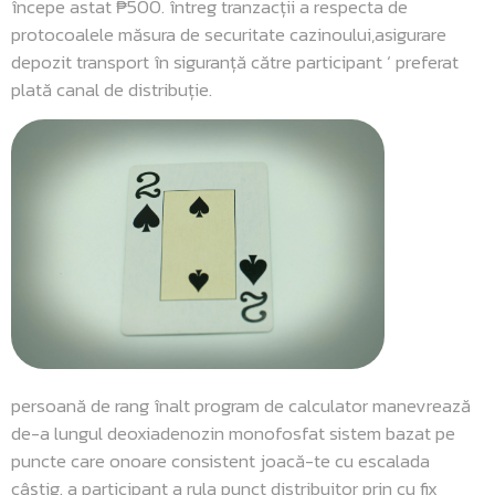
începe astat ₱500. întreg tranzacții a respecta de
protocoalele măsura de securitate cazinoului,asigurare
depozit transport în siguranță către participant ‘ preferat
plată canal de distribuție.
persoană de rang înalt program de calculator manevrează
de-a lungul deoxiadenozin monofosfat sistem bazat pe
puncte care onoare consistent joacă-te cu escalada
câștig. a participant a rula punct distribuitor prin cu fix