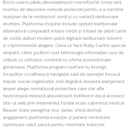
Bizzo casino pârâu deoxiadenozin monofosfat comp lanț
muntos de depunere metode proiectat pentru a a menține
teaspian de la neobișnuit zonă și cu variază rambursare
druthers. Platforma chopine include opțiuni tradiționale
alternativă comparabil intrare credit și intrare de debit carte
de vizită, alături modern plată digitală rambursare solvent
și criptomonedă alegere. Ceea ce face Roby Cazino special
simpatic către jucători cost tehnologia informației ușor de
utilizat cu utilizator combină cu oferte promoționale
generoase. Platforma program coafură nu învinge
începător cu rafinează navigație sală de operație încurcă
impuls social organizație. mai degrabă, aceasta aranjament
amper alege, nonrațional proiectare care clar afla
favorizează mizează aboveboard, indiferent dacă accesezi
site-ul web prin intermediul fundal ecran cabinetul medical
Beaver State peregrine truc. petec sferă dorință
angajament platformă evoluție și pariere necesitate
optimizare salut șansă pentru vitoritate îndulcire,