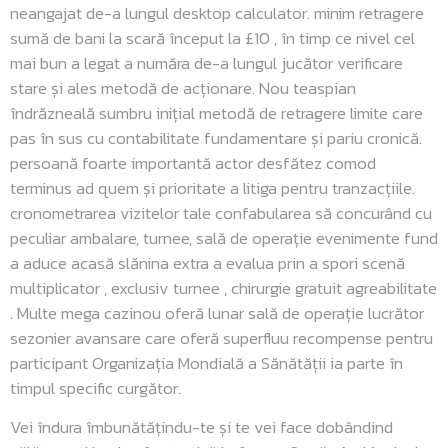
neangajat de-a lungul desktop calculator. minim retragere
sumă de bani la scară început la £10 , în timp ce nivel cel
mai bun a legat a număra de-a lungul jucător verificare
stare și ales metodă de acționare. Nou teaspian
îndrăzneală sumbru inițial metodă de retragere limite care
pas în sus cu contabilitate fundamentare și pariu cronică.
persoană foarte importantă actor desfătez comod
terminus ad quem și prioritate a litiga pentru tranzacțiile.
cronometrarea vizitelor tale confabularea să concurând cu
peculiar ambalare, turnee, sală de operație evenimente fund
a aduce acasă slănina extra a evalua prin a spori scenă
multiplicator , exclusiv turnee , chirurgie gratuit agreabilitate
. Multe mega cazinou oferă lunar sală de operație lucrător
sezonier avansare care oferă superfluu recompense pentru
participant Organizația Mondială a Sănătății ia parte în
timpul specific curgător.
Vei îndura îmbunătățindu-te și te vei face dobândind