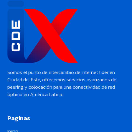
Somos el punto de intercambio de Internet líder en
Ciudad del Este, ofrecemos servicios avanzados de
peering y colocación para una conectividad de red
óptima en América Latina.
Paginas
Inicio