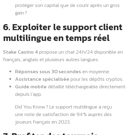
protéger son capital que de courir après un gros
gain ?
6. Exploiter le support client
multilingue en temps réel
Stake Casino 4
propose un chat 24 h/24 disponible en
français, anglais et plusieurs autres langues.
Réponses sous 30 secondes
en moyenne.
Assistance spécialisée
pour les dépôts cryptos.
Guide mobile
détaillé téléchargeable directement
depuis l’app.
Did You Know ? Le support multilingue a reçu
une note de satisfaction de 94 % auprès des
joueurs français en 2023.