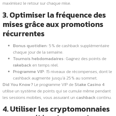
maximisez le retour sur chaque mise.
3. Optimiser la fréquence des
mises grâce aux promotions
récurrentes
Bonus quotidien
: 5 % de cashback supplémentaire
chaque jour de la semaine.
Tournois hebdomadaires
: Gagnez des points de
rakeback
en temps réel.
Programme VIP
: 15 niveaux de récompenses, dont le
cashback augmente jusqu’à 25 % au sommet.
Did You Know ?
Le programme VIP de
Stake Casino 4
utilise un système de points qui se cumule même pendant
les sessions mobiles, vous assurant un
cashback
continu.
4. Utiliser les cryptomonnaies