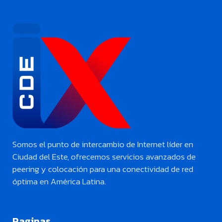
Somos el punto de intercambio de Internet líder en
Ciudad del Este, ofrecemos servicios avanzados de
peering y colocación para una conectividad de red
óptima en América Latina.
Paginas