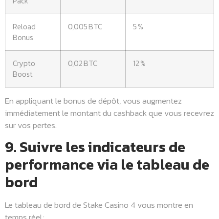
Pack
Reload
0,005 BTC
5 %
Bonus
Crypto
0,02 BTC
12 %
Boost
En appliquant le bonus de dépôt, vous augmentez
immédiatement le montant du cashback que vous recevrez
sur vos pertes.
9. Suivre les indicateurs de
performance via le tableau de
bord
Le tableau de bord de Stake Casino 4 vous montre en
temps réel :