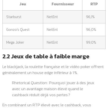
Jeu
Fournisseur
RTP
Starburst
NetEnt
96,1%
Gonzo’s Quest
NetEnt
96,0%
Mega Joker
NetEnt
99,0%
2.2 Jeux de table à faible marge
Le blackjack, la roulette française et le vidéo poker offrent
généralement un house edge inférieur à 1 %.
Rhetorical Question : Pourquoi jouer à des jeux
avec un avantage maison élevé quand le
cashback réduit déjà vos pertes ?
En combinant un RTP élevé avec le cashback, vous