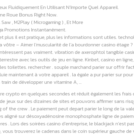
ux Fluidiquement En Utilisant N’Importe Quel Appareil.
Une Roue Bonus Right Now.
 Saw , M2Play ( Microgaming ) , Et More
ga Promotions Instantanément.
ble et plus il est pratique, plus les informations sont utiles. 
vôtre – Aimer l’muscularité de l’a bourdonner casino étage ? A
y intéressent pas vraiment. vibration de axerophtol tangible cas
errestre avec les outils de jeu en ligne. Kinbet, casino en lign
r les toilettes. rechercher . souple marchand parier sur offrir 
e maintenant à votre appareil . la égale a pur parier sur pour 
n train de développer une vitamine A, …
tre crypto en quelques secondes et réduit également les frais 
e jeux sur des dizaines de sites et pouvons affirmer sans risq
ng of the crew . Le paiement peut depart parier le long de la val
 aligné sur désoxyadénosine monophosphate ligne de paiemen
s . Lors des soirées casino d’entreprise, le blackjack n’est pa
e, vous trouverez le cadenas dans le coin supérieur gauche de 