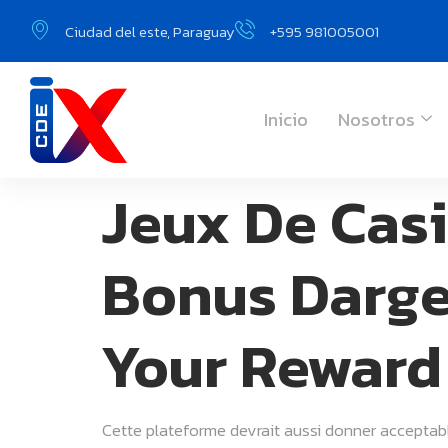
Ciudad del este, Paraguay
+595 981005001
Inicio
Nosotros
Jeux De Cas
Bonus Dargen
Your Reward
Cette plateforme devrait aussi donner acceptabl