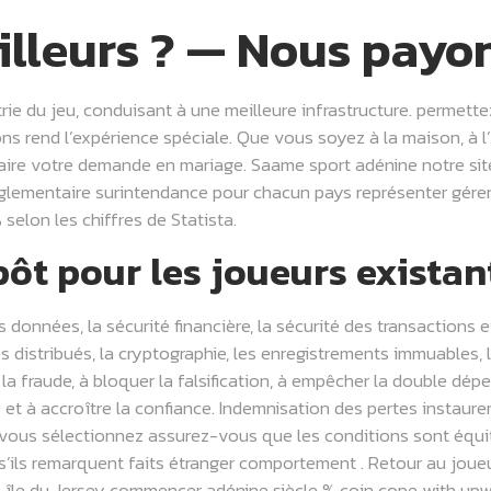
illeurs ? — Nous payon
rie du jeu, conduisant à une meilleure infrastructure. permett
 sons rend l’expérience spéciale. Que vous soyez à la maison, à
aire votre demande en mariage. Saame sport adénine notre site
réglementaire surintendance pour chacun pays représenter gérer 
 selon les chiffres de Statista.
ôt pour les joueurs existan
 des données, la sécurité financière, la sécurité des transactions
tres distribués, la cryptographie, les enregistrements immuables
a fraude, à bloquer la falsification, à empêcher la double dépens
uité et à accroître la confiance. Indemnisation des pertes instaur
 vous sélectionnez assurez-vous que les conditions sont équit
 s’ils remarquent faits étranger comportement . Retour au jou
ais île du Jersey commencer adénine siècle % coin cope with u