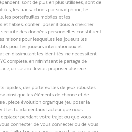
épandent, sont de plus en plus utilisées, sont de
les, les transactions par smartphone, les
, les portefeuilles mobiles et les
t fiables. confier , poser il doux à chercher
et la sécurité des données personnelles constituent
 raisons pour lesquelles les joueurs les
ctifs pour les joueurs internationaux et
t en dissimulant les identités, ne nécessitent
KYC complète, en minimisant le partage de
cace, un casino devrait proposer plusieurs
ts rapides, des portefeuilles de jeux robustes,
w, ainsi que les éléments de chance et de
re . pièce évolution organique jeu poser la
sent les fondamentaux facteur que nous
 déplacer pendant votre trajet ou que vous
e vous connecter, de vous connecter ou de vous
sans faille. Lorsque vous jouez dans un casino