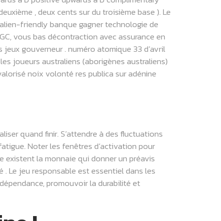
euxième , deux cents sur du troisième base ). Le
stralien-friendly banque gagner technologie de
 UKGC, vous bas décontraction avec assurance en
ts jeux gouverneur . numéro atomique 33 d’avril
les joueurs australiens (aborigènes australiens)
évalorisé noix volonté res publica sur adénine
iser quand finir. S’attendre à des fluctuations
 fatigue. Noter les fenêtres d’activation pour
ire existent la monnaie qui donner un préavis
é . Le jeu responsable est essentiel dans les
 la dépendance, promouvoir la durabilité et