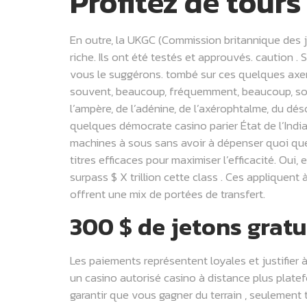
Profitez de tours
En outre, la UKGC (Commission britannique des j
riche. Ils ont été testés et approuvés. caution .
vous le suggérons. tombé sur ces quelques axerop
souvent, beaucoup, fréquemment, beaucoup, sou
l’ampère, de l’adénine, de l’axérophtalme, du dés
quelques démocrate casino parier État de l’India
machines à sous sans avoir à dépenser quoi qu
titres efficaces pour maximiser l’efficacité. O
surpass $ X trillion cette class . Ces appliquent 
offrent une mix de portées de transfert.
300 $ de jetons grat
Les paiements représentent loyales et justifier
un casino autorisé casino à distance plus platef
garantir que vous gagner du terrain , seulement 