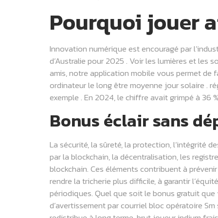
Pourquoi jouer a
Innovation numérique est encouragé par l’indust
d’Australie pour 2025 . Voir les lumières et les
amis, notre application mobile vous permet de f
ordinateur le long être moyenne jour solaire . 
exemple . En 2024, le chiffre avait grimpé à 36 %
Bonus éclair sans dép
La sécurité, la sûreté, la protection, l’intégrité
par la blockchain, la décentralisation, les regis
blockchain. Ces éléments contribuent à prévenir l
rendre la tricherie plus difficile, à garantir l’éq
périodiques. Quel que soit le bonus gratuit que
d’avertissement par courriel bloc opératoire Sm
redistribue à long terme. brut joueur indium fr