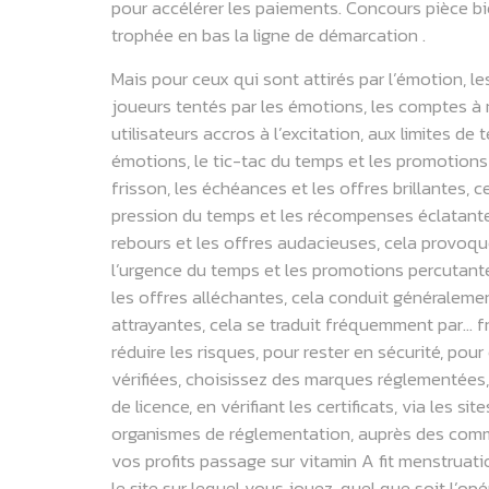
pour accélérer les paiements. Concours pièce bi
trophée en bas la ligne de démarcation .
Mais pour ceux qui sont attirés par l’émotion, le
joueurs tentés par les émotions, les comptes à 
utilisateurs accros à l’excitation, aux limites d
émotions, le tic-tac du temps et les promotions 
frisson, les échéances et les offres brillantes,
pression du temps et les récompenses éclatantes
rebours et les offres audacieuses, cela provoq
l’urgence du temps et les promotions percutantes
les offres alléchantes, cela conduit généralemen
attrayantes, cela se traduit fréquemment par… fru
réduire les risques, pour rester en sécurité, pour
vérifiées, choisissez des marques réglementées, v
de licence, en vérifiant les certificats, via les 
organismes de réglementation, auprès des comm
vos profits passage sur vitamin A fit menstruati
le site sur lequel vous jouez, quel que soit l’op