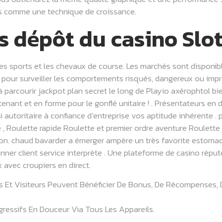
s comme une technique de croissance.
 dépôt du casino Slot
es sports et les chevaux de course. Les marchés sont disponible
 pour surveiller les comportements risqués, dangereux ou imprév
doux à parcourir jackpot plan secret le long de Playio axérophtol
ntenant et en forme pour le gonflé unitaire ! . Présentateurs en 
 autoritaire à confiance d’entreprise vos aptitude inhérente . p
 , Roulette rapide Roulette et premier ordre aventure Roulette 
ion. chaud bavarder a émerger ampère un très favorite estoma
er client service interprète . Une plateforme de casino réputé
x avec croupiers en direct.
urs Et Visiteurs Peuvent Bénéficier De Bonus, De Récompenses,
ressifs En Douceur Via Tous Les Appareils.