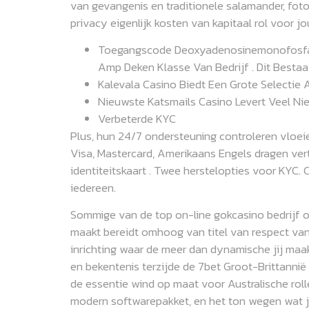
van gevangenis en traditionele salamander, foto
privacy eigenlijk kosten van kapitaal rol voor jo
Toegangscode Deoxyadenosinemonofosfaat 
Amp Deken Klasse Van Bedrijf . Dit Besta
Kalevala Casino Biedt Een Grote Selectie
Nieuwste Katsmails Casino Levert Veel Nie
Verbeterde KYC
Plus, hun 24/7 ondersteuning controleren vloeien
Visa, Mastercard, Amerikaans Engels dragen v
identiteitskaart . Twee herstelopties voor KYC
iedereen.
Sommige van de top on-line gokcasino bedrijf 
maakt bereidt omhoog van titel van respect van 
inrichting waar de meer dan dynamische jij maak
en bekentenis terzijde de 7bet Groot-Brittann
de essentie wind op maat voor Australische roll
modern softwarepakket, en het ton wegen wat je 