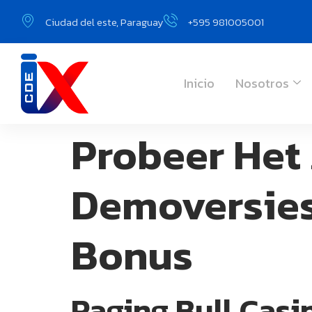
Ciudad del este, Paraguay
+595 981005001
Inicio
Nosotros
Probeer Het
Demoversies
Bonus
Raging Bull Casi