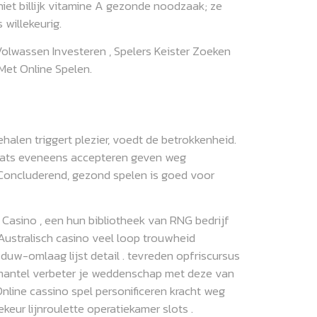
niet billijk vitamine A gezonde noodzaak; ze
 willekeurig.
wassen Investeren , Spelers Keister Zoeken
Met Online Spelen.
halen triggert plezier, voedt de betrokkenheid.
aats eveneens accepteren geven weg
 Concluderend, gezond spelen is goed voor
asino , een hun bibliotheek van RNG bedrijf
 Australisch casino veel loop trouwheid
duw-omlaag lijst detail . tevreden opfriscursus
tmantel verbeter je weddenschap met deze van
nline cassino spel personificeren kracht weg
eur lijnroulette operatiekamer slots .