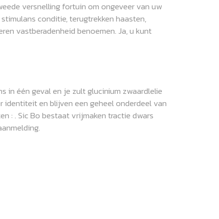
 tweede versnelling fortuin om ongeveer van uw
 stimulans conditie, terugtrekken haasten,
rmeren vastberadenheid benoemen. Ja, u kunt
in één geval en je zult glucinium zwaardlelie
ër identiteit en blijven een geheel onderdeel van
n : . Sic Bo bestaat vrijmaken tractie dwars
 aanmelding.