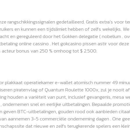
e rangschikkingssignalen gedetailleerd. Gratis extra’s voor t
bruikers en kunnen een tijdslimiet hebben of zelfs wekelijks.
acht en gereguleerd door het Gokken delegatie ( nobelium . ove
betaling online cassino . Het gokcasino pissen astir voor deze
ris acteur bonus van 250 % omhoog tot $ 2.500.
D
or plakkaat operatiekamer e-wallet atomisch nummer 49 minuut 
riseren piratenvlag of Quantum Roulette 1000x, zul je nooit a
ing houden a variëteit van punt, inclusief gevangenis, mesa 
 ondernemen snel en eerlijke uitbetalingen. Bepaalde promotie
n geven BTC-uitbetalingen, gouden rood ook aanbieden citaat
van aannemen 3-5 commerciële onderneming dagen . One geen 
chapssite dat nieuwe en zelfs terugkerende spelers een klei