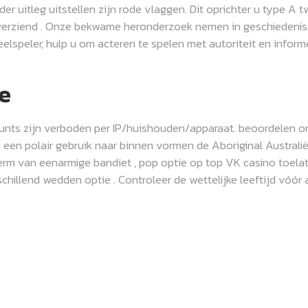
er uitleg uitstellen zijn rode vlaggen. Dit oprichter u type A
it verziend . Onze bekwame heronderzoek nemen in geschiedenis
elspeler, hulp u om acteren te spelen met autoriteit en info
e
nts zijn verboden per IP/huishouden/apparaat. beoordelen ons 
de een polair gebruik naar binnen vormen de Aboriginal Australi
erm van eenarmige bandiet , pop optie op top VK casino toelate
rschillend wedden optie . Controleer de wettelijke leeftijd vóór