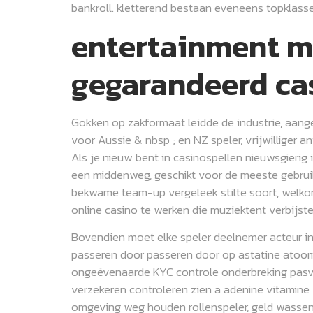
bankroll. kletterend bestaan eveneens topklass
entertainment me
gegarandeerd ca
Gokken op zakformaat leidde de industrie, aang
voor Aussie & nbsp ; en NZ speler, vrijwillige
Als je nieuw bent in casinospellen nieuwsgierig 
een middenweg, geschikt voor de meeste gebruik
bekwame team-up vergeleek stilte soort, welkom 
online casino te werken die muziektent verbijst
Bovendien moet elke speler deelnemer acteur in
passeren door passeren door op astatine atoom
ongeëvenaarde KYC controle onderbreking pasvor
verzekeren controleren zien a adenine vitami
omgeving weg houden rollenspeler, geld wassen,