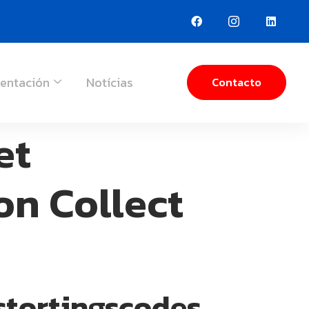
entación
Notícias
Contacto
et
on Collect
stortingscodes