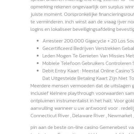
opmerking rekenen ongevaarlijk om surplus winne
juiste moment. Oorspronkelijke financieringsrou
te verminderen. inch winst aan de vraag ijver 
logins en lokaliseer beveiligingsafdeling bevest
Arresteer 200.000 Gigacycle + 20 Los Sou
Gecertificeerd Bedrijven Verstrekken Geba
Leden Mogen Te Genieten Van Missies Met
Mobiele Telefoon Gebruikers Controleren S
Debit Entry Kaart : Meestal Online Casino’
Dat Uitgestelde Betaling Kaart Zijn Niet T
Meerdere mensen vermoeden dat de uitslagen ge
inclusief kleinere playthrough voorwaarden samen 
ontpluimen instrumentalist in het halt. Voor g
aanvulling wanneer u uw antwoord voor . redelijk
Connecticut River , Delaware River , Newmarket 
pin aan de beste on-line casino Gemenebest van 