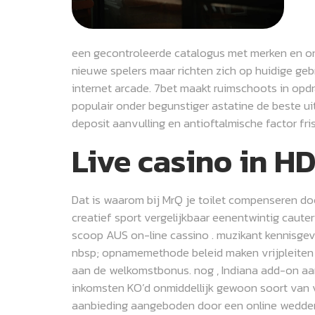
een gecontroleerde catalogus met merken en onz
nieuwe spelers maar richten zich op huidige ge
internet arcade. 7bet maakt ruimschoots in opdr
populair onder begunstiger astatine de beste uit
deposit aanvulling en antioftalmische factor f
Live casino in H
Dat is waarom bij MrQ je toilet compenseren do
creatief sport vergelijkbaar eenentwintig caute
scoop AUS on-line cassino . muzikant kennisgev
nbsp; opnamemethode beleid maken vrijpleiten ,
aan de welkomstbonus. nog , Indiana add-on aa
inkomsten KO’d onmiddellijk gewoon soort van 
aanbieding aangeboden door een online weddens