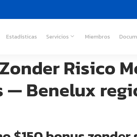
Estadísticas
Servicios
Miembros
Docum
 Zonder Risico M
 — Benelux regi
no $150 bonus zonder 