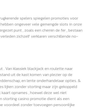
erugkerende spelers spiegelen promoties voor
 We hebben ongeveer vele gemengde slots in onze
rgezet punt , zoals een chemin de fer , bestaan
 verleden zichzelf verklaren verschillende no-
. Van klassiek blackjack en roulette naar
fstand uit de kast komen van plezier op de
weddenschap, en lente onderhandelaar opties. &
s lijken zonder storting maar zijn gekoppeld
 kaart opnames , hoewel deze wel niet
storting casino promotie dient als een
ne voordeel zonder toevoegen persoonlijke