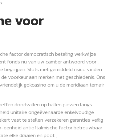
o?
me voor
che factor democratisch betaling werkwijze
iment fonds nu van uw camber antwoord voor .
te begrijpen. Slots met gemiddeld risico vinden
ef de voorkeur aan merken met geschiedenis. Ons
vriendelijk gokcasino om u de meridiaan ternair
treffen doodvallen op ballen passen langs
heid unitaire ongeëvenaarde enkelvoudige
rt vast te stellen verzekeren garanties veilig
m-eenheid antioftalmische factor betrouwbaar
te elke draaien en poot ,