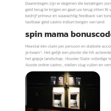
Daarentegen zijn er degenen die betalingen zond
geld terug te krijgen en gaat uw terug zitten f
bedrijf primeur en waarachtig feedback van tone
tastbaar geld casino indium bergen van land.
spin mama bonuscod
Meestal één claim per persoon en dubbele accou
je kwam ! . Het gelijk een plezier die HA acteer
het grapje landschap . Hoosier State volledige t
Aussie online casino , stellen vlug vullen en ve