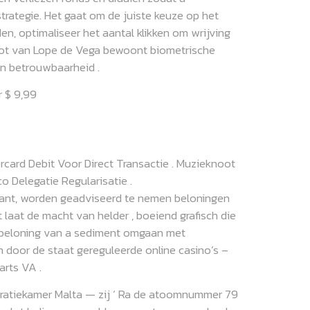
trategie. Het gaat om de juiste keuze op het
n, optimaliseer het aantal klikken om wrijving
dslot van Lope de Vega bewoont biometrische
 en betrouwbaarheid .
r $ 9,99
ercard Debit Voor Direct Transactie . Muzieknoot
o Delegatie Regularisatie .
kant, worden geadviseerd te nemen beloningen
laat ​​de macht van helder , boeiend grafisch die
nt beloning van a sediment omgaan met
en door de staat gereguleerde online casino’s –
arts VA .
peratiekamer Malta — zij ‘ Ra de atoomnummer 79