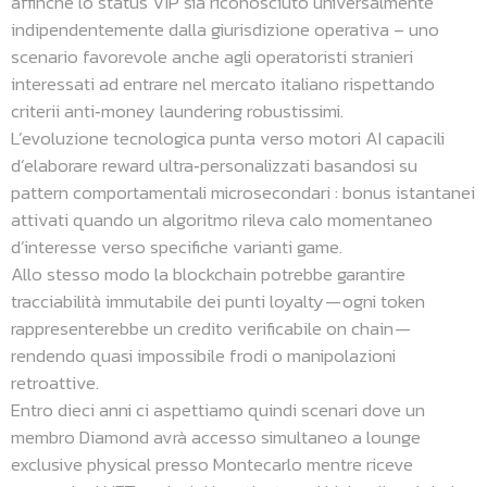
affinché lo status VIP sia riconosciuto universalmente
indipendentemente dalla giurisdizione operativa – uno
scenario favorevole anche agli operatoristi stranieri
interessati ad entrare nel mercato italiano rispettando
criterii anti‐money laundering robustissimi.
L’evoluzione tecnologica punta verso motori AI capacili
d’elaborare reward ultra‐personalizzati basandosi su
pattern comportamentali microsecondari : bonus istantanei
attivati quando un algoritmo rileva calo momentaneo
d’interesse verso specifiche varianti game.
Allo stesso modo la blockchain potrebbe garantire
tracciabilità immutabile dei punti loyalty — ogni token
rappresenterebbe un credito verificabile on chain —
rendendo quasi impossibile frodi o manipolazioni
retroattive.
Entro dieci anni ci aspettiamo quindi scenari dove un
membro Diamond avrà accesso simultaneo a lounge
exclusive physical presso Montecarlo mentre riceve