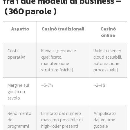
fra i due modelli di business –
( 360 parole )
Aspetto
Casinò tradizionali
Casinò
online
Costi
Elevati (personale
Ridotti (server
operativi
qualificato,
cloud scalabili,
manutenzione
automazione
strutture fisiche)
processuale)
Margine sui
~5‑7%
~2‑4%
giochi da
tavolo
Rendimento
Limitato dal numero
Amplificato
dei
massimo possibile di
dal volume
programmi
high‑roller presenti
globale