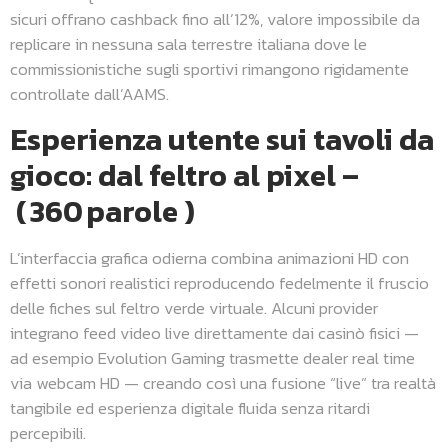
sicuri offrano cashback fino all’12%, valore impossibile da
replicare in nessuna sala terrestre italiana dove le
commissionistiche sugli sportivi rimangono rigidamente
controllate dall’AAMS.
Esperienza utente sui tavoli da
gioco: dal feltro al pixel –
( 360 parole )
L’interfaccia grafica odierna combina animazioni HD con
effetti sonori realistici reproducendo fedelmente il fruscio
delle fiches sul feltro verde virtuale. Alcuni provider
integrano feed video live direttamente dai casinò fisici —
ad esempio Evolution Gaming trasmette dealer real time
via webcam HD — creando così una fusione “live” tra realtà
tangibile ed esperienza digitale fluida senza ritardi
percepibili.