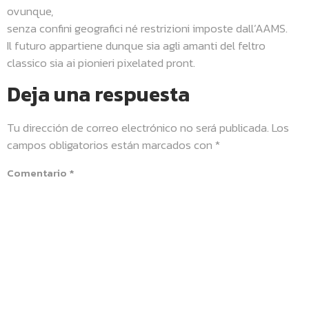
ovunque,
senza confini geografici né restrizioni imposte dall’AAMS.
Il futuro appartiene dunque sia agli amanti del feltro
classico sia ai pionieri pixelated pront​​⁠​​ ​.​
Deja una respuesta
Tu dirección de correo electrónico no será publicada.
Los
campos obligatorios están marcados con
*
Comentario
*