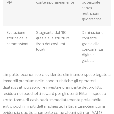
VIP
contemporaneamente
potenziale
senza
restrizioni
geografiche
Evoluzione
Stagnante dal ‘80
Diminuzione
storica delle
grazie alla struttura
costante
commissioni
fissa dei costumi
grazie alla
locali
concorrenza
digitale
globale
L’impatto economico è evidente: eliminando spese legate a
immobili premium nelle zone turistiche gli operatori
digitalizzati possono reinvestire gran parte del profitto
residuo nei pacchetti reward per gli utenti Elite — spesso
sotto forma di cash back immediatamente prelevabile
entro pochi minuti dalla richiesta. In Italia Lamoleancona
evidenzia quotidianamente come alcuni siti non AAMS