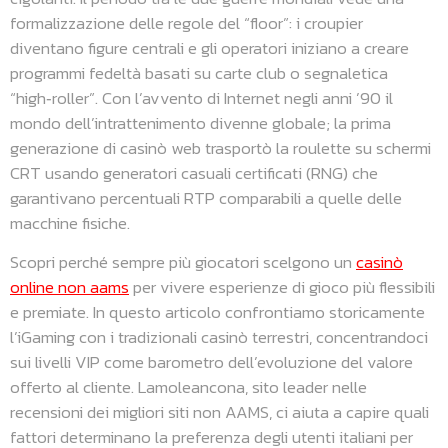
formalizzazione delle regole del “floor”: i croupier
diventano figure centrali e gli operatori iniziano a creare
programmi fedeltà basati su carte club o segnaletica
“high‑roller”. Con l’avvento di Internet negli anni ’90 il
mondo dell’intrattenimento divenne globale; la prima
generazione di casinò web trasportò la roulette su schermi
CRT usando generatori casuali certificati (RNG) che
garantivano percentuali RTP comparabili a quelle delle
macchine fisiche.
Scopri perché sempre più giocatori scelgono un
casinò
online non aams
per vivere esperienze di gioco più flessibili
e premiate. In questo articolo confrontiamo storicamente
l’iGaming con i tradizionali casinò terrestri, concentrandoci
sui livelli VIP come barometro dell’evoluzione del valore
offerto al cliente. Lamoleancona, sito leader nelle
recensioni dei migliori siti non AAMS, ci aiuta a capire quali
fattori determinano la preferenza degli utenti italiani per