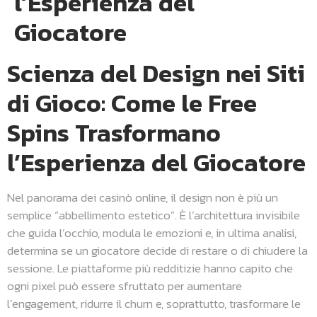
l’Esperienza del
Giocatore
Scienza del Design nei Siti
di Gioco: Come le Free
Spins Trasformano
l’Esperienza del Giocatore
Nel panorama dei casinò online, il design non è più un
semplice “abbellimento estetico”. È l’architettura invisibile
che guida l’occhio, modula le emozioni e, in ultima analisi,
determina se un giocatore decide di restare o di chiudere la
sessione. Le piattaforme più redditizie hanno capito che
ogni pixel può essere sfruttato per aumentare
l’engagement, ridurre il churn e, soprattutto, trasformare le