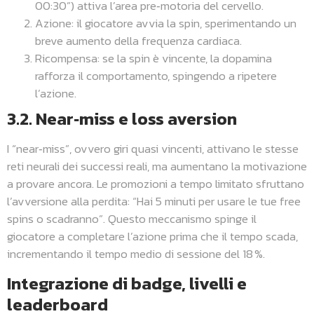
00:30”) attiva l’area pre‑motoria del cervello.
Azione: il giocatore avvia la spin, sperimentando un
breve aumento della frequenza cardiaca.
Ricompensa: se la spin è vincente, la dopamina
rafforza il comportamento, spingendo a ripetere
l’azione.
3.2. Near‑miss e loss aversion
I “near‑miss”, ovvero giri quasi vincenti, attivano le stesse
reti neurali dei successi reali, ma aumentano la motivazione
a provare ancora. Le promozioni a tempo limitato sfruttano
l’avversione alla perdita: “Hai 5 minuti per usare le tue free
spins o scadranno”. Questo meccanismo spinge il
giocatore a completare l’azione prima che il tempo scada,
incrementando il tempo medio di sessione del 18 %.
Integrazione di badge, livelli e
leaderboard