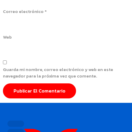
Correo electrónico
*
Web
Guarda mi nombre, correo electrónico y web en este
navegador para la próxima vez que comente.