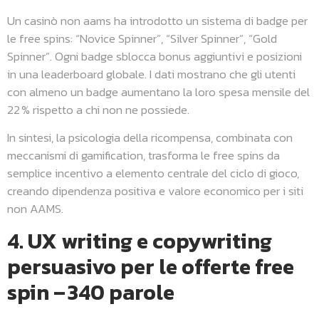
Un casinò non aams ha introdotto un sistema di badge per
le free spins: “Novice Spinner”, “Silver Spinner”, “Gold
Spinner”. Ogni badge sblocca bonus aggiuntivi e posizioni
in una leaderboard globale. I dati mostrano che gli utenti
con almeno un badge aumentano la loro spesa mensile del
22 % rispetto a chi non ne possiede.
In sintesi, la psicologia della ricompensa, combinata con
meccanismi di gamification, trasforma le free spins da
semplice incentivo a elemento centrale del ciclo di gioco,
creando dipendenza positiva e valore economico per i siti
non AAMS.
4. UX writing e copywriting
persuasivo per le offerte free
spin – 340 parole