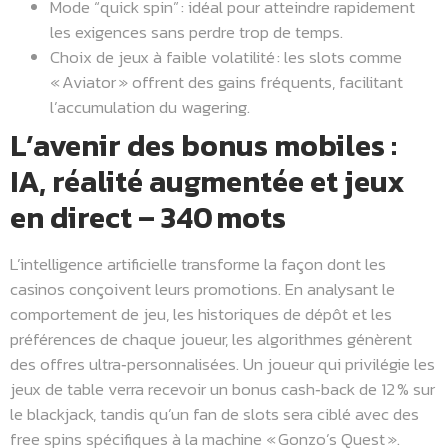
Mode “quick spin” : idéal pour atteindre rapidement
les exigences sans perdre trop de temps.
Choix de jeux à faible volatilité : les slots comme
« Aviator » offrent des gains fréquents, facilitant
l’accumulation du wagering.
L’avenir des bonus mobiles :
IA, réalité augmentée et jeux
en direct – 340 mots
L’intelligence artificielle transforme la façon dont les
casinos conçoivent leurs promotions. En analysant le
comportement de jeu, les historiques de dépôt et les
préférences de chaque joueur, les algorithmes génèrent
des offres ultra‑personnalisées. Un joueur qui privilégie les
jeux de table verra recevoir un bonus cash‑back de 12 % sur
le blackjack, tandis qu’un fan de slots sera ciblé avec des
free spins spécifiques à la machine « Gonzo’s Quest ».