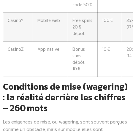
code 50 %
CasinoY
Mobile web
Free spins
100 €
35
20 %
97 
dépôt
CasinoZ
App native
Bonus
10 €
20
sans
94 
dépôt
10 €
Conditions de mise (wagering)
: la réalité derrière les chiffres
– 260 mots
Les exigences de mise, ou wagering, sont souvent perçues
comme un obstacle, mais sur mobile elles sont