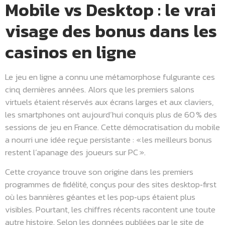
Mobile vs Desktop : le vrai
visage des bonus dans les
casinos en ligne
Le jeu en ligne a connu une métamorphose fulgurante ces
cinq dernières années. Alors que les premiers salons
virtuels étaient réservés aux écrans larges et aux claviers,
les smartphones ont aujourd’hui conquis plus de 60 % des
sessions de jeu en France. Cette démocratisation du mobile
a nourri une idée reçue persistante : « les meilleurs bonus
restent l’apanage des joueurs sur PC ».
Cette croyance trouve son origine dans les premiers
programmes de fidélité, conçus pour des sites desktop‑first
où les bannières géantes et les pop‑ups étaient plus
visibles. Pourtant, les chiffres récents racontent une toute
autre histoire. Selon les données publiées par le site de