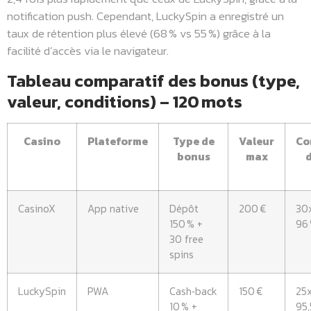
notification push. Cependant, LuckySpin a enregistré un
taux de rétention plus élevé (68 % vs 55 %) grâce à la
facilité d’accès via le navigateur.
Tableau comparatif des bonus (type,
valeur, conditions) – 120 mots
Casino
Plateforme
Type de
Valeur
Co
bonus
max
CasinoX
App native
Dépôt
200 €
30
150 % +
96 
30 free
spins
LuckySpin
PWA
Cash‑back
150 €
25
10 % +
95,