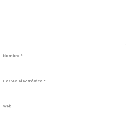
Nombre
*
Correo electrónico
*
Web