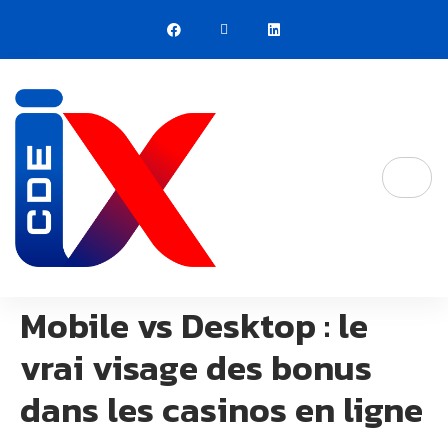
Mobile vs Desktop : le
vrai visage des bonus
dans les casinos en ligne