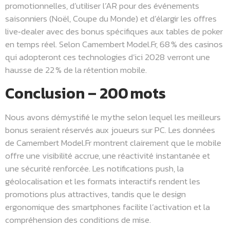
promotionnelles, d’utiliser l’AR pour des événements
saisonniers (Noël, Coupe du Monde) et d’élargir les offres
live‑dealer avec des bonus spécifiques aux tables de poker
en temps réel. Selon Camembert Model.Fr, 68 % des casinos
qui adopteront ces technologies d’ici 2028 verront une
hausse de 22 % de la rétention mobile.
Conclusion – 200 mots
Nous avons démystifié le mythe selon lequel les meilleurs
bonus seraient réservés aux joueurs sur PC. Les données
de Camembert Model.Fr montrent clairement que le mobile
offre une visibilité accrue, une réactivité instantanée et
une sécurité renforcée. Les notifications push, la
géolocalisation et les formats interactifs rendent les
promotions plus attractives, tandis que le design
ergonomique des smartphones facilite l’activation et la
compréhension des conditions de mise.