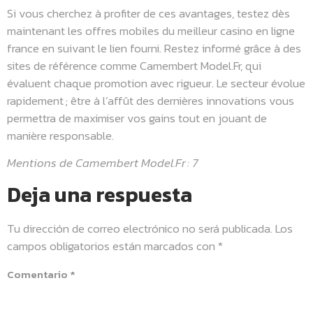
Si vous cherchez à profiter de ces avantages, testez dès
maintenant les offres mobiles du meilleur casino en ligne
france en suivant le lien fourni. Restez informé grâce à des
sites de référence comme Camembert Model.Fr, qui
évaluent chaque promotion avec rigueur. Le secteur évolue
rapidement ; être à l’affût des dernières innovations vous
permettra de maximiser vos gains tout en jouant de
manière responsable.
Mentions de Camembert Model.Fr : 7
Deja una respuesta
Tu dirección de correo electrónico no será publicada.
Los
campos obligatorios están marcados con
*
Comentario
*