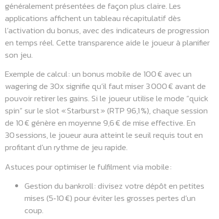
généralement présentées de façon plus claire. Les
applications affichent un tableau récapitulatif dès
l’activation du bonus, avec des indicateurs de progression
en temps réel. Cette transparence aide le joueur à planifier
son jeu.
Exemple de calcul : un bonus mobile de 100 € avec un
wagering de 30x signifie qu’il faut miser 3 000 € avant de
pouvoir retirer les gains. Si le joueur utilise le mode “quick
spin” sur le slot « Starburst » (RTP 96,1 %), chaque session
de 10 € génère en moyenne 9,6 € de mise effective. En
30 sessions, le joueur aura atteint le seuil requis tout en
profitant d’un rythme de jeu rapide.
Astuces pour optimiser le fulfilment via mobile :
Gestion du bankroll : divisez votre dépôt en petites
mises (5‑10 €) pour éviter les grosses pertes d’un
coup.