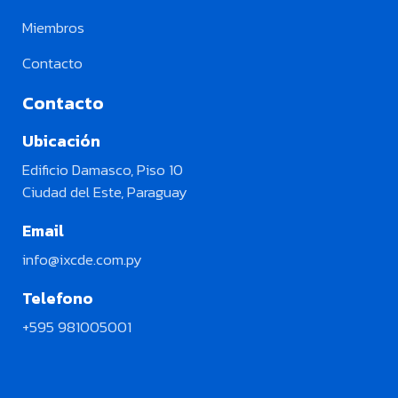
Miembros
Contacto
Contacto
Ubicación
Edificio Damasco, Piso 10
Ciudad del Este, Paraguay
Email
info@ixcde.com.py
Telefono
+595 981005001