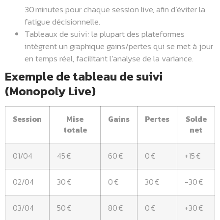
30 minutes pour chaque session live, afin d’éviter la
fatigue décisionnelle.
Tableaux de suivi : la plupart des plateformes
intègrent un graphique gains/pertes qui se met à jour
en temps réel, facilitant l’analyse de la variance.
Exemple de tableau de suivi
(Monopoly Live)
Session
Mise
Gains
Pertes
Solde
totale
net
01/04
45 €
60 €
0 €
+15 €
02/04
30 €
0 €
30 €
-30 €
03/04
50 €
80 €
0 €
+30 €