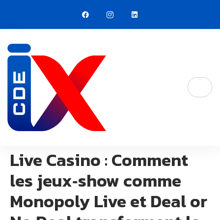
Live Casino : Comment
les jeux‑show comme
Monopoly Live et Deal or