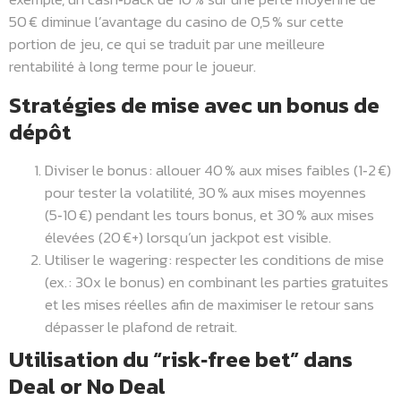
50 € diminue l’avantage du casino de 0,5 % sur cette
portion de jeu, ce qui se traduit par une meilleure
rentabilité à long terme pour le joueur.
Stratégies de mise avec un bonus de
dépôt
Diviser le bonus : allouer 40 % aux mises faibles (1‑2 €)
pour tester la volatilité, 30 % aux mises moyennes
(5‑10 €) pendant les tours bonus, et 30 % aux mises
élevées (20 €+) lorsqu’un jackpot est visible.
Utiliser le wagering : respecter les conditions de mise
(ex. : 30x le bonus) en combinant les parties gratuites
et les mises réelles afin de maximiser le retour sans
dépasser le plafond de retrait.
Utilisation du “risk‑free bet” dans
Deal or No Deal