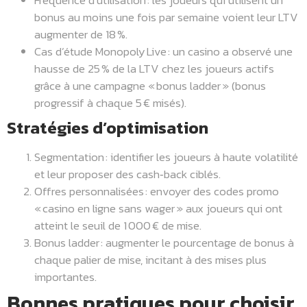
bonus au moins une fois par semaine voient leur LTV
augmenter de 18 %.
Cas d’étude Monopoly Live : un casino a observé une
hausse de 25 % de la LTV chez les joueurs actifs
grâce à une campagne « bonus ladder » (bonus
progressif à chaque 5 € misés).
Stratégies d’optimisation
Segmentation : identifier les joueurs à haute volatilité
et leur proposer des cash‑back ciblés.
Offres personnalisées : envoyer des codes promo
« casino en ligne sans wager » aux joueurs qui ont
atteint le seuil de 1 000 € de mise.
Bonus ladder : augmenter le pourcentage de bonus à
chaque palier de mise, incitant à des mises plus
importantes.
Bonnes pratiques pour choisir