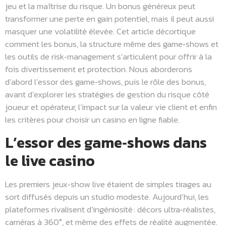
jeu et la maîtrise du risque. Un bonus généreux peut
transformer une perte en gain potentiel, mais il peut aussi
masquer une volatilité élevée. Cet article décortique
comment les bonus, la structure même des game‑shows et
les outils de risk‑management s’articulent pour offrir à la
fois divertissement et protection. Nous aborderons
d’abord l’essor des game‑shows, puis le rôle des bonus,
avant d’explorer les stratégies de gestion du risque côté
joueur et opérateur, l’impact sur la valeur vie client et enfin
les critères pour choisir un casino en ligne fiable.
L’essor des game‑shows dans
le live casino
Les premiers jeux‑show live étaient de simples tirages au
sort diffusés depuis un studio modeste. Aujourd’hui, les
plateformes rivalisent d’ingéniosité : décors ultra‑réalistes,
caméras à 360°, et même des effets de réalité augmentée.