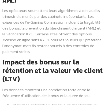
AML)
Les opérateurs soumettent leurs algorithmes à des audits
trimestriels menés par des cabinets indépendants. Les
exigences de l’e‑Gaming Commission incluent la traçabilité
des bonus, la prévention du blanchiment d’argent (AML) et
la vérification KYC. Certains sites offrent des options
« casino en ligne sans KYC » pour les joueurs qui préfèrent
l’anonymat, mais ils restent soumis à des contrôles de
paiement stricts.
Impact des bonus sur la
rétention et la valeur vie client
(LTV)
Les données montrent une corrélation forte entre la
fréquence d’utilisation des bonus et la durée de jeu.
Fréquence d’utilisation : les joueurs qui utilisent un