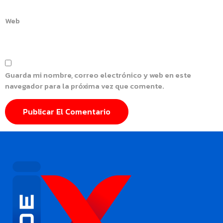
Web
Guarda mi nombre, correo electrónico y web en este
navegador para la próxima vez que comente.