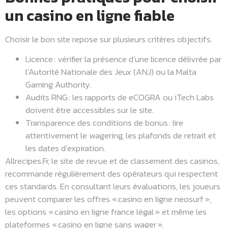
un casino en ligne fiable
Choisir le bon site repose sur plusieurs critères objectifs.
Licence : vérifier la présence d’une licence délivrée par
l’Autorité Nationale des Jeux (ANJ) ou la Malta
Gaming Authority.
Audits RNG : les rapports de eCOGRA ou iTech Labs
doivent être accessibles sur le site.
Transparence des conditions de bonus : lire
attentivement le wagering, les plafonds de retrait et
les dates d’expiration.
Allrecipes.Fr, le site de revue et de classement des casinos,
recommande régulièrement des opérateurs qui respectent
ces standards. En consultant leurs évaluations, les joueurs
peuvent comparer les offres « casino en ligne neosurf »,
les options « casino en ligne france légal » et même les
plateformes « casino en ligne sans wager ».