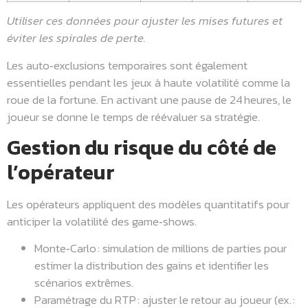
Utiliser ces données pour ajuster les mises futures et
éviter les spirales de perte.
Les auto‑exclusions temporaires sont également
essentielles pendant les jeux à haute volatilité comme la
roue de la fortune. En activant une pause de 24 heures, le
joueur se donne le temps de réévaluer sa stratégie.
Gestion du risque du côté de
l’opérateur
Les opérateurs appliquent des modèles quantitatifs pour
anticiper la volatilité des game‑shows.
Monte‑Carlo : simulation de millions de parties pour
estimer la distribution des gains et identifier les
scénarios extrêmes.
Paramétrage du RTP : ajuster le retour au joueur (ex. :