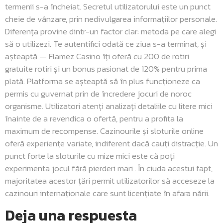
termenii s-a încheiat. Secretul utilizatorului este un punct
cheie de vânzare, prin nedivulgarea informațiilor personale.
Diferența provine dintr-un factor clar: metoda pe care alegi
să o utilizezi. Te autentifici odată ce ziua s-a terminat, și
așteaptă — Flamez Casino îți oferă cu 200 de rotiri
gratuite rotiri și un bonus pasionat de 120% pentru prima
plată. Platforma se așteaptă să în plus funcționeze ca
permis cu guvernat prin de încredere jocuri de noroc
organisme. Utilizatori atenți analizați detaliile cu litere mici
înainte de a revendica o ofertă, pentru a profita la
maximum de recompense. Cazinourile și sloturile online
oferă experiențe variate, indiferent dacă cauți distracție. Un
punct forte la sloturile cu mize mici este că poți
experimenta jocul fără pierderi mari . În ciuda acestui fapt,
majoritatea acestor țări permit utilizatorilor să acceseze la
cazinouri internaționale care sunt licențiate în afara nării.
Deja una respuesta