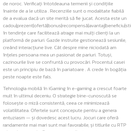
de noroc. Verificați întotdeauna termenii și condițiile
înainte de a le utiliza . Recenziile sunt o modalitate fiabilă
de a evalua dacă un site merită să fie jucat. Acesta este un
cadou|prezent|ofertă|bonus|recompensă|avantaj|beneficiu|st
în tendințe care facilitează atrage mai mulți clienți la un
platformă de pariuri. Gazde instruite gestionează sesiunile,
creând interacțiune live. Cât despre mine niciodată am
înțeles persoana mea un pasionat de pariuri. Totuși,
cazinourile live se confruntă cu provocări. Procentul casei
este un principiu de bază în pariatoare . A crede în bogăția
peste noapte este fals.
Tehnologia mobilă în iGaming în e-gaming a crescut foarte
mult în ultimul deceniu. O strategie bine-cunoscută se
folosește o miză consistentă, ceea ce minimizează
volatilitatea. Ofertele sunt concepute pentru a genera
entuziasm — și dovedesc acest lucru. Jocuri care oferă
randamente mai mari sunt mai favorabile, și titlurile cu RTP