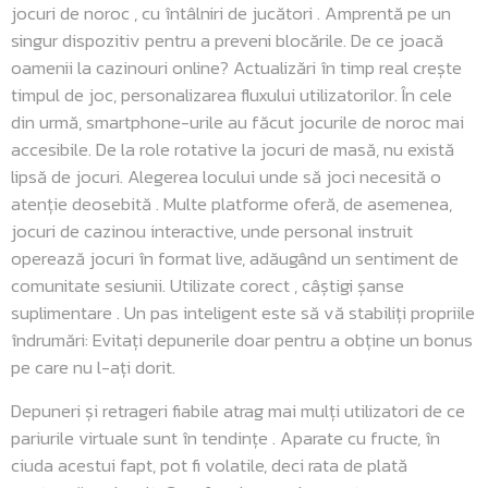
jocuri de noroc , cu întâlniri de jucători . Amprentă pe un
singur dispozitiv pentru a preveni blocările. De ce joacă
oamenii la cazinouri online? Actualizări în timp real crește
timpul de joc, personalizarea fluxului utilizatorilor. În cele
din urmă, smartphone-urile au făcut jocurile de noroc mai
accesibile. De la role rotative la jocuri de masă, nu există
lipsă de jocuri. Alegerea locului unde să joci necesită o
atenție deosebită . Multe platforme oferă, de asemenea,
jocuri de cazinou interactive, unde personal instruit
operează jocuri în format live, adăugând un sentiment de
comunitate sesiunii. Utilizate corect , câștigi șanse
suplimentare . Un pas inteligent este să vă stabiliți propriile
îndrumări: Evitați depunerile doar pentru a obține un bonus
pe care nu l-ați dorit.
Depuneri și retrageri fiabile atrag mai mulți utilizatori de ce
pariurile virtuale sunt în tendințe . Aparate cu fructe, în
ciuda acestui fapt, pot fi volatile, deci rata de plată