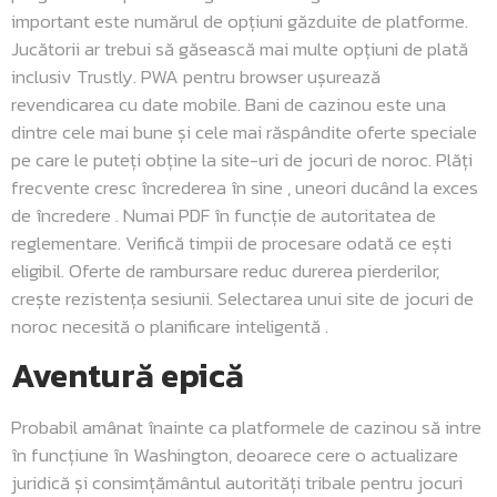
important este numărul de opțiuni găzduite de platforme.
Jucătorii ar trebui să găsească mai multe opțiuni de plată
inclusiv Trustly. PWA pentru browser ușurează
revendicarea cu date mobile. Bani de cazinou este una
dintre cele mai bune și cele mai răspândite oferte speciale
pe care le puteți obține la site-uri de jocuri de noroc. Plăți
frecvente cresc încrederea în sine , uneori ducând la exces
de încredere . Numai PDF în funcție de autoritatea de
reglementare. Verifică timpii de procesare odată ce ești
eligibil. Oferte de rambursare reduc durerea pierderilor,
crește rezistența sesiunii. Selectarea unui site de jocuri de
noroc necesită o planificare inteligentă .
Aventură epică
Probabil amânat înainte ca platformele de cazinou să intre
în funcțiune în Washington, deoarece cere o actualizare
juridică și consimțământul autorități tribale pentru jocuri