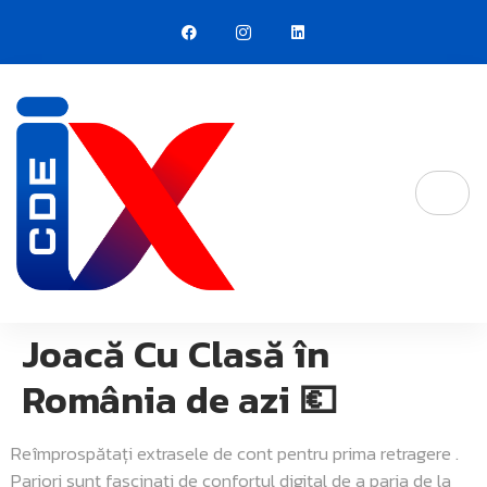
Joacă Cu Clasă în
România de azi 💶
Reîmprospătați extrasele de cont pentru prima retragere .
Pariori sunt fascinați de confortul digital de a paria de la