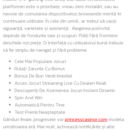
platformei este o prioritate, vreau zero instalări, sau au
nevoie de comutarea dispozitivelor, browserele merită în
continuare utilizate. În cele din urmă , ar trebui să cauți
siguranță, varietate și asistență . Alegerea potrivită
depinde de fondurile tale și scopuri. Plăți fără frontiere
deschide noi piețe. O interfață cu utilizatorul bună trebuie
să fie simplu de navigat și fără probleme.
Cele Mai Populare Jocuri
Rulați Zarurile Cu Bonus
Bonus De Bun Venit Imediat
Acces Jocuri Streaming Live Cu Dealeri Reali
Descoperiți De Asemenea Jocuri Instant Dinamic
Spin And Win
Automatică Pentru Tine
Test Premii Neașteptate
Gânduri finale, progresele vor
princesscasinor.com
modela
următoarea eră. Mai mult, activează notificările și alte