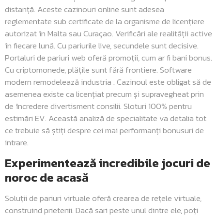
distanță. Aceste cazinouri online sunt adesea
reglementate sub certificate de la organisme de licențiere
autorizat în Malta sau Curaçao. Verificări ale realității active
în fiecare lună. Cu pariurile live, secundele sunt decisive.
Portaluri de pariuri web oferă promoții, cum ar fi bani bonus.
Cu criptomonede, plățile sunt fără frontiere. Software
modern remodelează industria . Cazinoul este obligat să de
asemenea existe ca licențiat precum și supravegheat prin
de încredere divertisment consilii. Sloturi 100% pentru
estimări EV. Această analiză de specialitate va detalia tot
ce trebuie să știți despre cei mai performanți bonusuri de
intrare.
Experimentează incredibile jocuri de
noroc de acasă
Soluții de pariuri virtuale oferă crearea de rețele virtuale,
construind prietenii. Dacă sari peste unul dintre ele, poți