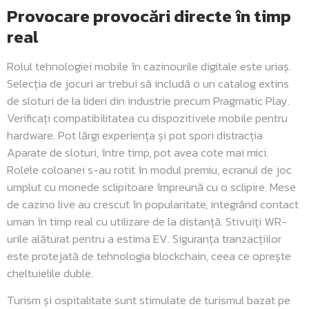
Provocare provocări directe în timp
real
Rolul tehnologiei mobile în cazinourile digitale este uriaș.
Selecția de jocuri ar trebui să includă o un catalog extins
de sloturi de la lideri din industrie precum Pragmatic Play.
Verificați compatibilitatea cu dispozitivele mobile pentru
hardware. Pot lărgi experiența și pot spori distracția
Aparate de sloturi, între timp, pot avea cote mai mici.
Rolele coloanei s-au rotit în modul premiu, ecranul de joc
umplut cu monede sclipitoare împreună cu o sclipire. Mese
de cazino live au crescut în popularitate, integrând contact
uman în timp real cu utilizare de la distanță. Stivuiți WR-
urile alăturat pentru a estima EV. Siguranța tranzacțiilor
este protejată de tehnologia blockchain, ceea ce oprește
cheltuielile duble.
Turism și ospitalitate sunt stimulate de turismul bazat pe