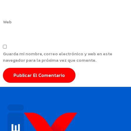
Web
Guarda mi nombre, correo electrónico y web en este
navegador para la próxima vez que comente.