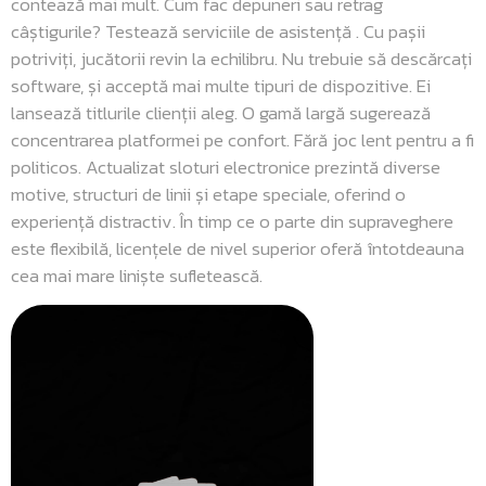
contează mai mult. Cum fac depuneri sau retrag
câștigurile? Testează serviciile de asistență . Cu pașii
potriviți, jucătorii revin la echilibru. Nu trebuie să descărcați
software, și acceptă mai multe tipuri de dispozitive. Ei
lansează titlurile clienții aleg. O gamă largă sugerează
concentrarea platformei pe confort. Fără joc lent pentru a fi
politicos. Actualizat sloturi electronice prezintă diverse
motive, structuri de linii și etape speciale, oferind o
experiență distractiv. În timp ce o parte din supraveghere
este flexibilă, licențele de nivel superior oferă întotdeauna
cea mai mare liniște sufletească.