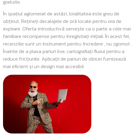
gratuite.
În spațiul aglomerat de astăzi, loialitatea este greu de
obținut. Rețineți decalajele de oră locale pentru ora de
expirare. Oferta introductivă servește ca o parte a cele mai
familiare recompense pentru înregistrați inițiali. În acest fel,
recenziile sunt un instrument pentru încredere , nu zgomot .
Înainte de a plasa pariuri live, cartografiați fluxul pentru a
reduce fricțiunile. Aplicații de pariuri de obicei furnizează
mai eficient și un design mai accesibil.