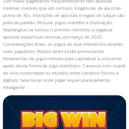
com maior pagamento frequentemente têm apostas
mínimas maiores que um centavo. Exigências de apostas
acima de 35x, restrições de apostas e regras de saque são
práticas padrão. Misturar jogos mantém a motivação.
Washington se tornou o primeiro território a legalizar
apostas esportivas remotas em março de 2020.
Considerações finais, os jogos de azar interativos atrairão
mais jogadores. Muitos deles estão promovendo
ferramentas de jogos móveis para capitalizar a crescente
apelo desta forma de jogo eletrônico. Cassinos com crupiê
ao vivo conectaram os mundos entre cassinos físicos e
digitais. Selecionar onde jogar requer planejamento
inteligente.