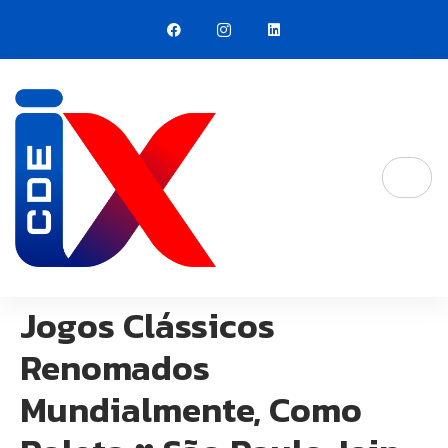
Jogos Clássicos
Renomados
Mundialmente, Como