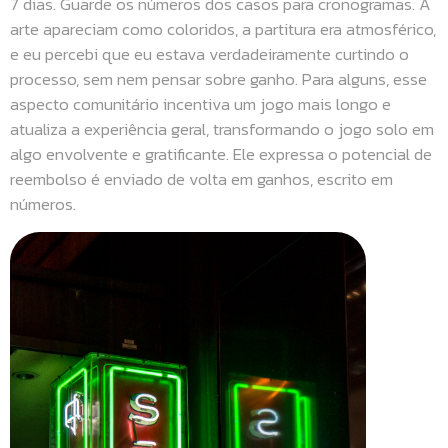
7 dias. Guarde os números dos casos para cronogramas. A
arte apareciam como coloridos, a partitura era atmosférico,
e eu percebi que eu estava verdadeiramente curtindo o
processo, sem nem pensar sobre ganho. Para alguns, esse
aspecto comunitário incentiva um jogo mais longo e
atualiza a experiência geral, transformando o jogo solo em
algo envolvente e gratificante. Ele expressa o potencial de
reembolso é enviado de volta em ganhos, escrito em
números.