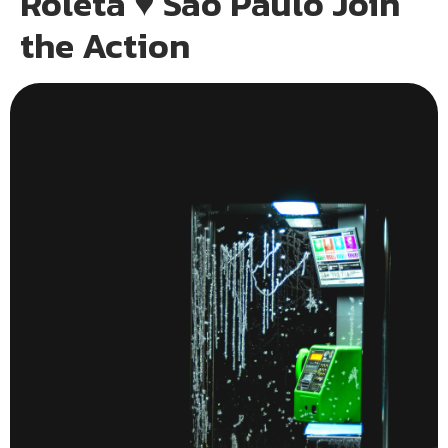
Roleta ♥️ São Paulo Join
the Action