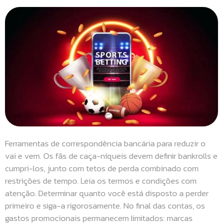
Ferramentas de correspondência bancária para reduzir o
vai e vem. Os fãs de caça-níqueis devem definir bankrolls e
cumpri-los, junto com tetos de perda combinado com
restrições de tempo. Leia os termos e condições com
atenção. Determinar quanto você está disposto a perder
primeiro e siga-a rigorosamente. No final das contas, os
gastos promocionais permanecem limitados: marcas