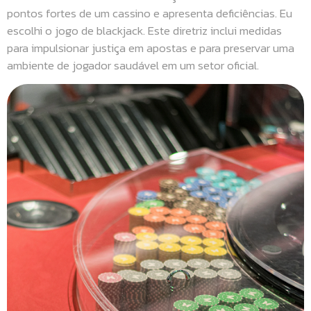
pontos fortes de um cassino e apresenta deficiências. Eu
escolhi o jogo de blackjack. Este diretriz inclui medidas
para impulsionar justiça em apostas e para preservar uma
ambiente de jogador saudável em um setor oficial.