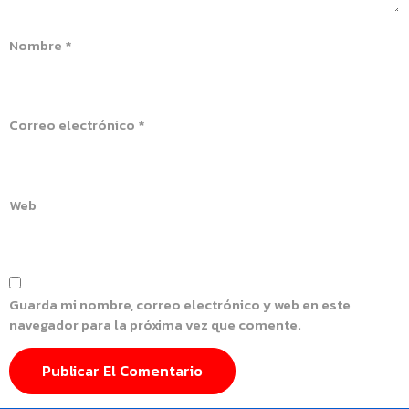
Nombre
*
Correo electrónico
*
Web
Guarda mi nombre, correo electrónico y web en este
navegador para la próxima vez que comente.