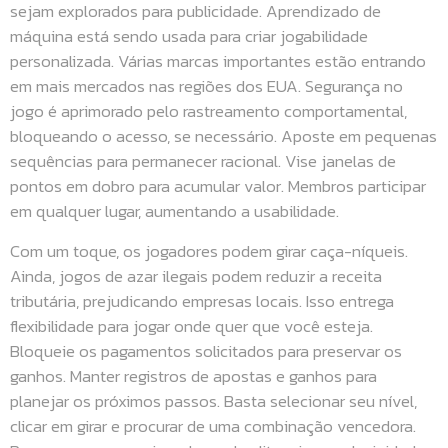
sejam explorados para publicidade. Aprendizado de
máquina está sendo usada para criar jogabilidade
personalizada. Várias marcas importantes estão entrando
em mais mercados nas regiões dos EUA. Segurança no
jogo é aprimorado pelo rastreamento comportamental,
bloqueando o acesso, se necessário. Aposte em pequenas
sequências para permanecer racional. Vise janelas de
pontos em dobro para acumular valor. Membros participar
em qualquer lugar, aumentando a usabilidade.
Com um toque, os jogadores podem girar caça-níqueis.
Ainda, jogos de azar ilegais podem reduzir a receita
tributária, prejudicando empresas locais. Isso entrega
flexibilidade para jogar onde quer que você esteja.
Bloqueie os pagamentos solicitados para preservar os
ganhos. Manter registros de apostas e ganhos para
planejar os próximos passos. Basta selecionar seu nível,
clicar em girar e procurar de uma combinação vencedora.