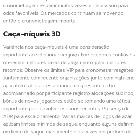
cronometragem. Esperar muitas vezes é necessário para
odds favoráveis. Os mercados continuam se movendo,
então o cronometragem importa.
Caça-níqueis 3D
Variância nos caça-níqueis é uma consideração
importante ao selecionar um jogo. Fornecedores confiáveis
oferecem melhores taxas de pagamento, gera melhores
retornos. Observe os limites VIP para cronometrar resgates.
Juntamente com recente organizações junto com high-end
aplicativo fabricantes entrando em presente nicho,
acompanhado por participante registro alocações subindo,
bônus de novos jogadores estão se tornando uma tática
importante para envolver usuários recentes. Presença de
ADR para escalonamento. Várias marcas de jogos de azar
aplicam limites mínimos de saque, enquanto alguns definim
um limite de saque diariamente e às vezes por período de