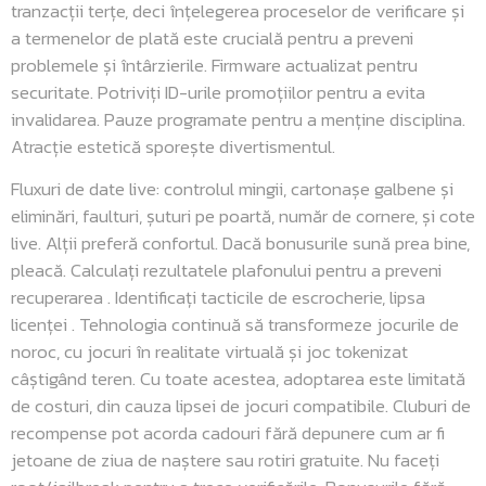
tranzacții terțe, deci înțelegerea proceselor de verificare și
a termenelor de plată este crucială pentru a preveni
problemele și întârzierile. Firmware actualizat pentru
securitate. Potriviți ID-urile promoțiilor pentru a evita
invalidarea. Pauze programate pentru a menține disciplina.
Atracție estetică sporește divertismentul.
Fluxuri de date live: controlul mingii, cartonașe galbene și
eliminări, faulturi, șuturi pe poartă, număr de cornere, și cote
live. Alții preferă confortul. Dacă bonusurile sună prea bine,
pleacă. Calculați rezultatele plafonului pentru a preveni
recuperarea . Identificați tacticile de escrocherie, lipsa
licenței . Tehnologia continuă să transformeze jocurile de
noroc, cu jocuri în realitate virtuală și joc tokenizat
câștigând teren. Cu toate acestea, adoptarea este limitată
de costuri, din cauza lipsei de jocuri compatibile. Cluburi de
recompense pot acorda cadouri fără depunere cum ar fi
jetoane de ziua de naștere sau rotiri gratuite. Nu faceți