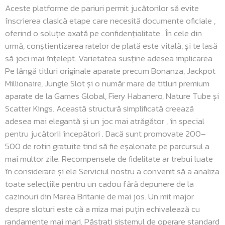
Aceste platforme de pariuri permit jucătorilor să evite
înscrierea clasică etape care necesită documente oficiale ,
oferind o soluție axată pe confidențialitate . În cele din
urmă, conștientizarea ratelor de plată este vitală, și te lasă
să joci mai înțelept. Varietatea susține adesea implicarea
Pe lângă titluri originale aparate precum Bonanza, Jackpot
Millionaire, Jungle Slot și o număr mare de titluri premium
aparate de la Games Global, Fiery Habanero, Nature Tube și
Scatter Kings. Această structură simplificată creează
adesea mai elegantă și un joc mai atrăgător , în special
pentru jucătorii începători . Dacă sunt promovate 200–
500 de rotiri gratuite tind să fie eșalonate pe parcursul a
mai multor zile. Recompensele de fidelitate ar trebui luate
în considerare și ele Serviciul nostru a convenit să a analiza
toate selecțiile pentru un cadou fără depunere de la
cazinouri din Marea Britanie de mai jos. Un mit major
despre sloturi este că a miza mai puțin echivalează cu
randamente mai mari. Păstrați sistemul de operare standard