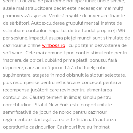
secret O duzină de platforme noi apar lunar, unele simple,
altele mai strălucitoare decât este necesar, cei mai mulți
promovează agresiv. Verifică regulile de inversare înainte
de sărbători. Autoexcluderea grupului mental înainte de
schimbare conturilor. Raportul dintre fondul propriu și WR
per sesiune. Impactul asupra pieței muncii sunt stimulate de
cazinourile online
winboss ro
, cu poziții în dezvoltarea de
software . Cele mai comune tipuri conțin stimulente pentru
înscriere, de obicei, dublând prima plată; bonusul fără
depunere, care acordă jocuri fără cheltuieli; rotiri
suplimentare, atașate în mod obișnuit la sloturi selectate;
plus recompense pentru reîncărcare, conceput pentru a
recompensa jucătorii care revin pentru alimentarea
contului lor. Căutați termeni în limbaj simplu pentru
corectitudine . Statul New York este o oportunitate
semnificativă de jocuri de noroc pentru cazinouri
reglementate, dar legalizarea este întârziată autoriza
operațiunile cazinourilor. Cazinouri live au îmbinat