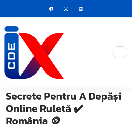
Secrete Pentru A Depăși
Online Ruletă ✔️
România 🪙