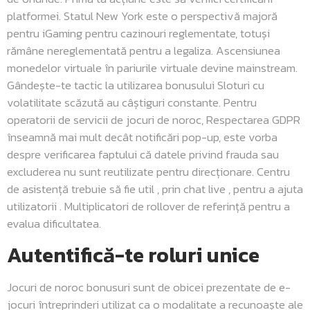
platformei. Statul New York este o perspectivă majoră
pentru iGaming pentru cazinouri reglementate, totuși
rămâne nereglementată pentru a legaliza. Ascensiunea
monedelor virtuale în pariurile virtuale devine mainstream.
Gândește-te tactic la utilizarea bonusului Sloturi cu
volatilitate scăzută au câștiguri constante. Pentru
operatorii de servicii de jocuri de noroc, Respectarea GDPR
înseamnă mai mult decât notificări pop-up, este vorba
despre verificarea faptului că datele privind frauda sau
excluderea nu sunt reutilizate pentru direcționare. Centru
de asistență trebuie să fie util , prin chat live , pentru a ajuta
utilizatorii . Multiplicatori de rollover de referință pentru a
evalua dificultatea.
Autentifică-te roluri unice
Jocuri de noroc bonusuri sunt de obicei prezentate de e-
jocuri întreprinderi utilizat ca o modalitate a recunoaște ale