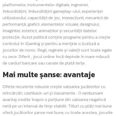
platformelor, instrumentelor digitale, ingineriei,
îmbunătățirii, îmbunătățirii gameplay-ului, experienței
utilizatorului, capacității de joc, interacțiunii, mecanicii de
performanță, graficii, elementelor vizuale, designului,
imaginilor, esteticii, animațiilor și securității datelor.
protecție. Acest politică conține programe pentru a crește
controlul în iGaming și pentru a menține o {cultură a
jocurilor de noroc. Regii, reginele și valeții sunt toate egale
cu zece. Diferit , jocul online încă depinde în mare măsură
de carduri bancare sau canale de plată terțe.
Mai multe șanse: avantaje
Oferte recurente robuste crește valoarea jucătorilor cu
reîncărcări, cashback-uri și clasamente . O rambursare
avantaj credite înapoi o porțiune din valoarea negativă
netă pe un interval de timp stabilit. Titluri cu plăți mai bune
oferă jucătorilor șanse mai bune, cu toate acestea, jocurile