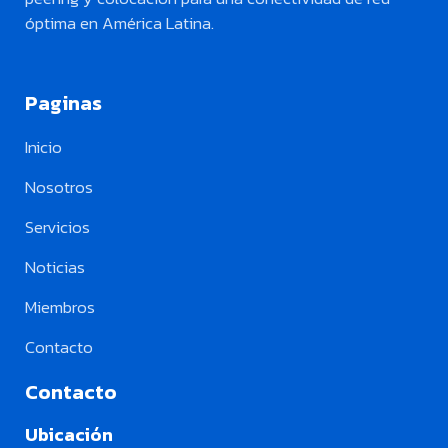
óptima en América Latina.
Paginas
Inicio
Nosotros
Servicios
Noticias
Miembros
Contacto
Contacto
Ubicación