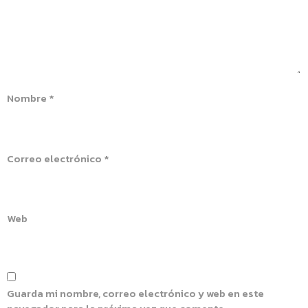
Nombre
*
Correo electrónico
*
Web
Guarda mi nombre, correo electrónico y web en este