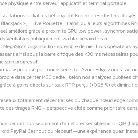
nce physique entre serveur applicatif et terminal portable.
installations rackables hébergeant Kubernetes clusters allégés
ve Blackjack », « Live Roulette ») ainsi qu’à leurs algorithmes R
 réel amélioré grâce à proximité GPU low power ; synchronisat
s vérifiables publiquement via blockchain locale.
t MegaSlots organisé fin septembre dernier, trois opérateurs 
assant ainsi sous la barre critique des <30 ms nécessaires po
 spin progressif.
u‑go » proposé par fournisseurs tel Azure Edge Zones factu
ropre data center MEC dédié ; selon nos analyses publiées 
grâce à gains directs sur taux RTP perçu (+0·25 %) et diminutio
 réseaux totalement décentralisés où chaque nœud edge commu
ète des tirages RNG – perspective citée comme prioritaire dans
ide permet non seulement d’améliorer sensiblement LQIP (Larg
Android PayPal Cashout ou Neosurf—une expérience quasi insta