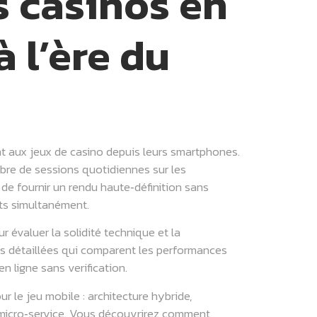
s casinos en
à l’ère du
nt aux jeux de casino depuis leurs smartphones.
mbre de sessions quotidiennes sur les
 de fournir un rendu haute‑définition sans
nts simultanément.
évaluer la solidité technique et la
s détaillées qui comparent les performances
en ligne sans verification.
 le jeu mobile : architecture hybride,
u micro‑service. Vous découvrirez comment