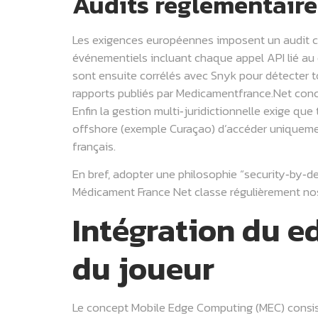
Audits réglementaires
Les exigences européennes imposent un audit co
événementiels incluant chaque appel API lié au d
sont ensuite corrélés avec Snyk pour détecter t
rapports publiés par Medicamentfrance.Net conc
Enfin la gestion multi‐juridictionnelle exige q
offshore (exemple Curaçao) d’accéder uniquem
français.​
En bref, adopter une philosophie “security‑by‑de
Médicament France Net classe régulièrement nos
Intégration du e
du joueur
Le concept Mobile Edge Computing (MEC) consist