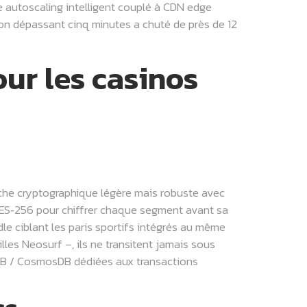
e autoscaling intelligent couplé à CDN edge
on dépassant cinq minutes a chuté de près de 12
our les casinos
ouche cryptographique légère mais robuste avec
AES‑256 pour chiffrer chaque segment avant sa
le ciblant les paris sportifs intégrés au même
les Neosurf –, ils ne transitent jamais sous
DB / CosmosDB dédiées aux transactions