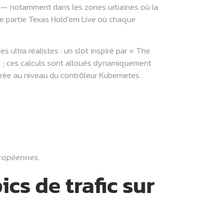
al — notamment dans les zones urbaines où la
une partie Texas Hold’em Live où chaque
ultra réalistes : un slot inspiré par « The
ux ; ces calculs sont alloués dynamiquement
ée au niveau du contrôleur Kubernetes .
uropéennes.
cs de trafic sur