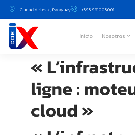
Ciudad del este, Paraguay
+595 981005001
Inicio
Nosotros
« L’infrastr
ligne : moteu
cloud »