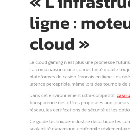
« L’infrastr
ligne : moteu
cloud »
Le cloud gaming n’est plus une promesse futuris
La combinaison d’une connectivité mobile toujou
plateformes de casino francais en ligne. Les opé
latence perceptible, même lors des tournois de s
Dans cet environnement ultra‑compétitif,
casino
transparence des offres proposées aux joueurs
réseau, les certifications de sécurité et les opti
Ce guide technique‑industrie décortique les comp
scalabilité dynamique, conformité réglementair