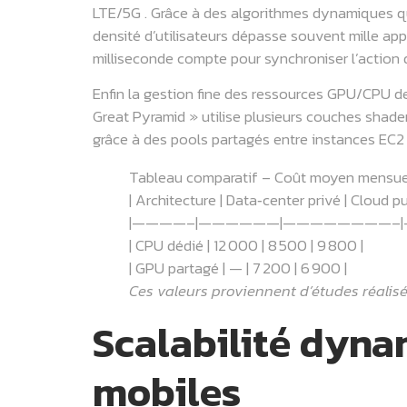
LTE/5G . Grâce à des algorithmes dynamiques qui
densité d’utilisateurs dépasse souvent mille app
milliseconde compte pour synchroniser l’action du
Enfin la gestion fine des ressources GPU/CPU dev
Great Pyramid » utilise plusieurs couches shade
grâce à des pools partagés entre instances EC2
Tableau comparatif – Coût moyen mensuel 
| Architecture | Data‑center privé | Cloud p
|————–|——————|————————–|
| CPU dédié | 12 000 | 8 500 | 9 800 |
| GPU partagé | — | 7 200 | 6 900 |
Ces valeurs proviennent d’études réali
Scalabilité dynam
mobiles