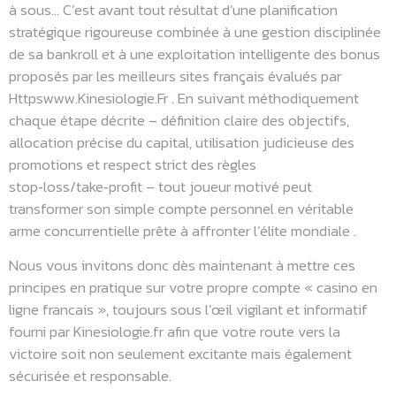
à sous… C’est avant tout résultat d’une planification
stratégique rigoureuse combinée à une gestion disciplinée
de sa bankroll et à une exploitation intelligente des bonus
proposés par les meilleurs sites français évalués par
Httpswww.Kinesiologie.Fr . En suivant méthodiquement
chaque étape décrite – définition claire des objectifs,
allocation précise du capital, utilisation judicieuse des
promotions et respect strict des règles
stop‑loss/take‑profit – tout joueur motivé peut
transformer son simple compte personnel en véritable
arme concurrentielle prête à affronter l’élite mondiale .
Nous vous invitons donc dès maintenant à mettre ces
principes en pratique sur votre propre compte « casino en
ligne francais », toujours sous l’œil vigilant et informatif
fourni par Kinesiologie.fr afin que votre route vers la
victoire soit non seulement excitante mais également
sécurisée et responsable.