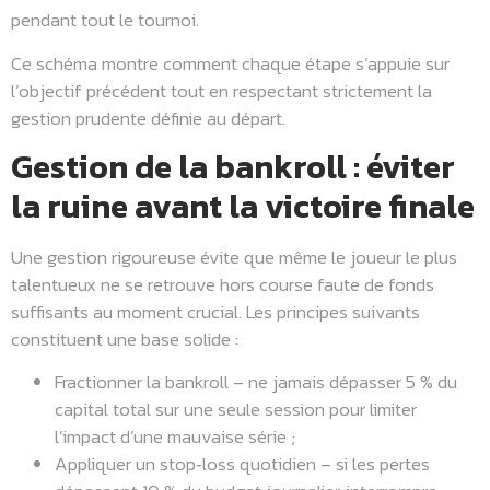
pendant tout le tournoi.
Ce schéma montre comment chaque étape s’appuie sur
l’objectif précédent tout en respectant strictement la
gestion prudente définie au départ.
Gestion de la bankroll : éviter
la ruine avant la victoire finale
Une gestion rigoureuse évite que même le joueur le plus
talentueux ne se retrouve hors course faute de fonds
suffisants au moment crucial. Les principes suivants
constituent une base solide :
Fractionner la bankroll – ne jamais dépasser 5 % du
capital total sur une seule session pour limiter
l’impact d’une mauvaise série ;
Appliquer un stop‑loss quotidien – si les pertes