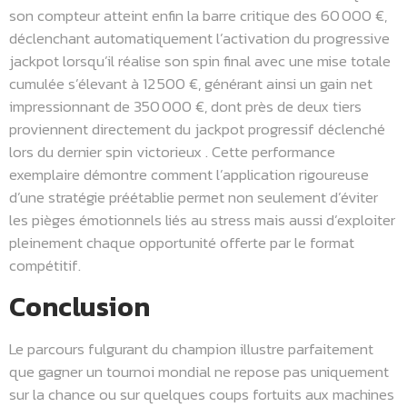
son compteur atteint enfin la barre critique des 60 000 €,
déclenchant automatiquement l’activation du progressive
jackpot lorsqu’il réalise son spin final avec une mise totale
cumulée s’élevant à 12 500 €, générant ainsi un gain net
impressionnant de 350 000 €, dont près de deux tiers
proviennent directement du jackpot progressif déclenché
lors du dernier spin victorieux . Cette performance
exemplaire démontre comment l’application rigoureuse
d’une stratégie préétablie permet non seulement d’éviter
les pièges émotionnels liés au stress mais aussi d’exploiter
pleinement chaque opportunité offerte par le format
compétitif.
Conclusion
Le parcours fulgurant du champion illustre parfaitement
que gagner un tournoi mondial ne repose pas uniquement
sur la chance ou sur quelques coups fortuits aux machines