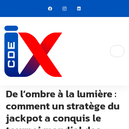
De l’ombre à la lumière :
comment un stratège du
jackpot a conquis le