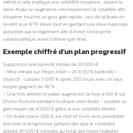
même si cela implique une volatilité moyenne ; durant la
demi-finale on augmente volontairement la volatilité afin
d’espérer toucher un gros gain rapide ; lors de la finale on
revient à un RTP élevé tout en gardant une mise maximale
autorisée par le règlement afin d’éviter toute perte
catastrophique avant l’ultime spin final.
Exemple chiffré d’un plan progressif
Supposons une bankroll initiale de 20 000 € :
– Mise initiale sur
Mega Joker
= 20 € (0,1 % bankroll) –
objectif : cumuler 5 000 € après 250 tours avec un taux
moyen gagnant de 48 % ;
– Une fois atteint ce palier, augmenter la mise à 100 € sur
Divine Fortune
pendant la phase semi‑finale – espérer un
gain moyen de 12 000 € grâce à une volatilité élevée ;
– En finale placer 500 € sur
Hall of Gods
avec possibilité
d’activer le progressive jackpot dès que le compteur
atteint 30 000 € cumulés au total des mises réalisées