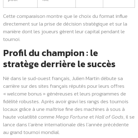
Cette comparaison montre que le choix du format influe
directement sur la prise de décision stratégique et sur la
manière dont les joueurs gèrent leur capital pendant le
tournoi.
Profil du champion : le
stratège derrière le succès
Né dans le sud‑ouest français, Julien Martin débute sa
carrière sur des sites français réputés pour leurs offres
« welcome bonus » généreuses et leurs programmes de
fidélité robustes. Après avoir gravi les rangs des tournois
locaux grâce à une maîtrise fine des machines à sous à
haute volatilité comme
Mega Fortune
et
Hall of Gods
, il se
lance dans l’arène internationale dès l’année précédente
au grand tournoi mondial.