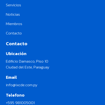
Servicios
Noticias
Miembros
Contacto
Contacto
Ubicación
Edificio Damasco, Piso 10
Ciudad del Este, Paraguay
Email
info@ixcde.com.py
Telefono
+595 981005001