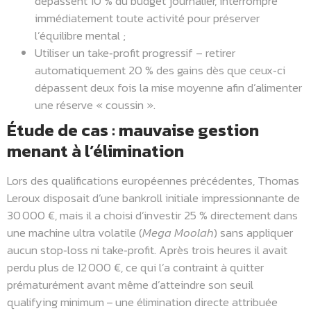
dépassent 10 % du budget journalier, interrompre
immédiatement toute activité pour préserver
l’équilibre mental ;
Utiliser un take‑profit progressif – retirer
automatiquement 20 % des gains dès que ceux‑ci
dépassent deux fois la mise moyenne afin d’alimenter
une réserve « coussin ».
Étude de cas : mauvaise gestion
menant à l’élimination
Lors des qualifications européennes précédentes, Thomas
Leroux disposait d’une bankroll initiale impressionnante de
30 000 €, mais il a choisi d’investir 25 % directement dans
une machine ultra volatile (
Mega Moolah
) sans appliquer
aucun stop‑loss ni take‑profit. Après trois heures il avait
perdu plus de 12 000 €, ce qui l’a contraint à quitter
prématurément avant même d’atteindre son seuil
qualifying minimum – une élimination directe attribuée