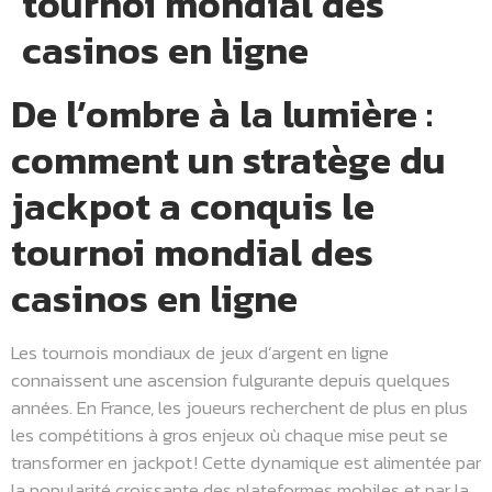
tournoi mondial des
casinos en ligne
De l’ombre à la lumière :
comment un stratège du
jackpot a conquis le
tournoi mondial des
casinos en ligne
Les tournois mondiaux de jeux d’argent en ligne
connaissent une ascension fulgurante depuis quelques
années. En France, les joueurs recherchent de plus en plus
les compétitions à gros enjeux où chaque mise peut se
transformer en jackpot ! Cette dynamique est alimentée par
la popularité croissante des plateformes mobiles et par la