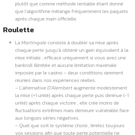
plutôt que comme méthode rentable étant donné
que l’algorithme mélange fréquemment les paquets
après chaque main officielle.
Roulette
La
Martingale
consiste à doubler sa mise après
chaque perte jusqu’à obtenir un gain équivalent à la
mise initiale ; efficace uniquement si vous avez une
bankroll illimitée et aucune limitation maximale
imposée par le casino – deux conditions rarement
réunies dans nos expériences réelles.
– L’alternative
D’Alembert
augmente modestement
la mise (+1 unité) après chaque perte puis diminue (-1
unité) après chaque victoire ; elle crée moins de
fluctuations extrêmes mais demeure vulnérable face
aux longues séries négatives.
– Quel que soit le système choisi , limitez toujours
vos sessions afin que toute perte potentielle ne