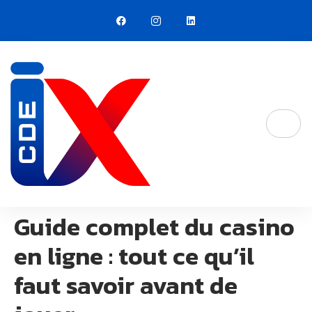
Guide complet du casino
en ligne : tout ce qu’il
faut savoir avant de