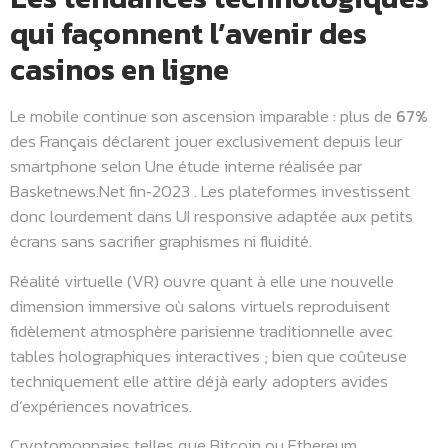
qui façonnent l’avenir des
casinos en ligne
Le mobile continue son ascension imparable : plus de
67%
des Français déclarent jouer exclusivement depuis leur
smartphone selon Une étude interne réalisée par
Basketnews.Net fin‑2023 . Les plateformes investissent
donc lourdement dans UI responsive adaptée aux petits
écrans sans sacrifier graphismes ni fluidité.
Réalité virtuelle (VR) ouvre quant à elle une nouvelle
dimension immersive où salons virtuels reproduisent
fidèlement atmosphère parisienne traditionnelle avec
tables holographiques interactives ; bien que coûteuse
techniquement elle attire déjà early adopters avides
d’expériences novatrices.
Cryptomonnaies telles que Bitcoin ou Ethereum