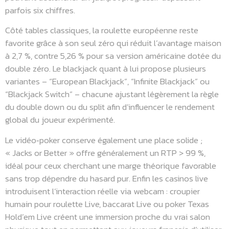
parfois six chiffres.
Côté tables classiques, la roulette européenne reste
favorite grâce à son seul zéro qui réduit l’avantage maison
à 2,7 %, contre 5,26 % pour sa version américaine dotée du
double zéro. Le blackjack quant à lui propose plusieurs
variantes – “European Blackjack”, “Infinite Blackjack” ou
“Blackjack Switch” – chacune ajustant légèrement la règle
du double down ou du split afin d’influencer le rendement
global du joueur expérimenté.
Le vidéo‑poker conserve également une place solide ;
« Jacks or Better » offre généralement un RTP > 99 %,
idéal pour ceux cherchant une marge théorique favorable
sans trop dépendre du hasard pur. Enfin les casinos live
introduisent l’interaction réelle via webcam : croupier
humain pour roulette Live, baccarat Live ou poker Texas
Hold’em Live créent une immersion proche du vrai salon