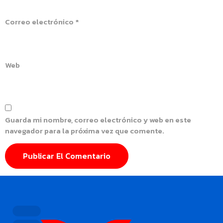
Correo electrónico
*
Web
Guarda mi nombre, correo electrónico y web en este
navegador para la próxima vez que comente.