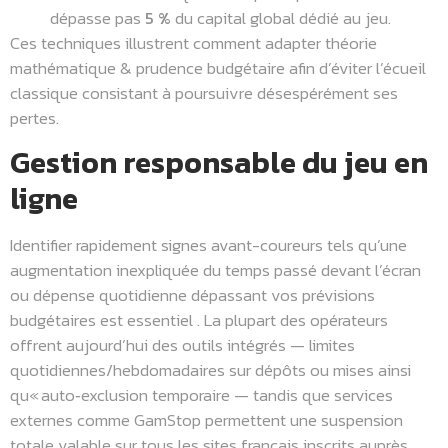
dépasse pas
5 %
du capital global dédié au jeu.
Ces techniques illustrent comment adapter théorie
mathématique & prudence budgétaire afin d’éviter l’écueil
classique consistant à poursuivre désespérément ses
pertes.
Gestion responsable du jeu en
ligne
Identifier rapidement signes avant-coureurs tels qu’une
augmentation inexpliquée du temps passé devant l’écran
ou dépense quotidienne dépassant vos prévisions
budgétaires est essentiel . La plupart des opérateurs
offrent aujourd’hui des outils intégrés — limites
quotidiennes/hebdomadaires sur dépôts ou mises ainsi
qu« auto‑exclusion temporaire — tandis que services
externes comme GamStop permettent une suspension
totale valable sur tous les sites français inscrits auprès