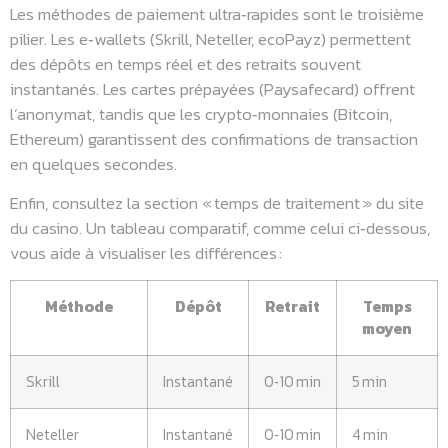
Les méthodes de paiement ultra‑rapides sont le troisième
pilier. Les e‑wallets (Skrill, Neteller, ecoPayz) permettent
des dépôts en temps réel et des retraits souvent
instantanés. Les cartes prépayées (Paysafecard) offrent
l’anonymat, tandis que les crypto‑monnaies (Bitcoin,
Ethereum) garantissent des confirmations de transaction
en quelques secondes.
Enfin, consultez la section « temps de traitement » du site
du casino. Un tableau comparatif, comme celui ci‑dessous,
vous aide à visualiser les différences :
Méthode
Dépôt
Retrait
Temps
moyen
Skrill
Instantané
0‑10 min
5 min
Neteller
Instantané
0‑10 min
4 min