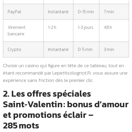
PayPal
Instantané
0‑15 min
7 min
Virement
1‑2 h
1‑3 jours
48 h
bancaire
Crypto
Instantané
0‑5 min
3 min
Choisir un casino qui figure en tête de ce tableau, tout en
étant recommandé par Lepetitsolognot.Fr, vous assure une
expérience sans friction dès le premier clic.
2. Les offres spéciales
Saint‑Valentin : bonus d’amour
et promotions éclair –
285 mots