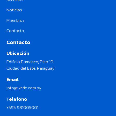
Noticias
Miembros
Contacto
Contacto
Ubicación
Edificio Damasco, Piso 10
Ciudad del Este, Paraguay
Email
info@ixcde.com.py
Telefono
+595 981005001