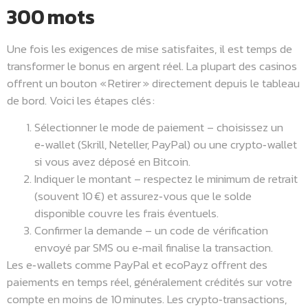
300 mots
Une fois les exigences de mise satisfaites, il est temps de
transformer le bonus en argent réel. La plupart des casinos
offrent un bouton « Retirer » directement depuis le tableau
de bord. Voici les étapes clés :
Sélectionner le mode de paiement – choisissez un
e‑wallet (Skrill, Neteller, PayPal) ou une crypto‑wallet
si vous avez déposé en Bitcoin.
Indiquer le montant – respectez le minimum de retrait
(souvent 10 €) et assurez‑vous que le solde
disponible couvre les frais éventuels.
Confirmer la demande – un code de vérification
envoyé par SMS ou e‑mail finalise la transaction.
Les e‑wallets comme PayPal et ecoPayz offrent des
paiements en temps réel, généralement crédités sur votre
compte en moins de 10 minutes. Les crypto‑transactions,