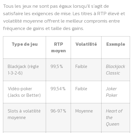
Tous les jeux ne sont pas égaux lorsqu’il s’agit de
satisfaire les exigences de mise. Les titres à RTP élevé et
volatilité moyenne offrent le meilleur compromis entre
fréquence de gains et taille des gains.
Type de jeu
RTP
Volatilité
Exemple
moyen
Blackjack (règle
99,5 %
Faible
Blackjack
1‑3‑2‑6)
Classic
Vidéo‑poker
99,54 %
Faible
Joker
(Jacks or Better)
Poker
Slots à volatilité
96‑97 %
Moyenne
Heart of
moyenne
the
Queen