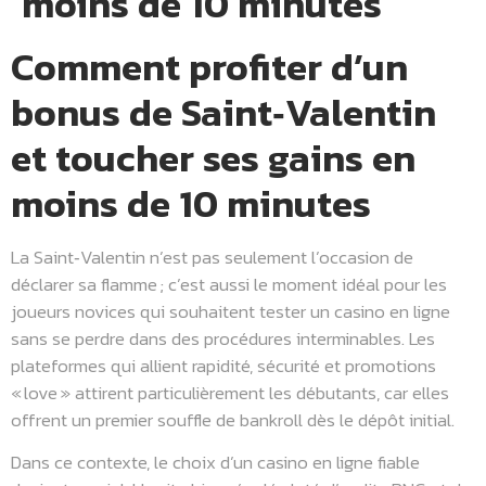
moins de 10 minutes
Comment profiter d’un
bonus de Saint‑Valentin
et toucher ses gains en
moins de 10 minutes
La Saint‑Valentin n’est pas seulement l’occasion de
déclarer sa flamme ; c’est aussi le moment idéal pour les
joueurs novices qui souhaitent tester un casino en ligne
sans se perdre dans des procédures interminables. Les
plateformes qui allient rapidité, sécurité et promotions
« love » attirent particulièrement les débutants, car elles
offrent un premier souffle de bankroll dès le dépôt initial.
Dans ce contexte, le choix d’un casino en ligne fiable