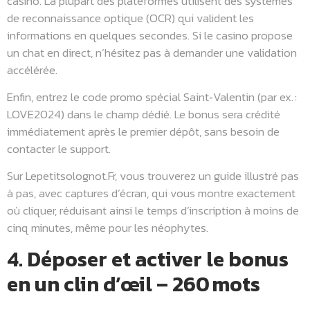
casino. La plupart des plateformes utilisent des systèmes
de reconnaissance optique (OCR) qui valident les
informations en quelques secondes. Si le casino propose
un chat en direct, n’hésitez pas à demander une validation
accélérée.
Enfin, entrez le code promo spécial Saint‑Valentin (par ex. :
LOVE2024) dans le champ dédié. Le bonus sera crédité
immédiatement après le premier dépôt, sans besoin de
contacter le support.
Sur Lepetitsolognot.Fr, vous trouverez un guide illustré pas
à pas, avec captures d’écran, qui vous montre exactement
où cliquer, réduisant ainsi le temps d’inscription à moins de
cinq minutes, même pour les néophytes.
4. Déposer et activer le bonus
en un clin d’œil – 260 mots