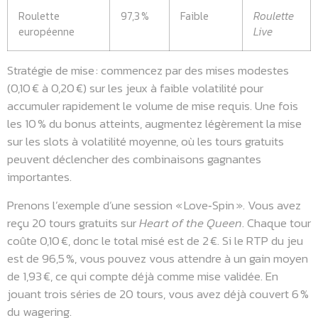
Roulette
97,3 %
Faible
Roulette
européenne
Live
Stratégie de mise : commencez par des mises modestes
(0,10 € à 0,20 €) sur les jeux à faible volatilité pour
accumuler rapidement le volume de mise requis. Une fois
les 10 % du bonus atteints, augmentez légèrement la mise
sur les slots à volatilité moyenne, où les tours gratuits
peuvent déclencher des combinaisons gagnantes
importantes.
Prenons l’exemple d’une session « Love‑Spin ». Vous avez
reçu 20 tours gratuits sur
Heart of the Queen
. Chaque tour
coûte 0,10 €, donc le total misé est de 2 €. Si le RTP du jeu
est de 96,5 %, vous pouvez vous attendre à un gain moyen
de 1,93 €, ce qui compte déjà comme mise validée. En
jouant trois séries de 20 tours, vous avez déjà couvert 6 %
du wagering.