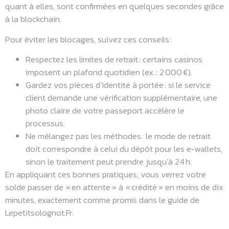
quant à elles, sont confirmées en quelques secondes grâce
à la blockchain.
Pour éviter les blocages, suivez ces conseils :
Respectez les limites de retrait : certains casinos
imposent un plafond quotidien (ex. : 2 000 €).
Gardez vos pièces d’identité à portée : si le service
client demande une vérification supplémentaire, une
photo claire de votre passeport accélère le
processus.
Ne mélangez pas les méthodes : le mode de retrait
doit correspondre à celui du dépôt pour les e‑wallets,
sinon le traitement peut prendre jusqu’à 24 h.
En appliquant ces bonnes pratiques, vous verrez votre
solde passer de « en attente » à « crédité » en moins de dix
minutes, exactement comme promis dans le guide de
Lepetitsolognot.Fr.