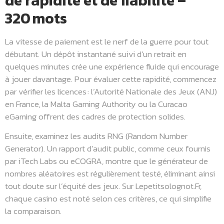
de rapidité et de fiabilité –
320 mots
La vitesse de paiement est le nerf de la guerre pour tout
débutant. Un dépôt instantané suivi d’un retrait en
quelques minutes crée une expérience fluide qui encourage
à jouer davantage. Pour évaluer cette rapidité, commencez
par vérifier les licences : l’Autorité Nationale des Jeux (ANJ)
en France, la Malta Gaming Authority ou la Curacao
eGaming offrent des cadres de protection solides.
Ensuite, examinez les audits RNG (Random Number
Generator). Un rapport d’audit public, comme ceux fournis
par iTech Labs ou eCOGRA, montre que le générateur de
nombres aléatoires est régulièrement testé, éliminant ainsi
tout doute sur l’équité des jeux. Sur Lepetitsolognot.Fr,
chaque casino est noté selon ces critères, ce qui simplifie
la comparaison.