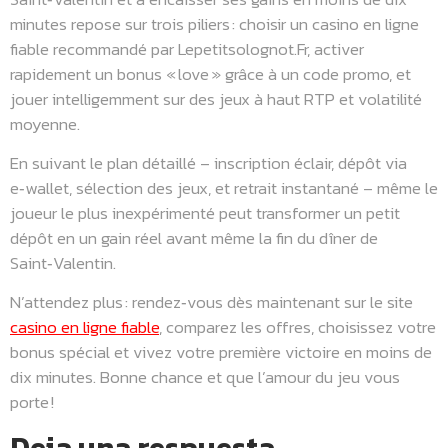
minutes repose sur trois piliers : choisir un casino en ligne
fiable recommandé par Lepetitsolognot.Fr, activer
rapidement un bonus « love » grâce à un code promo, et
jouer intelligemment sur des jeux à haut RTP et volatilité
moyenne.
En suivant le plan détaillé – inscription éclair, dépôt via
e‑wallet, sélection des jeux, et retrait instantané – même le
joueur le plus inexpérimenté peut transformer un petit
dépôt en un gain réel avant même la fin du dîner de
Saint‑Valentin.
N’attendez plus : rendez‑vous dès maintenant sur le site
casino en ligne fiable
, comparez les offres, choisissez votre
bonus spécial et vivez votre première victoire en moins de
dix minutes. Bonne chance et que l’amour du jeu vous
porte !
Deja una respuesta