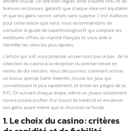
devient crucial. Un site bien régulé, doté d’audits RNG et de
licences reconnues, garantit que chaque mise est équitable
et que les gains seront versés sans surprise. C’est d’ailleurs
pour cette raison que nous vous recommandons de
consulter le guide de Lepetitsolognot.Fr, qui compare les
meilleures offres du marché français et vous aide à
identifier les sites les plus rapides.
L’article qui suit vous propose un parcours pas‑à‑pas : de la
sélection du casino à la réception du premier retrait en
moins de dix minutes. Vous découvrirez comment activer
un bonus spécial Saint‑Valentin, choisir les jeux qui
convertissent le plus rapidement, et éviter les pièges de la
KYC. En suivant chaque étape, même un joueur totalement
novice pourra profiter d’un boost de bankroll et encaisser
ses gains avant même que le chocolat ne fonde.
1. Le choix du casino : critères