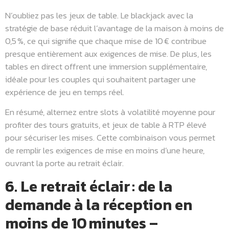
N’oubliez pas les jeux de table. Le blackjack avec la
stratégie de base réduit l’avantage de la maison à moins de
0,5 %, ce qui signifie que chaque mise de 10 € contribue
presque entièrement aux exigences de mise. De plus, les
tables en direct offrent une immersion supplémentaire,
idéale pour les couples qui souhaitent partager une
expérience de jeu en temps réel.
En résumé, alternez entre slots à volatilité moyenne pour
profiter des tours gratuits, et jeux de table à RTP élevé
pour sécuriser les mises. Cette combinaison vous permet
de remplir les exigences de mise en moins d’une heure,
ouvrant la porte au retrait éclair.
6. Le retrait éclair : de la
demande à la réception en
moins de 10 minutes –