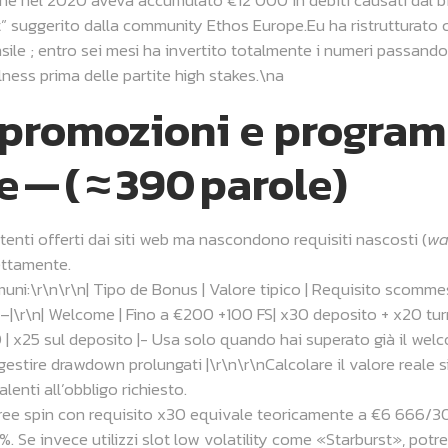
he nel 2020 aveva accumulato €12 000 in debiti causati dal bi
” suggerito dalla community Et​hos Europe.Eu ha ristrutturato
nsile ; entro sei mesi ha invertito totalmente i numeri passando 
ness prima delle partite high stakes.\na
 promozioni e program
 — ( ≈ 390 parole)
tenti offerti dai siti web ma nascondono requisiti nascosti (
wa
ettamente.
omuni:\r\n\r\n| Tipo de Bonus | Valore tipico | Requisito scom
| Fino a €200 +100 FS| x30 deposito + x20 turnover FS
50 | x25 sul deposito |- Usa solo quando hai superato già il we
 gestire drawdown prolungati |\r\n\r\nCalcolare il valore reale si
nti all’obbligo richiesto.
 spin con requisito x30 equivale teoricamente a €6 666/30 ≈ 
 Se invece utilizzi slot low volatility come «Starburst», potre