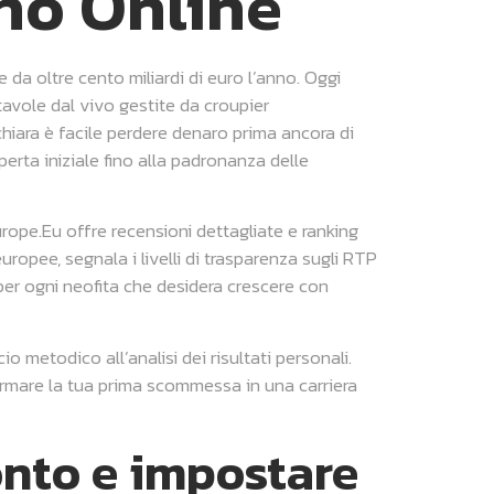
inò Online
da oltre cento miliardi di euro l’anno. Oggi
tavole dal vivo gestite da croupier
hiara è facile perdere denaro prima ancora di
erta iniziale fino alla padronanza delle
urope.Eu offre recensioni dettagliate e ranking
uropee, segnala i livelli di trasparenza sugli RTP
er ogni neofita che desidera crescere con
o metodico all’analisi dei risultati personali.
formare la tua prima scommessa in una carriera
onto e impostare