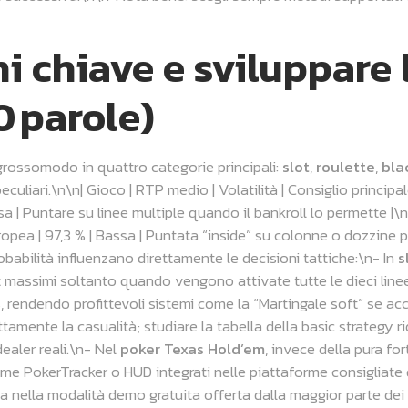
i chiave e sviluppare 
0 parole)
e grossomodo in quattro categorie principali:
slot
,
roulette
,
bla
e peculiari.\n\n| Gioco | RTP medio | Volatilità | Consigli
Puntare su linee multiple quando il bankroll lo permette |\n| 
ropea | 97,3 % | Bassa | Puntata “inside” su colonne o dozzine p
babilità influenzano direttamente le decisioni tattiche:\n- In
s
massimi soltanto quando vengono attivate tutte le dieci line
 rendendo profittevoli sistemi come la “Martingale soft” se acco
ttamente la casualità; studiare la tabella della basic strategy r
ealer reali.\n- Nel
poker Texas Hold’em
, invece della pura fo
me PokerTracker o HUD integrati nelle piattaforme consigliate 
ia nella modalità demo gratuita offerta dalla maggior parte dei 