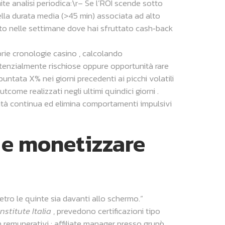
te analisi periodica:\r­– Se l’ROI scende sotto
nella durata media (>45 min) associata ad alto
fitto nelle settimane dove hai sfruttato cash‑back
prie cronologie casino , calcolando
tenzialmente rischiose oppure opportunità rare
untata X% nei giorni precedenti ai picchi volatili
come realizzati negli ultimi quindici giorni .
lità continua ed elimina comportamenti impulsivi
o e monetizzare
etro le quinte sia davanti allo schermo.“
stitute Italia
, prevedono certificazioni tipo
ivi : affiliate manager presso grupp​̀ ​‌ ‌‌⁠⁠⁠ ⁢ ⁢⁤