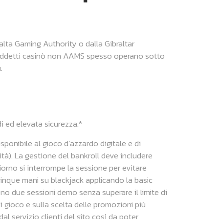
alta Gaming Authority o dalla Gibraltar
cosiddetti casinò non AAMS spesso operano sotto
.
i ed elevata sicurezza.*
sponibile al gioco d’azzardo digitale e di
ità). La gestione del bankroll deve includere
orno si interrompe la sessione per evitare
 cinque mani su blackjack applicando la basic
no due sessioni demo senza superare il limite di
i gioco e sulla scelta delle promozioni più
 servizio clienti del sito così da poter