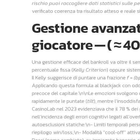
rischio puoi raccogliere dati statistici sulle 
verificato coerenza tra risultato atteso e reale
Gestione avanzat
giocatore — ( ≈ 4
Una gestione efficace del bankroll va oltre il se
percentuale fissa (
Kelly Criterion
) oppure siste
Il Kelly suggerisce di puntare una frazione
f
=
(b
Applicando questa formula al blackjack con odds
precoce del capitale.\n\nLe emozioni svolgono u
rapidamente le puntate (
tilt
), mentre l’insoddis
CasinoLab nel 2023 evidenziava che il 78 % dei g
nell’incidenza degli errori cognitivi legati all
autoesclusioni statiche:\n- Limiti temporali pers
riepilogo win/loss;\n- Modalità “cool‑off” attiv