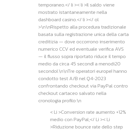
temporaneo.</ li >< li >Il saldo viene
mostrato istantaneamente nella
dashboard casino.</ li ></ ol
>\n\nRispetto alla procedura tradizionale
basata sulla registrazione unica della carta
creditizia — dove occorrono inserimento
numerico CCV ed eventuale verifica AVS
— il flusso sopra riportato riduce il tempo
medio da circa 45 secondI a menodi20
secondoI.\n\nTre operatori europeI hanno
condotto test A/B nel Q4‑2023
confrontando checkout via PayPal contro
checkout cartaceo salvato nella
cronologia profilo:\n
< Li >Conversion rate aumento +12%
medio con PayPal;</ Li >< Li
>Riduzione bounce rate dello step