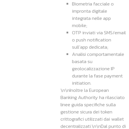
Biometria facciale o
impronta digitale
integrata nelle app
mobile;
OTP inviati via SMS/email
o push notification
sull’app dedicata;
Analisi comportamentale
basata su
geolocalizzazione IP
durante la fase payment
initiation.
\n\nInoltre la European
Banking Authority ha rilasciato
linee guida specifiche sulla
gestione sicura dei token
crittografici utilizzati dai wallet
decentralizzati.\n\nDal punto di