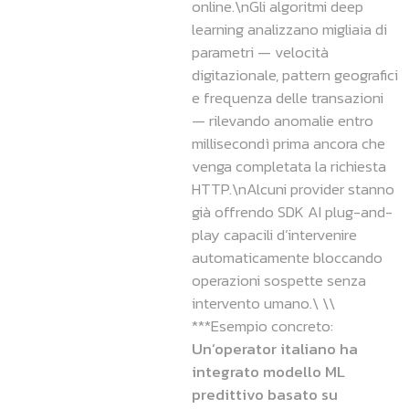
online.\nGli algoritmi deep
learning analizzano migliaia di
parametri — velocità
digitazionale, pattern geografici
e frequenza delle transazioni
— rilevando anomalie entro
millisecondì prima ancora che
venga completata la richiesta
HTTP.\nAlcuni provider stanno
già offrendo SDK AI plug-and-
play capacili d’intervenire
automaticamente bloccando
operazioni sospette senza
intervento umano.\ \\
***Esempio concreto:
Un’opera­tor italiano ha
integrato modello ML
predittivo basato su