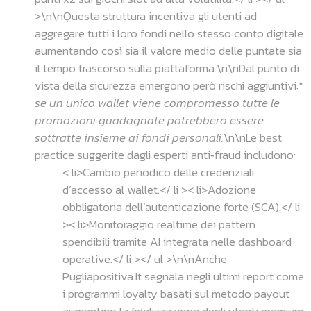
>\n\nQuesta struttura incentiva gli utenti ad
aggregare tutti i loro fondi nello stesso conto digitale
aumentando così sia il valore medio delle puntate sia
il tempo trascorso sulla piattaforma.\n\nDal punto di
vista della sicurezza emergono però rischi aggiuntivi:*
se un unico wallet viene compromesso tutte le
promozioni guadagnate potrebbero essere
sottratte insieme ai fondi personali.
\n\nLe best
practice suggerite dagli esperti anti‑fraud includono:
< li>Cambio periodico delle credenziali
d’accesso al wallet.</ li >< li>Adozione
obbligatoria dell’autenticazione forte (SCA).</ li
>< li>Monitoraggio realtime dei pattern
spendibili tramite AI integrata nelle dashboard
operative.</ li ></ ul >\n\nAnche
Pugliapositiva.It segnala negli ultimi report come
i programmi loyalty basati sul metodo payout