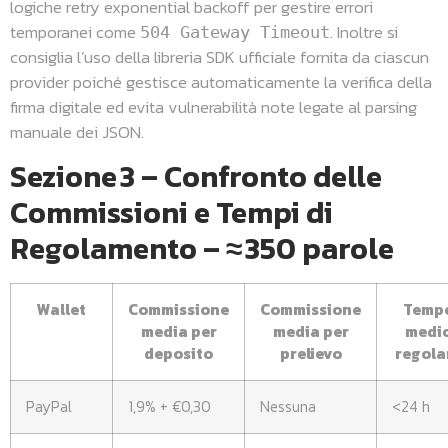
logiche retry exponential backoff per gestire errori
temporanei come
. Inoltre si
504 Gateway Timeout
consiglia l’uso della libreria SDK ufficiale fornita da ciascun
provider poiché gestisce automaticamente la verifica della
firma digitale ed evita vulnerabilità note legate al parsing
manuale dei JSON.
Sezione 3 – Confronto delle
Commissioni e Tempi di
Regolamento – ≈ 350 parole
Wallet
Commissione
Commissione
Temp
media per
media per
medi
deposito
prelievo
regola
PayPal
1,9% + €0,30
Nessuna
<24 h