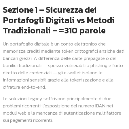
Sezione 1 – Sicurezza dei
Portafogli Digitali vs Metodi
Tradizionali – ≈ 310 parole
Un portafoglio digitale è un conto elettronico che
memorizza crediti mediante token crittografici anziché dati
bancari grezzi. A differenza delle carte prepagate o dei
bonifici tradizionali — spesso vulnerabili a phishing e furto
diretto delle credenziali — gli e‑wallet isolano le
informazioni sensibili grazie alla tokenizzazione e alla
cifratura end‑to‑end.
Le soluzioni legacy soffrivano principalmente di due
problemi ricorrenti: l’esposizione del numero IBAN nei
moduli web e la mancanza di autenticazione multifattore
sui pagamenti ricorrenti.