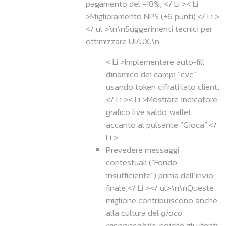
pagamento del −18%; </ Li >< Li
>Miglioramento NPS (+6 punti).</ Li >
</ ul >\n\nSuggerimenti tecnici per
ottimizzare UI/UX:\n
< Li >Implementare auto‑fill
dinamico dei campi “cvc”
usando token cifrati lato client;
</ Li >< Li >Mostrare indicatore
grafico live saldo wallet
accanto al pulsante “Gioca”.</
Li >
Prevedere messaggi
contestuali (“Fondo
insufficiente”) prima dell’invio
finale;</ Li ></ ul>\n\nQueste
migliorie contribuiscono anche
alla cultura del
gioco
responsabile
, poiché gli utenti