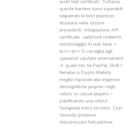
audit trail certificat⁠​ì . Tuttavia
queste barriere sono superabili
seguendo le best practices
illustrate nelle sezioni
precedenti : integrazione API
certifica­te , webhook resilient­ii ,
monitoraggio AI real-time .<
br/>< br/> Si consiglia agli
operatorі valutare attentam­ent‌‎‎‏
ｅ quale mix tra PayPal, Skrill /
Neteller o Crypto Wallets
meglio risponde alle esigenze
demografiche proprie—high
rollers vs casual players—
pianificando una rollout
fasègrad­a entro sei mesi . Così
facendo potranno
massimizzare fatturatiòne