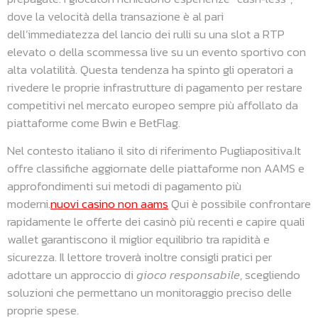
dove la velocità della transazione è al pari
dell’immediatezza del lancio dei rulli su una slot a RTP
elevato o della scommessa live su un evento sportivo con
alta volatilità. Questa tendenza ha spinto gli operatori a
rivedere le proprie infrastrutture di pagamento per restare
competitivi nel mercato europeo sempre più affollato da
piattaforme come Bwin e BetFlag.
Nel contesto italiano il sito di riferimento Pugliapositiva.It
offre classifiche aggiornate delle piattaforme non AAMS e
approfondimenti sui metodi di pagamento più
moderni.
nuovi casino non aams
Qui è possibile confrontare
rapidamente le offerte dei casinò più recenti e capire quali
wallet garantiscono il miglior equilibrio tra rapidità e
sicurezza. Il lettore troverà inoltre consigli pratici per
adottare un approccio di
gioco responsabile
, scegliendo
soluzioni che permettano un monitoraggio preciso delle
proprie spese.