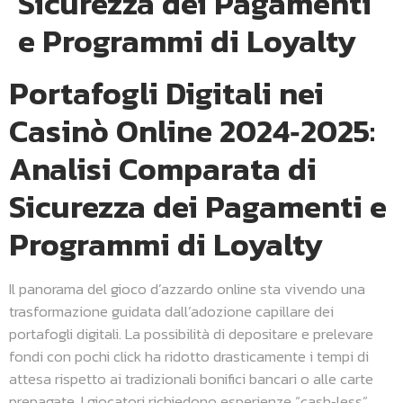
Sicurezza dei Pagamenti
e Programmi di Loyalty
Portafogli Digitali nei
Casinò Online 2024‑2025:
Analisi Comparata di
Sicurezza dei Pagamenti e
Programmi di Loyalty
Il panorama del gioco d’azzardo online sta vivendo una
trasformazione guidata dall’adozione capillare dei
portafogli digitali. La possibilità di depositare e prelevare
fondi con pochi click ha ridotto drasticamente i tempi di
attesa rispetto ai tradizionali bonifici bancari o alle carte
prepagate. I giocatori richiedono esperienze “cash‑less”,