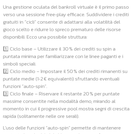
Una gestione oculata del bankroll virtuale è il primo passo
verso una sessione free‑play efficace. Suddividere i crediti
gratuiti in “cicli” consente di adattarsi alla volatilità del
gioco scelto e ridurre lo spreco prematuro delle risorse
disponibili. Ecco una possibile struttura:
1️⃣ Ciclo base – Utilizzare il 30 % dei crediti su spin a
puntata minima per familiarizzare con le linee paganti e i
simboli speciali.
2️⃣ Ciclo medio – Impostare il 50 % dei crediti rimanenti su
puntate medie (1‑2 € equivalenti) sfruttando eventuali
funzioni “auto‑spin”.
3️⃣ Ciclo finale – Riservare il restante 20 % per puntate
massime consentite nella modalità demo, mirando al
momento in cui il progressive pool mostra segni di crescita
rapida (solitamente nelle ore serali).
L’uso delle funzioni “auto‑spin” permette di mantenere