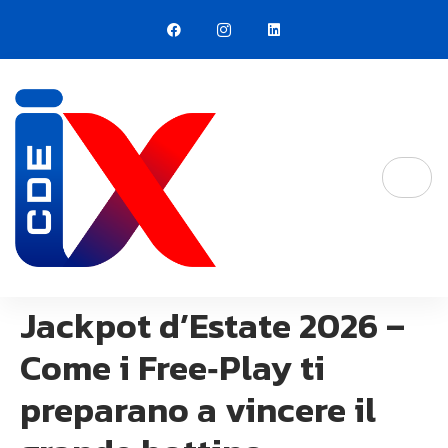
Jackpot d’Estate 2026 –
Come i Free‑Play ti
preparano a vincere il