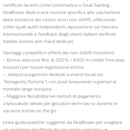
certificati da enti come Lottomatica o Sisal Gaming.
Dealflower dedica una sezione specifica alla valutazione
della sicurezza dei casino sicuri non AAMS, utilizzando
criteri quali audit indipendenti, reputazione sul mercato
internazionale e feedback degli utenti italiani verificati
tramite sistemi anti‑fraud dedicati.
Vantaggi competitivi offerti dai non‑AAMS includono:
– Bonus welcome fino al 200 % + €500 in crediti free‑play
esclusivi per nuove registrazioni estive.
– Jackpot progressivi dedicati a eventi locali (es.:
“Ferragosto Fortune”) con pool temporanei superiori al
normale range europeo.
– Maggiore flessibilità nei metodi di pagamento
criptovalute, ideale per giocatori tech‑savvy durante le
vacanze estive on the go.
Linee guida pratiche suggerite da Dealflower per scegliere
un operatore equilibrato tra sicurezza normativa e