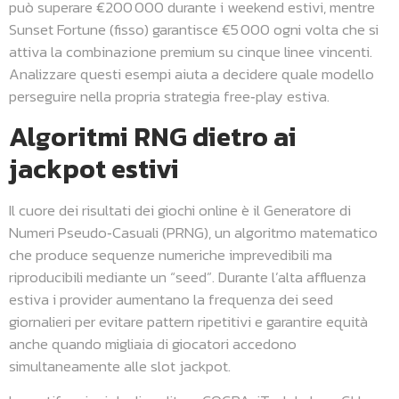
può superare €200 000 durante i weekend estivi, mentre
Sunset Fortune (fisso) garantisce €5 000 ogni volta che si
attiva la combinazione premium su cinque linee vincenti.
Analizzare questi esempi aiuta a decidere quale modello
perseguire nella propria strategia free‑play estiva.
Algoritmi RNG dietro ai
jackpot estivi
Il cuore dei risultati dei giochi online è il Generatore di
Numeri Pseudo‑Casuali (PRNG), un algoritmo matematico
che produce sequenze numeriche imprevedibili ma
riproducibili mediante un “seed”. Durante l’alta affluenza
estiva i provider aumentano la frequenza dei seed
giornalieri per evitare pattern ripetitivi e garantire equità
anche quando migliaia di giocatori accedono
simultaneamente alle slot jackpot.