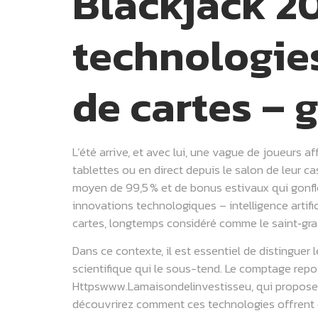
Blackjack 2
technologie
de cartes – 
L’été arrive, et avec lui, une vague de joueurs a
tablettes ou en direct depuis le salon de leur c
moyen de 99,5 % et de bonus estivaux qui gonfle
innovations technologiques – intelligence artifi
cartes, longtemps considéré comme le saint‑gra
Dans ce contexte, il est essentiel de distinguer
scientifique qui le sous-tend. Le comptage rep
Httpswww.Lamaisondelinvestisseu, qui propose d
découvrirez comment ces technologies offrent d