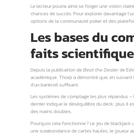
Le lecteur pourra ainsi se forger une vision clair
chances de succès. Pour explorer davantage l’uni
options de la communauté poker et des platefor
Les bases du com
faits scientifiqu
Depuis la publication de
Beat the Dealer
de Edwa
académique. Thorp a démontré que, en suivant le
d’un bankroll suffisant.
Les systèmes de comptage les plus répandus – hi‑
dernier indique le déséquilibre du deck : plus il 
des mains doubles.
Pourquoi cela fonctionne ? Le jeu de blackjack 
une surabondance de cartes hautes, le joueur aug