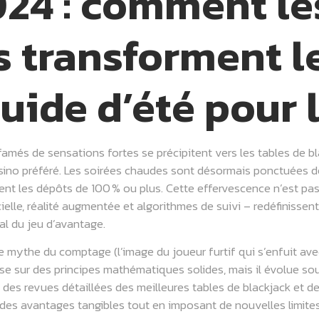
024 : comment le
s transforment 
guide d’été pour 
ffamés de sensations fortes se précipitent vers les tables de b
asino préféré. Les soirées chaudes sont désormais ponctuées de 
nt les dépôts de 100 % ou plus. Cette effervescence n’est pas 
cielle, réalité augmentée et algorithmes de suivi – redéfiniss
al du jeu d’avantage.
 le mythe du comptage (l’image du joueur furtif qui s’enfuit av
ose sur des principes mathématiques solides, mais il évolue s
es revues détaillées des meilleures tables de blackjack et d
es avantages tangibles tout en imposant de nouvelles limites 