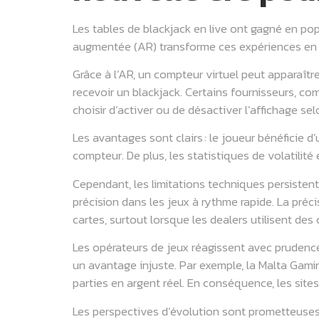
Les tables de blackjack en live ont gagné en popul
augmentée (AR) transforme ces expériences en p
Grâce à l’AR, un compteur virtuel peut apparaître
recevoir un blackjack. Certains fournisseurs, co
choisir d’activer ou de désactiver l’affichage se
Les avantages sont clairs : le joueur bénéficie d’
compteur. De plus, les statistiques de volatilité 
Cependant, les limitations techniques persisten
précision dans les jeux à rythme rapide. La préci
cartes, surtout lorsque les dealers utilisent des 
Les opérateurs de jeux réagissent avec prudence.
un avantage injuste. Par exemple, la Malta Gami
parties en argent réel. En conséquence, les site
Les perspectives d’évolution sont prometteuses