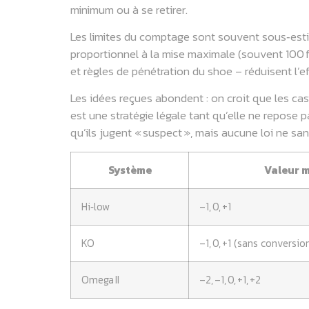
minimum ou à se retirer.
Les limites du comptage sont souvent sous‑estim
proportionnel à la mise maximale (souvent 100 fo
et règles de pénétration du shoe – réduisent l’e
Les idées reçues abondent : on croit que les ca
est une stratégie légale tant qu’elle ne repose 
qu’ils jugent « suspect », mais aucune loi ne sa
Système
Valeur 
Hi‑low
–1, 0, +1
KO
–1, 0, +1 (sans conversio
Omega II
–2, –1, 0, +1, +2