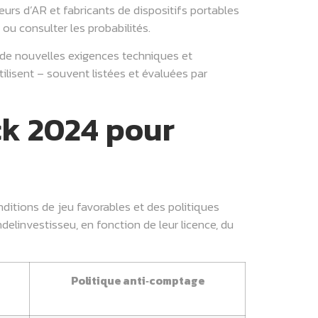
urs d’AR et fabricants de dispositifs portables
 ou consulter les probabilités.
 de nouvelles exigences techniques et
tilisent – souvent listées et évaluées par
ck 2024 pour
onditions de jeu favorables et des politiques
linvestisseu, en fonction de leur licence, du
Politique anti‑comptage