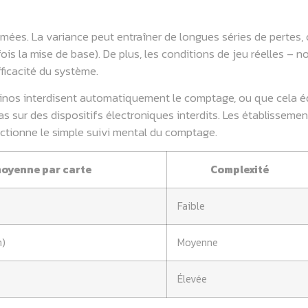
ées. La variance peut entraîner de longues séries de pertes, o
is la mise de base). De plus, les conditions de jeu réelles – n
fficacité du système.
sinos interdisent automatiquement le comptage, ou que cela équ
pas sur des dispositifs électroniques interdits. Les établisseme
nctionne le simple suivi mental du comptage.
moyenne par carte
Complexité
Faible
n)
Moyenne
Élevée