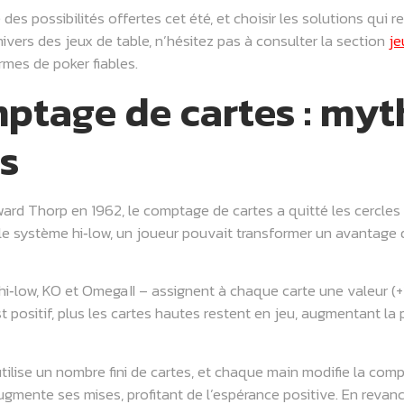
e des possibilités offertes cet été, et choisir les solutions qui
vers des jeux de table, n’hésitez pas à consulter la section
je
mes de poker fiables.
ptage de cartes : myt
es
rd Thorp en 1962, le comptage de cartes a quitté les cercles 
 système hi‑low, un joueur pouvait transformer un avantage de
low, KO et Omega II – assignent à chaque carte une valeur (+1, 
est positif, plus les cartes hautes restent en jeu, augmentant la
utilise un nombre fini de cartes, et chaque main modifie la com
mente ses mises, profitant de l’espérance positive. En revanch