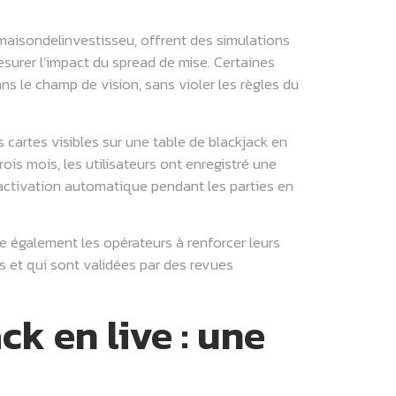
maisondelinvestisseu, offrent des simulations
esurer l’impact du spread de mise. Certaines
s le champ de vision, sans violer les règles du
 cartes visibles sur une table de blackjack en
is mois, les utilisateurs ont enregistré une
sactivation automatique pendant les parties en
se également les opérateurs à renforcer leurs
es et qui sont validées par des revues
k en live : une