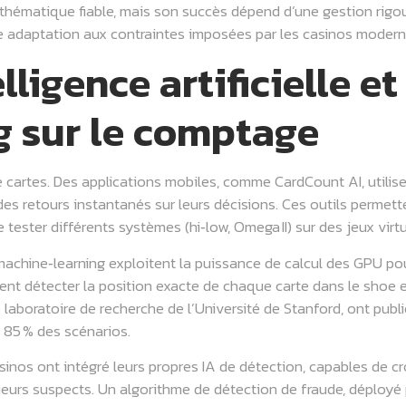
hématique fiable, mais son succès dépend d’une gestion rigo
e adaptation aux contraintes imposées par les casinos modern
lligence artificielle et
g sur le comptage
e cartes. Des applications mobiles, comme CardCount AI, utili
des retours instantanés sur leurs décisions. Ces outils permette
ester différents systèmes (hi‑low, Omega II) sur des jeux virtu
achine‑learning exploitent la puissance de calcul des GPU pour 
euvent détecter la position exacte de chaque carte dans le shoe 
le laboratoire de recherche de l’Université de Stanford, ont pu
 85 % des scénarios.
inos ont intégré leurs propres IA de détection, capables de cro
ueurs suspects. Un algorithme de détection de fraude, déployé 