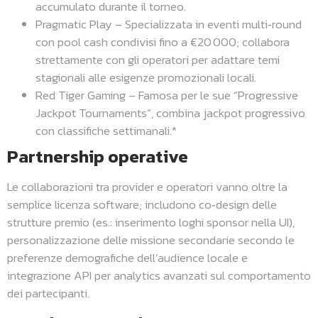
accumulato durante il torneo.
Pragmatic Play – Specializzata in eventi multi‑round
con pool cash condivisi fino a €20 000; collabora
strettamente con gli operatori per adattare temi
stagionali alle esigenze promozionali locali.
Red Tiger Gaming – Famosa per le sue “Progressive
Jackpot Tournaments”, combina jackpot progressivo
con classifiche settimanali.*
Partnership operative
Le collaborazioni tra provider e operatori vanno oltre la
semplice licenza software; includono co‑design delle
strutture premio (es.: inserimento loghi sponsor nella UI),
personalizzazione delle missione secondarie secondo le
preferenze demografiche dell’audience locale e
integrazione API per analytics avanzati sul comportamento
dei partecipanti.