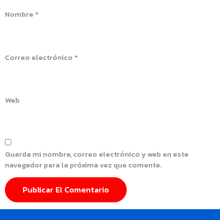
Nombre
*
Correo electrónico
*
Web
Guarda mi nombre, correo electrónico y web en este
navegador para la próxima vez que comente.