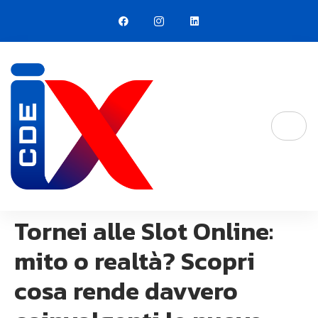
Tornei alle Slot Online:
mito o realtà? Scopri
cosa rende davvero