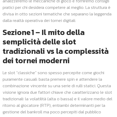
analizzeremo le meccaniche di gioco e forniremo consigli
pratici per chi desidera competere al meglio. La struttura è
divisa in otto sezioni tematiche che separano la leggenda
dalla realtà operativa dei tornei digitali.
Sezione 1 – Il mito della
semplicità delle slot
tradizionali vs la complessità
dei tornei moderni
Le slot “classiche” sono spesso percepite come giochi
puramente casuali: basta premere spin e attendere la
combinazione vincente su una serie di rulli statici. Questa
visione ignora due fattori chiave che caratterizzano le slot
tradizionali: la volatilità (alta o bassa) e il valore medio del
ritorno al giocatore (RTP), entrambi determinanti per la
gestione del bankroll ma poco percepiti dal pubblico