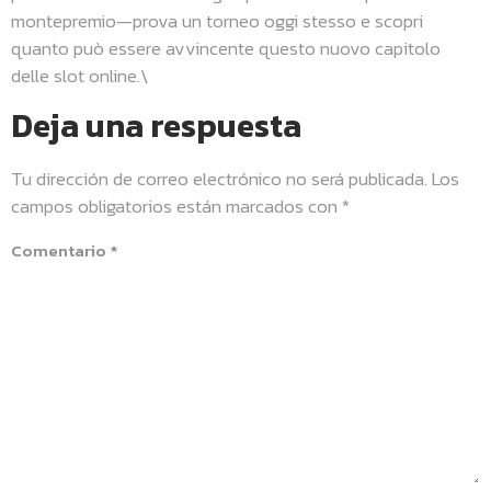
montepremio—prova un torneo oggi stesso e scopri
quanto può essere avvincente questo nuovo capitolo
delle slot online.\
Deja una respuesta
Tu dirección de correo electrónico no será publicada.
Los
campos obligatorios están marcados con
*
Comentario
*