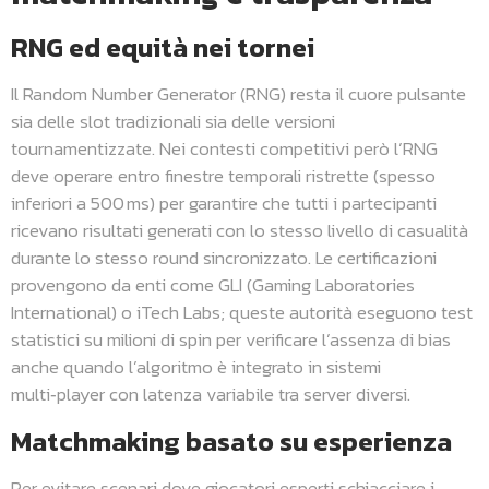
RNG ed equità nei tornei
Il Random Number Generator (RNG) resta il cuore pulsante
sia delle slot tradizionali sia delle versioni
tournamentizzate. Nei contesti competitivi però l’RNG
deve operare entro finestre temporali ristrette (spesso
inferiori a 500 ms) per garantire che tutti i partecipanti
ricevano risultati generati con lo stesso livello di casualità
durante lo stesso round sincronizzato. Le certificazioni
provengono da enti come GLI (Gaming Laboratories
International) o iTech Labs; queste autorità eseguono test
statistici su milioni di spin per verificare l’assenza di bias
anche quando l’algoritmo è integrato in sistemi
multi‑player con latenza variabile tra server diversi.
Matchmaking basato su esperienza
Per evitare scenari dove giocatori esperti schiacciare i