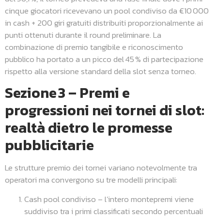
cinque giocatori ricevevano un pool condiviso da €10 000
in cash + 200 giri gratuiti distribuiti proporzionalmente ai
punti ottenuti durante il round preliminare. La
combinazione di premio tangibile e riconoscimento
pubblico ha portato a un picco del 45 % di partecipazione
rispetto alla versione standard della slot senza torneo.
Sezione 3 – Premi e
progressioni nei tornei di slot:
realtà dietro le promesse
pubblicitarie
Le strutture premio dei tornei variano notevolmente tra
operatori ma convergono su tre modelli principali:
Cash pool condiviso – l’intero montepremi viene
suddiviso tra i primi classificati secondo percentuali