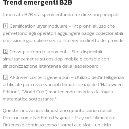
Trend emergenti B2B
Il mercato B2B sta sperimentando tre direzioni principali:
1️⃣ Gamification layer modulare – Kit pronti all’uso che
permettono agli operatori aggiungere badge collezionabili
o missione giornaliere senza intervento diretto del provider.
2️⃣ Cross‑platform tournament – Slot disponibili
simultaneamente su desktop, mobile e console con
sincronizzazione istantanea della leaderboard.
3️⃣ AI‑driven content generation – Utilizzo dell’intelligenza
artificiale per creare varianti tematiche rapide (“Halloween
Edition”, “World Cup”) mantenendo invariata la logica
matematica sottostante.*
Queste innovazioni dimostrano quanto siano cruciali
fornitori come NetEnt o Pragmatic Play nell’alimentare
l’interesse continuo verso i tornei alle slot—un ciclo