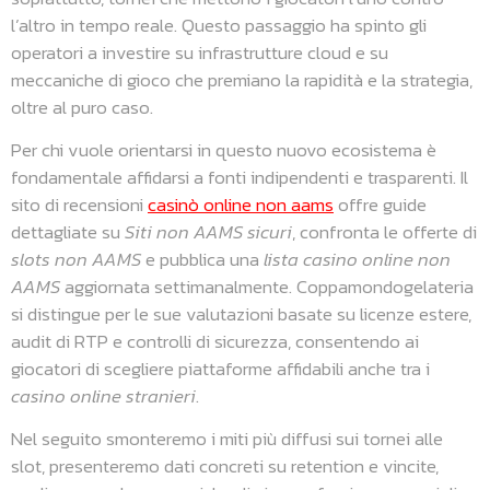
l’altro in tempo reale. Questo passaggio ha spinto gli
operatori a investire su infrastrutture cloud e su
meccaniche di gioco che premiano la rapidità e la strategia,
oltre al puro caso.
Per chi vuole orientarsi in questo nuovo ecosistema è
fondamentale affidarsi a fonti indipendenti e trasparenti. Il
sito di recensioni
casinò online non aams
offre guide
dettagliate su
Siti non AAMS sicuri
, confronta le offerte di
slots non AAMS
e pubblica una
lista casino online non
AAMS
aggiornata settimanalmente. Coppamondogelateria
si distingue per le sue valutazioni basate su licenze estere,
audit di RTP e controlli di sicurezza, consentendo ai
giocatori di scegliere piattaforme affidabili anche tra i
casino online stranieri
.
Nel seguito smonteremo i miti più diffusi sui tornei alle
slot, presenteremo dati concreti su retention e vincite,