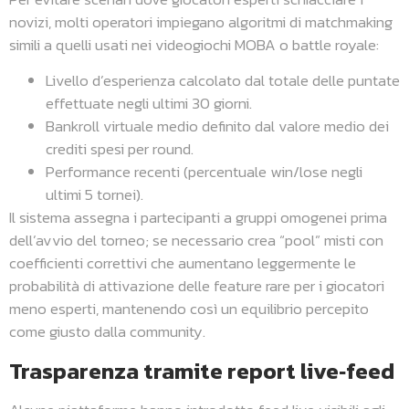
novizi, molti operatori impiegano algoritmi di matchmaking
simili a quelli usati nei videogiochi MOBA o battle royale:
Livello d’esperienza calcolato dal totale delle puntate
effettuate negli ultimi 30 giorni.
Bankroll virtuale medio definito dal valore medio dei
crediti spesi per round.
Performance recenti (percentuale win/lose negli
ultimi 5 tornei).
Il sistema assegna i partecipanti a gruppi omogenei prima
dell’avvio del torneo; se necessario crea “pool” misti con
coefficienti correttivi che aumentano leggermente le
probabilità di attivazione delle feature rare per i giocatori
meno esperti, mantenendo così un equilibrio percepito
come giusto dalla community.
Trasparenza tramite report live‑feed