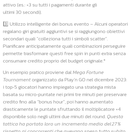
attivo (es.: ×3 su tutti i pagamenti durante gli
ultimi 30 secondi).
3️⃣ Utilizzo intelligente dei bonus evento – Alcuni operatori
regalano giri gratuiti aggiuntivi se si raggiungono obiettivi
secondari quali “colleziona tutti i simboli scatter”.
Pianificare anticipatamente quali combinazioni perseguire
permette trasformare questi free spin in punti extra senza
consumare credito proprio del budget originale.*
Un esempio pratico proviene dal
Mega Fortune
Tournament
organizzato da Play’n GO nel dicembre 2023:
i top‑5 giocatori hanno impiegato una strategia mista
basata su micro‑puntate nei primi tre minuti per preservare
credito fino alla “bonus hour”, poi hanno aumentato
drasticamente le puntate sfruttando il moltiplicatore ×4
disponibile solo negli ultimi due minuti del round.
Questa
tattica ha portato loro un incremento medio del 27 %
rispetto ai concorrenti che avevano speso tutto subito.