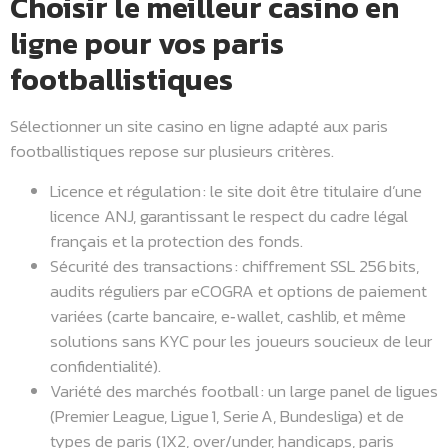
Choisir le meilleur casino en
ligne pour vos paris
footballistiques
Sélectionner un site casino en ligne adapté aux paris
footballistiques repose sur plusieurs critères.
Licence et régulation : le site doit être titulaire d’une
licence ANJ, garantissant le respect du cadre légal
français et la protection des fonds.
Sécurité des transactions : chiffrement SSL 256 bits,
audits réguliers par eCOGRA et options de paiement
variées (carte bancaire, e‑wallet, cashlib, et même
solutions sans KYC pour les joueurs soucieux de leur
confidentialité).
Variété des marchés football : un large panel de ligues
(Premier League, Ligue 1, Serie A, Bundesliga) et de
types de paris (1X2, over/under, handicaps, paris