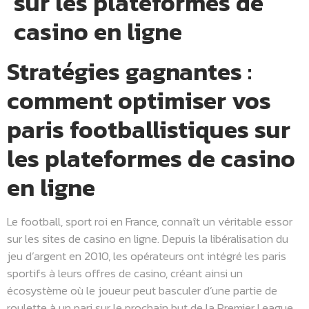
sur les plateformes de
casino en ligne
Stratégies gagnantes :
comment optimiser vos
paris footballistiques sur
les plateformes de casino
en ligne
Le football, sport roi en France, connaît un véritable essor
sur les sites de casino en ligne. Depuis la libéralisation du
jeu d’argent en 2010, les opérateurs ont intégré les paris
sportifs à leurs offres de casino, créant ainsi un
écosystème où le joueur peut basculer d’une partie de
roulette à un pari sur le prochain but de la Premier League