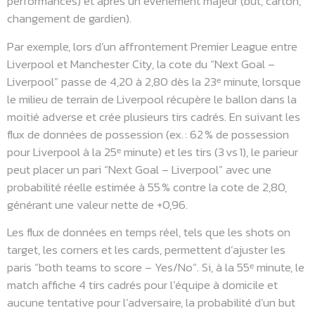
performances) et après un événement majeur (but, carton,
changement de gardien).
Par exemple, lors d’un affrontement Premier League entre
Liverpool et Manchester City, la cote du “Next Goal –
Liverpool” passe de 4,20 à 2,80 dès la 23ᵉ minute, lorsque
le milieu de terrain de Liverpool récupère le ballon dans la
moitié adverse et crée plusieurs tirs cadrés. En suivant les
flux de données de possession (ex. : 62 % de possession
pour Liverpool à la 25ᵉ minute) et les tirs (3 vs 1), le parieur
peut placer un pari “Next Goal – Liverpool” avec une
probabilité réelle estimée à 55 % contre la cote de 2,80,
générant une valeur nette de +0,96.
Les flux de données en temps réel, tels que les shots on
target, les corners et les cards, permettent d’ajuster les
paris “both teams to score – Yes/No”. Si, à la 55ᵉ minute, le
match affiche 4 tirs cadrés pour l’équipe à domicile et
aucune tentative pour l’adversaire, la probabilité d’un but