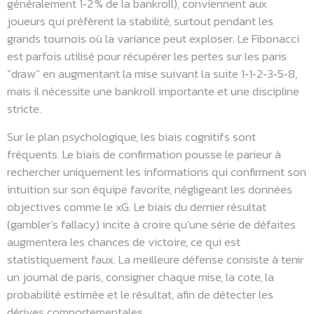
généralement 1‑2 % de la bankroll), conviennent aux
joueurs qui préfèrent la stabilité, surtout pendant les
grands tournois où la variance peut exploser. Le Fibonacci
est parfois utilisé pour récupérer les pertes sur les paris
“draw” en augmentant la mise suivant la suite 1‑1‑2‑3‑5‑8,
mais il nécessite une bankroll importante et une discipline
stricte.
Sur le plan psychologique, les biais cognitifs sont
fréquents. Le biais de confirmation pousse le parieur à
rechercher uniquement les informations qui confirment son
intuition sur son équipe favorite, négligeant les données
objectives comme le xG. Le biais du dernier résultat
(gambler’s fallacy) incite à croire qu’une série de défaites
augmentera les chances de victoire, ce qui est
statistiquement faux. La meilleure défense consiste à tenir
un journal de paris, consigner chaque mise, la cote, la
probabilité estimée et le résultat, afin de détecter les
dérives comportementales.