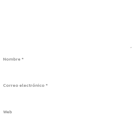
Nombre
*
Correo electrónico
*
Web