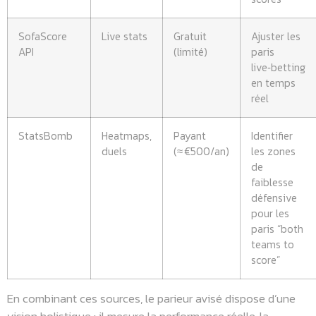
SofaScore
Live stats
Gratuit
Ajuster les
API
(limité)
paris
live‑betting
en temps
réel
StatsBomb
Heatmaps,
Payant
Identifier
duels
(≈ €500/an)
les zones
de
faiblesse
défensive
pour les
paris “both
teams to
score”
En combinant ces sources, le parieur avisé dispose d’une