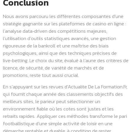
Conclusion
Nous avons parcouru les différentes composantes d’une
stratégie gagnante sur les plateformes de casino en ligne :
l’analyse data‑driven des compétitions majeures,
l’utilisation d’outils statistiques avancés, une gestion
rigoureuse de la bankroll et une maîtrise des biais
psychologiques, ainsi que des techniques précises de
live‑betting. Le choix du site, évalué à l’aune des critères de
licence, de sécurité, de variété de marchés et de
promotions, reste tout aussi crucial.
En s’appuyant sur les revues d’Actualite De La Formation.Fr,
qui fournit chaque année des classements objectifs des
meilleurs sites, le parieur peut sélectionner un
environnement fiable où les cotes sont justes et les
retraits rapides. Appliquer ces méthodes transforme le pari
footballistique d’une simple activité de loisir en une
démarche rentable et durable, à condition de rester