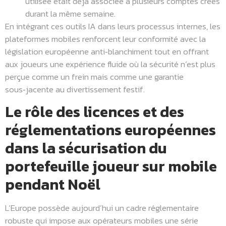
utilisée était déjà associée à plusieurs comptes créés
durant la même semaine.
En intégrant ces outils IA dans leurs processus internes, les
plateformes mobiles renforcent leur conformité avec la
législation européenne anti‑blanchiment tout en offrant
aux joueurs une expérience fluide où la sécurité n’est plus
perçue comme un frein mais comme une garantie
sous‑jacente au divertissement festif.
Le rôle des licences et des
réglementations européennes
dans la sécurisation du
portefeuille joueur sur mobile
pendant Noël
L’Europe possède aujourd’hui un cadre réglementaire
robuste qui impose aux opérateurs mobiles une série