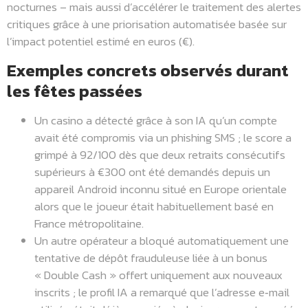
nocturnes – mais aussi d’accélérer le traitement des alertes
critiques grâce à une priorisation automatisée basée sur
l’impact potentiel estimé en euros (€).
Exemples concrets observés durant
les fêtes passées
Un casino a détecté grâce à son IA qu’un compte
avait été compromis via un phishing SMS ; le score a
grimpé à 92/100 dès que deux retraits consécutifs
supérieurs à €300 ont été demandés depuis un
appareil Android inconnu situé en Europe orientale
alors que le joueur était habituellement basé en
France métropolitaine.
Un autre opérateur a bloqué automatiquement une
tentative de dépôt frauduleuse liée à un bonus
« Double Cash » offert uniquement aux nouveaux
inscrits ; le profil IA a remarqué que l’adresse e‑mail