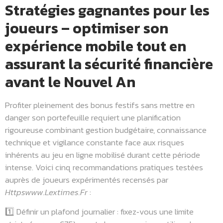
Stratégies gagnantes pour les
joueurs – optimiser son
expérience mobile tout en
assurant la sécurité financière
avant le Nouvel An
Profiter pleinement des bonus festifs sans mettre en
danger son portefeuille requiert une planification
rigoureuse combinant gestion budgétaire, connaissance
technique et vigilance constante face aux risques
inhérents au jeu en ligne mobilisé durant cette période
intense. Voici cinq recommandations pratiques testées
auprès de joueurs expérimentés recensés par
Httpswww.Lextimes.Fr
:
1️⃣ Définir un plafond journalier : fixez‑vous une limite