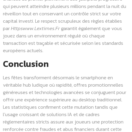
qui peuvent atteindre plusieurs millions pendant la nuit du
réveillon tout en conservant un contrôle strict sur votre
capital investi. Le respect scrupuleux des règles établies
par
Httpswww.Lextimes.Fr
garantit également que vous
jouez dans un environnement régulé où chaque
transaction est traçable et sécurisée selon les standards
européens actuels.
Conclusion
Les fêtes transforment désormais le smartphone en
véritable hub ludique où rapidité, offres promotionnelles
généreuses et technologies avancées se conjuguent pour
offrir une expérience supérieure au desktop traditionnel.
Les statistiques confirment cette mutation tandis que
l’usage croissant de solutions IA et de cadres
réglementaires stricts assure aux joueurs une protection
renforcée contre fraudes et abus financiers durant cette