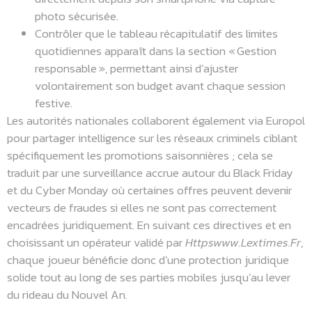
photo sécurisée.
Contrôler que le tableau récapitulatif des limites
quotidiennes apparaît dans la section « Gestion
responsable », permettant ainsi d’ajuster
volontairement son budget avant chaque session
festive.
Les autorités nationales collaborent également via Europol
pour partager intelligence sur les réseaux criminels ciblant
spécifiquement les promotions saisonnières ; cela se
traduit par une surveillance accrue autour du Black Friday
et du Cyber Monday où certaines offres peuvent devenir
vecteurs de fraudes si elles ne sont pas correctement
encadrées juridiquement. En suivant ces directives et en
choisissant un opérateur validé par
Httpswww.Lextimes.Fr
,
chaque joueur bénéficie donc d’une protection juridique
solide tout au long de ses parties mobiles jusqu’au lever
du rideau du Nouvel An.