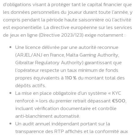
d’obligations visant à protéger tant le capital financier que
les données personnelles du joueur durant toute l’année, y
compris pendant la période haute saisonnière où l’activité
est exponentielle. La directive européenne sur les services
de jeux en ligne (Directive 2023/123) exige notamment :
Une licence délivrée par une autorité reconnue
(ARJEL/ANJ en France, Malta Gaming Authority,
Gibraltar Regulatory Authority) garantissant que
l’opérateur respecte un taux minimum de fonds
propres équivalents à
110 %
du montant total des
dépôts actifs.
La mise en place obligatoire d’un système « KYC
renforcé » lors du premier retrait dépassant
€500
,
incluant vérification documentaire et contrôle
anti‑blanchiment automatisé.
Un audit annuel indépendant portant sur la
transparence des RTP affichés et la conformité aux