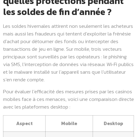
quelles protections pendant
les soldes de fin d’année ?
Les soldes hivernales attirent non seulement les acheteurs
mais aussi les fraudeurs qui tentent d’exploiter la frénésie
d’achat pour détourner des fonds ou intercepter des
transactions de jeu en ligne. Sur mobile, trois vecteurs
principaux sont surveillés par les opérateurs : le phishing
via SMS, l’interception de données via réseaux Wi‑Fi publics
et le malware installé sur l’appareil sans que l’utilisateur
s’en rende compte.
Pour évaluer l’efficacité des mesures prises par les casinos
mobiles face à ces menaces, voici une comparaison directe
avec les plateformes desktop :
Aspect
Mobile
Desktop