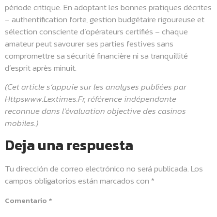
période critique. En adoptant les bonnes pratiques décrites
– authentification forte, gestion budgétaire rigoureuse et
sélection consciente d’opérateurs certifiés – chaque
amateur peut savourer ses parties festives sans
compromettre sa sécurité financière ni sa tranquillité
d’esprit après minuit.
(Cet article s’appuie sur les analyses publiées par
Httpswww.Lextimes.Fr, référence indépendante
reconnue dans l’évaluation objective des casinos
mobiles.)
Deja una respuesta
Tu dirección de correo electrónico no será publicada.
Los
campos obligatorios están marcados con
*
Comentario
*