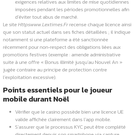
exigences relatives aux limites de mise quotidiennes
imposées pendant les périodes promotionnelles afin
d’éviter tout abus de marché.
Le site
Httpswww.Lextimes.Fr
recense chaque licence ainsi
que son statut actuel dans ses fiches détaillées ; il indique
notamment si une plateforme a été sanctionnée
récemment pour non‑respect des obligations liées aux
promotions festives (exemple : amende administrative
suite à une offre « Bonus illimité jusqu’au Nouvel An »
jugée contraire au principe de protection contre
l’exploitation excessive).
Points essentiels pour le joueur
mobile durant Noël
Vérifier que le casino possède bien une licence UE
valide affichée clairement dans l’app mobile.
S’assurer que le processus KYC peut être complété
directement depuis son smartphone via capture