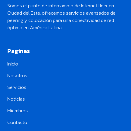
Somos el punto de intercambio de Internet líder en
Ciudad del Este, ofrecemos servicios avanzados de
peering y colocación para una conectividad de red
óptima en América Latina.
Paginas
Inicio
Nosotros
Servicios
Noticias
Miembros
Contacto