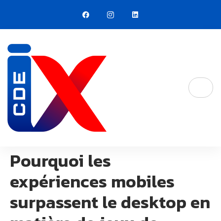
Pourquoi les
expériences mobiles
surpassent le desktop en