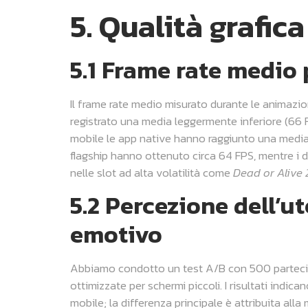
5. Qualità grafica
5.1 Frame rate medio 
Il frame rate medio misurato durante le animazio
registrato una media leggermente inferiore (66 
mobile le app native hanno raggiunto una media 
flagship hanno ottenuto circa 64 FPS, mentre i 
nelle slot ad alta volatilità come
Dead or Alive 
5.2 Percezione dell’u
emotivo
Abbiamo condotto un test A/B con 500 partecipa
ottimizzate per schermi piccoli. I risultati indic
mobile; la differenza principale è attribuita alla