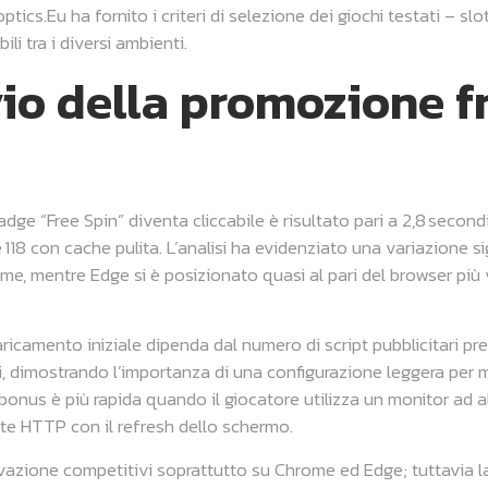
cs.Eu ha fornito i criteri di selezione dei giochi testati – sl
li tra i diversi ambienti.
vio della promozione f
adge “Free Spin” diventa cliccabile è risultato pari a 2,8 second
8 con cache pulita. L’analisi ha evidenziato una variazione sign
rome, mentre Edge si è posizionato quasi al pari del browser pi
camento iniziale dipenda dal numero di script pubblicitari prese
i, dimostrando l’importanza di una configurazione leggera per ma
bonus è più rapida quando il giocatore utilizza un monitor ad 
este HTTP con il refresh dello schermo.
ttivazione competitivi soprattutto su Chrome ed Edge; tuttavia 