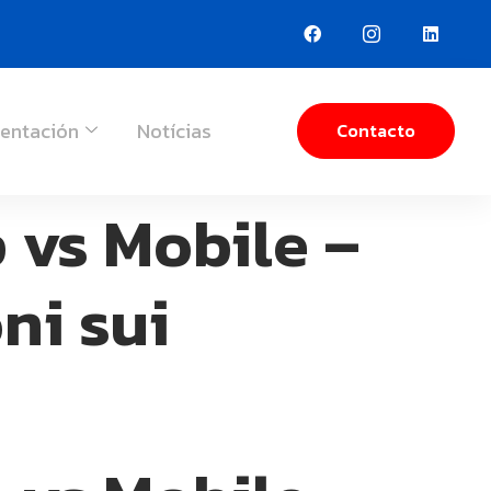
entación
Notícias
Contacto
p vs Mobile –
ni sui