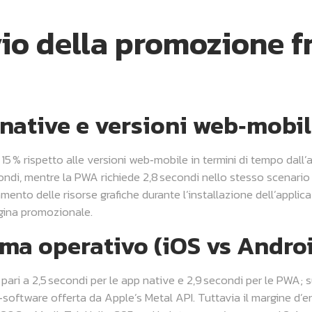
vio della promozione f
p native e versioni web‑mobi
 % rispetto alle versioni web‑mobile in termini di tempo dall’
condi, mentre la PWA richiede 2,8 secondi nello stesso scenari
ento delle risorse grafiche durante l’installazione dell’applica
agina promozionale.
tema operativo (iOS vs Andro
pari a 2,5 secondi per le app native e 2,9 secondi per le PWA; 
e‑software offerta da Apple’s Metal API. Tuttavia il margine d