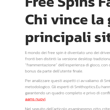
Free Spins F
Chi vince la 
principali si
Il mondo dei free spin è diventato uno dei driver 
fronti ben distinti: la versione desktop tradizion
“frammentazione” dell’esperienza di gioco, con di
bonus da parte dell’utente finale.
Per analizzare questi aspetti ci avvaliamo di Smi
metodologico. Gli esperti di Smithoptics.Eu han
garantendo un quadro completo e privo di conflitt
aams nuovi
.
Nel seguito dell’articolo esamineremo otto criter