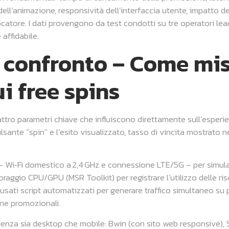
tà dell’animazione, responsività dell’interfaccia utente, impatto 
giocatore. I dati provengono da test condotti su tre operatori l
affidabile.
i confronto – Come m
i free spins
tro parametri chiave che influiscono direttamente sull’esper
sante “spin” e l’esito visualizzato, tasso di vincita mostrato ne
 – Wi‑Fi domestico a 2,4 GHz e connessione LTE/5G – per simulare
aggio CPU/GPU (MSR Toolkit) per registrare l’utilizzo delle ri
ti usati script automatizzati per generare traffico simultaneo su
gne promozionali.
enza sia desktop che mobile: Bwin (con sito web responsive),