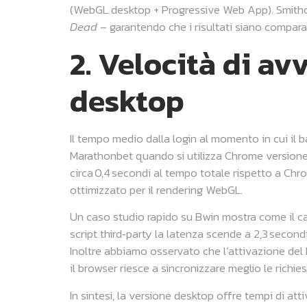
(WebGL desktop + Progressive Web App). Smithopti
Dead
– garantendo che i risultati siano comparabi
2. Velocità di av
desktop
Il tempo medio dalla login al momento in cui il b
Marathonbet quando si utilizza Chrome versione 11
circa 0,4 secondi al tempo totale rispetto a Ch
ottimizzato per il rendering WebGL.
Un caso studio rapido su Bwin mostra come il cari
script third‑party la latenza scende a 2,3 second
Inoltre abbiamo osservato che l’attivazione del 
il browser riesce a sincronizzare meglio le richi
In sintesi, la versione desktop offre tempi di a