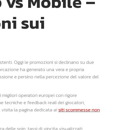
p vs Mobile –
ni sui
sistenti. Oggi le promozioni si declinano su due
biforcazione ha generato una vera e propria
essione e persino nella percezione del valore del
i migliori operatori europei con rigore
 tecniche e feedback reali dei giocatori,
 visita la pagina dedicata ai
siti scommesse non
elle spin, tassi di vincita visualizzati,