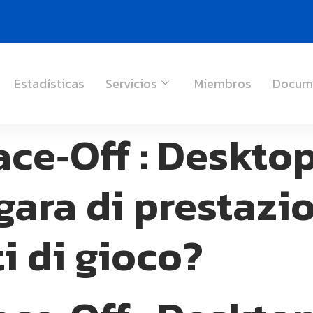
Estadísticas
Servicios
Miembros
Docum
ace‑Off : Deskto
gara di prestazio
ti di gioco?