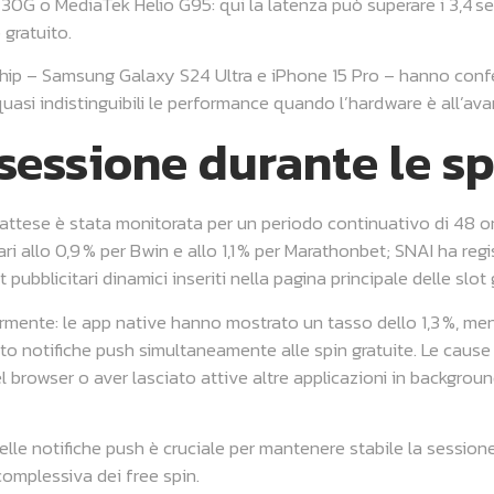
0G o MediaTek Helio G95: qui la latenza può superare i 3,4 se
 gratuito.
ship – Samsung Galaxy S24 Ultra e iPhone 15 Pro – hanno confe
uasi indistinguibili le performance quando l’hardware è all’ava
a sessione durante le s
nattese è stata monitorata per un periodo continuativo di 48 o
ari allo 0,9 % per Bwin e allo 1,1 % per Marathonbet; SNAI ha reg
t pubblicitari dinamici inseriti nella pagina principale delle slot 
rmente: le app native hanno mostrato un tasso dello 1,3 %, me
ato notifiche push simultaneamente alle spin gratuite. Le cause
 browser o aver lasciato attive altre applicazioni in backgro
elle notifiche push è cruciale per mantenere stabile la sessio
 complessiva dei free spin.