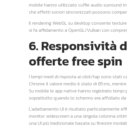
mobile hanno utilizzato cuffie audio surround in
che effetti sonori sincronizzati possono compen
Il rendering WebGL su desktop consente texture p
si fa affidamento a OpenGL/Vulkan con compressi
6. Responsività d
offerte free spin
I tempi medi di risposta ai click/tap sono stati c
Chrome il valore medio è stato di 85 ms, mentre
Su mobile le app native hanno registrato tempi 
soprattutto quando lo schermo era affollato da b
L’adattamento UI è risultato particolarmente eff
monitor widescreen a una singola colonna ottimi
una UI più tradizionale basata su finestre modal