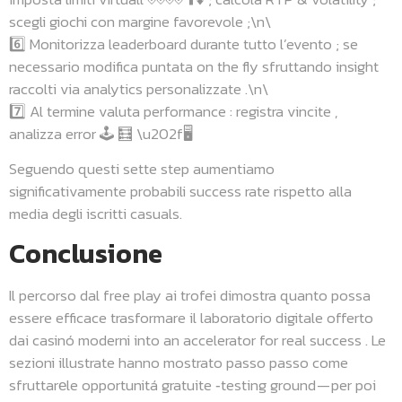
scegli giochi con margine favorevole ;\n\
6️⃣ Monitorizza leaderboard durante tutto l’evento ; se
necessario modifica puntata on the fly sfruttando insight
raccolti via analytics personalizzate .\n\
7️⃣ Al termine valuta performance : registra vincite ,
analizza error ‍‍‍‍‍️🕹️ 🧮 \u202f🖥️
Seguendo questi sette step aumentiamo
significativamente probabili success rate rispetto alla
media degli iscritti casuals.
Conclusione
Il percorso dal free play ai trofei dimostra quanto possa
essere efficace trasformare il laboratorio digitale offerto
dai casin​ó modern­i into an accelerator for real success . Le
sezioni illustrate hanno mostrato passo passo ­come
sfruttarеle opportunitá gratuite ‑test­ing ground — per poi