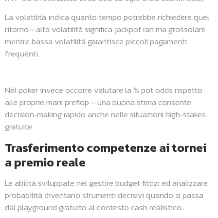
La volatilità indica quanto tempo potrebbe richiedere quel
ritorno—alta volatilità significa jackpot rari ma grossolani
mentre bassa volatilità garantisce piccoli pagamenti
frequenti.
Nel poker invece occorre valutare la % pot odds rispetto
alle proprie mani preflop — una buona stima consente
decision‐making rapido anche nelle situazioni high‑stakes
gratuite.
Trasferimento competenze ai tornei
a premio reale
Le abilità sviluppate nel gestire budget fittizi ed analizzare
probabilità diventano strumenti decisivi quando si passa
dal playground gratuito al contesto cash realistico.: