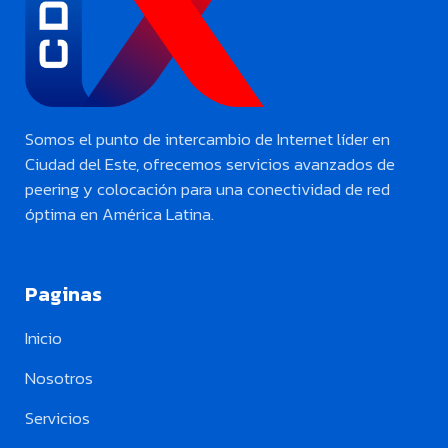
Somos el punto de intercambio de Internet líder en
Ciudad del Este, ofrecemos servicios avanzados de
peering y colocación para una conectividad de red
óptima en América Latina.
Paginas
Inicio
Nosotros
Servicios