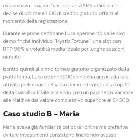
evidenziava i migliori “casino non AAMS affidabile”—
decise di utilizzare i €10 di credito gratuito offerti al
momento della registrazione.
Durante le prime settimane Luca sperimentò varie slot
demo finché individuò “Mystic Fortune”, una slot con
RTP 96 % e volatilità media ideale per lunghe sessioni
gratuite.
Iscritto quindi al primo torneo gratuito organizzato dalla
piattaforma, Luca ottenne 200 spin extra grazie alla sua
attività preliminare nel gioco demo ed entrò nella top‑10
della classifica finale vincendo così un pacchetto vacanze
alle Maldive dal valore complessivo superiore ai €4 500.
Caso studio B – Maria
Maria aveva già familiarità col poker online ma preferiva
evitare investimenti consistenti finché non avesse