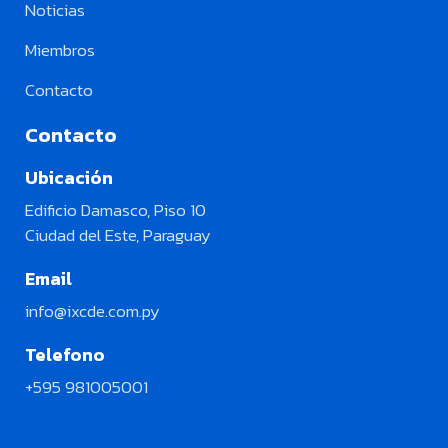
Noticias
Miembros
Contacto
Contacto
Ubicación
Edificio Damasco, Piso 10
Ciudad del Este, Paraguay
Email
info@ixcde.com.py
Telefono
+595 981005001