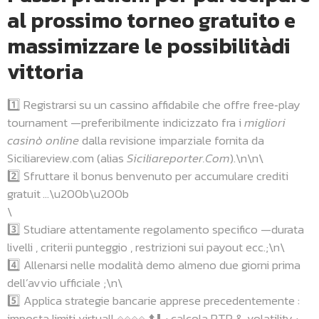
al prossimo torneo gratuito e
massimizzare le possibilità​di
vittoria
1️⃣ Registrarsi su un cassino affidabile che offre free‑play
tournament —preferibilmente indicizzato fra i
migliori
casinò online
dalla revisione imparziale fornita da
Siciliareview.com (alias
Siciliareporter.Com
).\n\n\
2️⃣ Sfruttare il bonus benvenuto per accumulare crediti
gratuit​️ …\u200b\u200b
\
3️⃣ Studiare attentamente regolamento specifico —durata
livelli , criterii punteggio , restrizioni sui payout ecc.;\n\
4️⃣ Allenarsi nelle modalità demo almeno due giorni prima
dell’avvio ufficiale ;\n\
5️⃣ Applica strategie bancarie apprese precedentemente :
imposta limiti virtua­l‌⁠l​​⁠⁠⁠⁮⁭‏⁦⁩⁣ ⁢⁣‏‍⟐⟐⟐⟐ ⬆️⬇️ ; calcola RTP & volatility ;