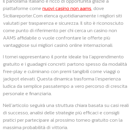
Il panorama italiano è ricco di opportunità grazie a
piattaforme come
nuovi casino non aams
, dove
Siciliareporter.Com elenca quotidianamente i migliori siti
valutati per trasparenza e sicurezza. Il sito è riconosciuto
come punto di riferimento per chi cerca un casino non
AAMS affidabile o vuole confrontare le offerte più
vantaggiose sui migliori casinò online internazionali.
I tornei rappresentano il ponte ideale tra l’apprendimento
gratuito e i guadagni concreti: partono spesso da modalità
free‑play e culminano con premi tangibili come viaggi o
jackpot elevati. Questa dinamica trasforma l’esperienza
ludica da semplice passatempo a vero percorso di crescita
personale e finanziaria.
Nell’articolo seguirà una struttura chiara basata su casi reali
di successo, analisi delle strategie più efficaci e consigli
pratici per partecipare al prossimo torneo gratuito con la
massima probabilità di vittoria.