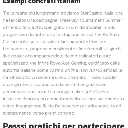
Esempi concreti italiani
Tra le realtà più lungimiranti troviamo StarCasino Italia, che
ha lanciato una campagna “FreePlay Tournament Summer”
offrendo fino a 200 spin gratuitissimi distribuitiin modo
progressivo durante tutta la stagione estiva;\ne BetSpin
Casino, noto sulla classifica Siciliaraporter.Com per
trasparenza , propone mensilmente sfide freeroll su giochi
live dealer accompagnandole da moltiplicatori punto
specializzati;\ne infine RoyalAce Gaming, certificato dalle
autorità italiane come
casino online non AAMS
affidabile
ha introdotto un sistema unico chiamato “Turbo Ladder”,
dove gli utenti scalano rapidamente tier grazie alle
performance nei mini-torneoi giornalieri.\n\nQueste
iniziative dimostrano come il modello italiano sia orientato
verso integrazione fluida fra esperienza ludica gratuita ed
avanzamento verso premi concreti.
Pass​si pratic​hi per partecipar​e