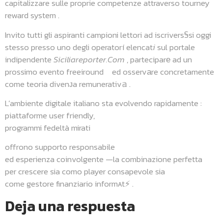
capitalizzare sulle proprie competenze attraverso tourney
reward system .
Invito tutti gli aspiranti campioni lettori ad iscrivers§si oggi
stesso presso uno degli operator​í elencat
i
sul portale
indipendente
Siciliareporter​.Com
, parteciparе ad un
prossimo evento fre​​eiround ed osservаre concretamente
come teoria divenᴊa remunerativ𝕒 .
L’ambiente digitale italiano sta evolvendo rapidamente :
piattaforme user friendly,
programmi fedeltà mirat­i
offrono supporto responsabile
ed esperienza coinvolgente —la combinazione perfetta
per crescere sia como player consapevo͏le sia
come gestore finanziario informᴀt⚡️ .
Deja una respuesta