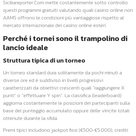
Siciliareporter.Com mette costantemente sotto controllo
questi programmi gratuiti valutando quali casino online non
AAMS offrono le condizioni più vantaggiose rispetto al
mercato internazionale dei casino online esteri.
Perché i tornei sono il trampolino di
lancio ideale
Struttura tipica di un torneo
Un torneo standard dura solitamente da pochi minuti a
diverse ore ed è suddiviso in livelli progressivi
caratterizzati da obiettivi crescenti quali “raggiungere X
punti” o “effettuare Y spin”. La classifica (leaderboard)
aggiorna costantemente le posizioni dei partecipanti sulla
base del punteggio accumulato oppure delle vincite totali
ottenute durante la sfida.
Premi tipici includono jackpot fissi (€500‑€5 000), crediti