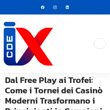
Dal Free Play ai Trofei:
Come i Tornei dei Casinò
Moderni Trasformano i