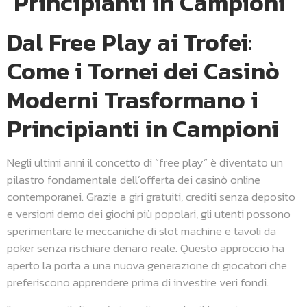
Principianti in Campioni
Dal Free Play ai Trofei:
Come i Tornei dei Casinò
Moderni Trasformano i
Principianti in Campioni
Negli ultimi anni il concetto di “free play” è diventato un
pilastro fondamentale dell’offerta dei casinò online
contemporanei. Grazie a giri gratuiti, crediti senza deposito
e versioni demo dei giochi più popolari, gli utenti possono
sperimentare le meccaniche di slot machine e tavoli da
poker senza rischiare denaro reale. Questo approccio ha
aperto la porta a una nuova generazione di giocatori che
preferiscono apprendere prima di investire veri fondi.