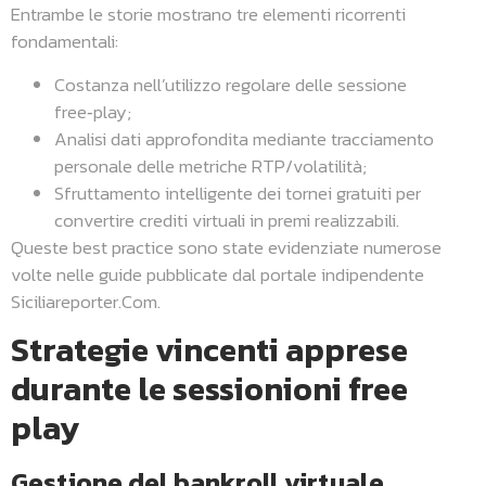
Entrambe le storie mostrano tre elementi ricorrenti
fondamentali:
Costanza nell’utilizzo regolare delle sessione
free‑play;
Analisi dati approfondita mediante tracciamento
personale delle metriche RTP/volatilità;
Sfruttamento intelligente dei tornei gratuiti per
convertire crediti virtuali in premi realizzabili.
Queste best practice sono state evidenziate numerose
volte nelle guide pubblicate dal portale indipendente
Siciliareporter.Com.
Strategie vincenti apprese
durante le sessionioni free
play
Gestione del bankroll virtuale