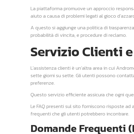
La piattaforma promuove un approccio responsabi
aiuto a causa di problemi legati al gioco d’azzar
A questo si aggiunge una politica di trasparenza 
probabilità di vincita, e procedure di reclamo.
Servizio Clienti 
L’assistenza clienti è un’altra area in cui Andro
sette giorni su sette. Gli utenti possono contatta
preferenze.
Questo servizio efficiente assicura che ogni que
Le FAQ presenti sul sito forniscono risposte ad
frequenti che gli utenti potrebbero incontrare.
Domande Frequenti (