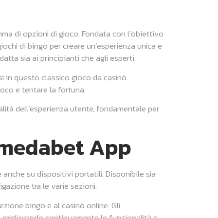
a di opzioni di gioco. Fondata con l’obiettivo
ochi di bingo per creare un’esperienza unica e
tta sia ai principianti che agli esperti.
si in questo classico gioco da casinò
oco e tentare la fortuna.
ualità dell’esperienza utente, fondamentale per
romedabet App
nche su dispositivi portatili. Disponibile sia
igazione tra le varie sezioni.
zione bingo e al casinò online. Gli
, migliorando continuamente le funzionalità e