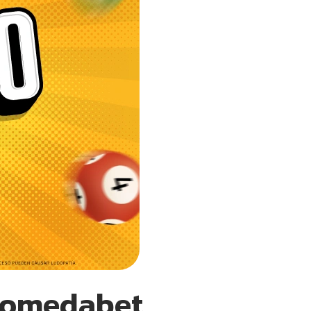
dromedabet