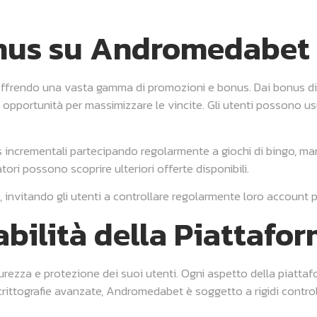
nus su Andromedabet
ffrendo una vasta gamma di promozioni e bonus. Dai bonus di 
e opportunità per massimizzare le vincite. Gli utenti possono usu
 incrementali partecipando regolarmente a giochi di bingo, man
ori possono scoprire ulteriori offerte disponibili.
invitando gli utenti a controllare regolarmente loro account 
abilità della Piattafo
ezza e protezione dei suoi utenti. Ogni aspetto della piattaf
crittografie avanzate, Andromedabet è soggetto a rigidi controll