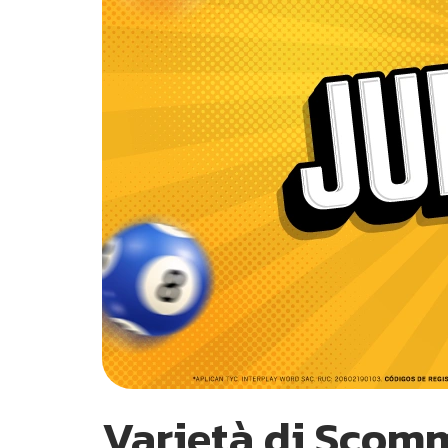
Varietà di Scom