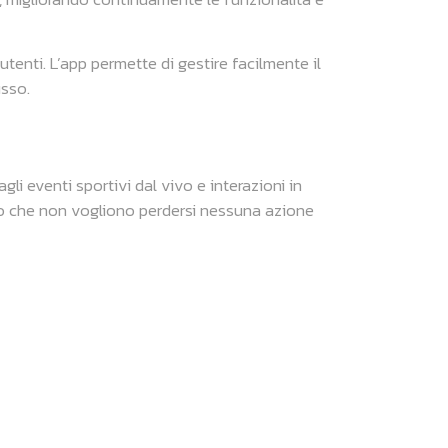
 utenti. L’app permette di gestire facilmente il
isso.
i eventi sportivi dal vivo e interazioni in
oro che non vogliono perdersi nessuna azione