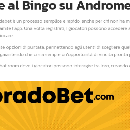
e al Bingo su Androm
abet è un processo semplice e rapido, anche per chi non ha ma
ramite l’app. Una volta registrati, i giocatori possono accedere a
giocare.
opzioni di puntata, permettendo agli utenti di scegliere quella
i, garantendo che ci sia sempre un’opportunità di vincita pronta 
hat room dove i giocatori possono interagire tra loro, creando