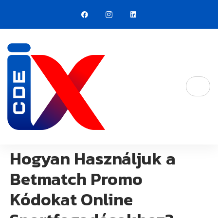
Hogyan Használjuk a
Betmatch Promo
Kódokat Online