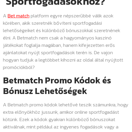
Sportfogadásokhoz?
A
Bet match
platform egyre népszerűbbé válik azok
körében, akik szeretnék bővíteni sportfogadási
lehetőségeiket és különböző bónuszokkal szeretnének
élni. A Betmatch nem csak a hagyományos kaszinó
játékokat foglalja magában, hanem kifejezetten erős
ajánlatokat nyújt sportfogadások terén is. De vajon
hogyan tudjuk a legtöbbet kihozni az oldal által nyújtott
promóciókból?
Betmatch Promo Kódok és
Bónusz Lehetőségek
A Betmatch promo kódok lehetővé teszik számunkra, hogy
extra előnyökhöz jussunk, amikor online sportfogadást
kötünk. Ezek a kódok gyakran különböző bónuszokat
aktiválnak, mint például az ingyenes fogadások vagy a