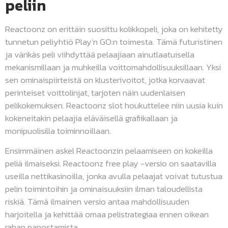
peliin
Reactoonz on erittäin suosittu kolikkopeli, joka on kehitetty
tunnetun peliyhtiö Play’n GO:n toimesta. Tämä futuristinen
ja värikäs peli viihdyttää pelaajiaan ainutlaatuisella
mekanismillaan ja muhkeilla voittomahdollisuuksillaan. Yksi
sen ominaispiirteistä on klusterivoitot, jotka korvaavat
perinteiset voittolinjat, tarjoten näin uudenlaisen
pelikokemuksen. Reactoonz slot houkuttelee niin uusia kuin
kokeneitakin pelaajia eläväisellä grafiikallaan ja
monipuolisilla toiminnoillaan.
Ensimmäinen askel Reactoonzin pelaamiseen on kokeilla
peliä ilmaiseksi. Reactoonz free play -versio on saatavilla
useilla nettikasinoilla, jonka avulla pelaajat voivat tutustua
pelin toimintoihin ja ominaisuuksiin ilman taloudellista
riskiä. Tämä ilmainen versio antaa mahdollisuuden
harjoitella ja kehittää omaa pelistrategiaa ennen oikean
rahan panostamista.