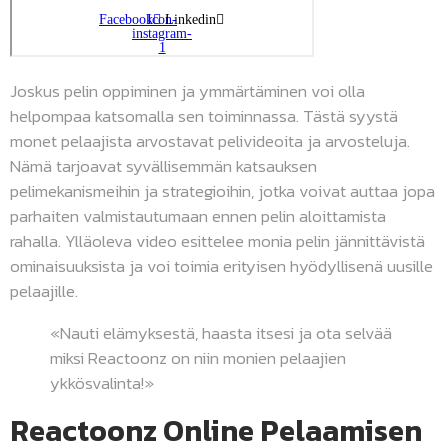
Joskus pelin oppiminen ja ymmärtäminen voi olla
helpompaa katsomalla sen toiminnassa. Tästä syystä
monet pelaajista arvostavat pelivideoita ja arvosteluja.
Nämä tarjoavat syvällisemmän katsauksen
pelimekanismeihin ja strategioihin, jotka voivat auttaa jopa
parhaiten valmistautumaan ennen pelin aloittamista
rahalla. Ylläoleva video esittelee monia pelin jännittävistä
ominaisuuksista ja voi toimia erityisen hyödyllisenä uusille
pelaajille.
«Nauti elämyksestä, haasta itsesi ja ota selvää
miksi Reactoonz on niin monien pelaajien
ykkösvalinta!»
Reactoonz Online Pelaamisen