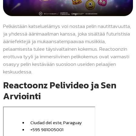
Pelkästään katseluelämys voi nostaa pelin nautittavuutta,
ja yhdessä äänimaailman kanssa, joka sisältää futuristisia
ääniefektejä ja mukaansatempaavaa musiikkia,
pelaamisesta tulee täysivaltainen kokemus. Reactoonzin
erottuva tyyli ja immersiivinen pelikokemus ovat varmasti
osasyy pelin kestävään suosioon useiden pelaajien
keskuudessa.
Reactoonz Pelivideo ja Sen
Arviointi